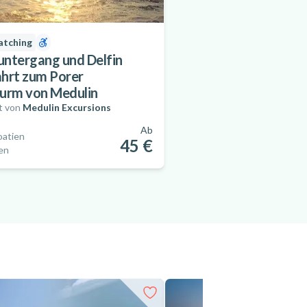
tching
ntergang und Delfin
hrt zum Porer
urm von Medulin
t von
Medulin Excursions
Ab
oatien
45 €
en