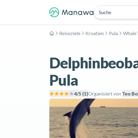
Suche
Reiseziele
Kroatien
Pula
Whale 
Home
Delphinbeoba
Pula
4
/5 (
1
)
Organisiert von
Teo Bo