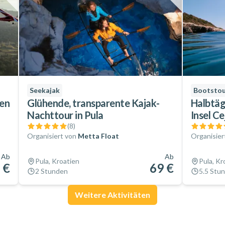
Seekajak
Bootstou
ien
Glühende, transparente Kajak-
Halbtäg
Nachttour in Pula
Insel C
(
8
)
Organisiert von
Metta Float
Organisier
Ab
Ab
Pula, Kroatien
Pula, Kr
 €
69 €
2 Stunden
5.5 Stu
Weitere Aktivitäten