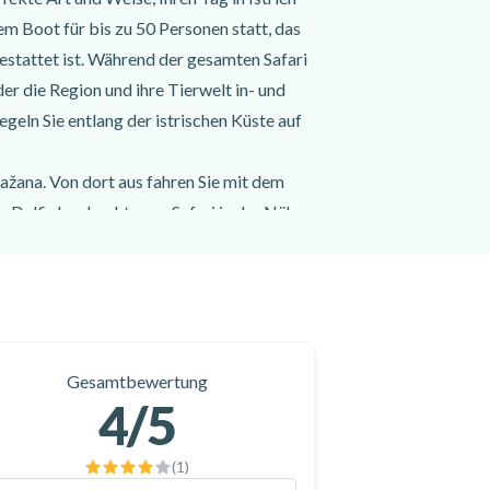
m Boot für bis zu 50 Personen statt, das
estattet ist. Während der gesamten Safari
er die Region und ihre Tierwelt in- und
geln Sie entlang der istrischen Küste auf
ažana. Von dort aus fahren Sie mit dem
er Delfinbeobachtungs-Safari in der Nähe
iese intelligenten Wale vermitteln.
en Sie eine magische Atmosphäre, die nur
die Fahrt verlangsamen, um sie nicht zu
 zu beobachten und vielleicht sogar zu
Gesamtbewertung
 um Sie herum und bieten Ihnen ein
4
/5
i in der Nähe von Pula ist ein Erlebnis,
gehen lassen sollten!
(
1
)
d erleben Sie einen unvergesslichen