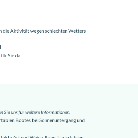
 die Aktivität wegen schlechten Wetters
l
für Sie da
n Sie uns für weitere Informationen.
ortablen Bootes bei Sonnenuntergang und
ekte Art und Weise, Ihren Tag in Istrien