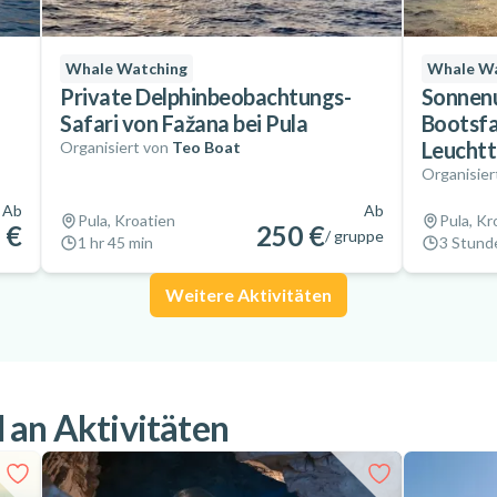
Whale Watching
Whale Wa
Private Delphinbeobachtungs-
Sonnenu
Safari von Fažana bei Pula
Bootsfa
Leuchtt
Organisiert von
Teo Boat
Organisier
Ab
Ab
Pula, Kroatien
Pula, Kr
 €
250 €
/ gruppe
1 hr 45 min
3 Stund
Weitere Aktivitäten
 an Aktivitäten