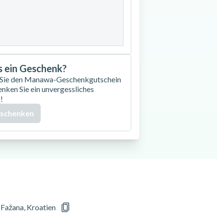
27
28
29
30
as ein Geschenk?
 Sie den Manawa-Geschenkgutschein
enken Sie ein unvergessliches
!
 schenken
, Fažana, Kroatien