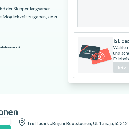
24
25
26
wird der Skipper langsamer
ie Möglichkeit zu geben, sie zu
31
Ist d
Wählen
fahrtszeit.
und sch
ommen.
Erlebnis
iere sind, die frei in den
Jetzt
, und dass wir sie mit Respekt
t, auf dieser Tour Delfine zu
ich, etwas früher zu buchen.
ionen
2, Fažana, Kroatien
Treffpunkt:
Brijuni Bootstouren, Ul. 1. maja, 52212