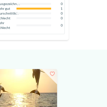
usgezeichnet
0
0
%
ehr gut
1
100
%
urschnittlich
0
0
%
chlecht
0
0
%
ehr
0
chlecht
0
%