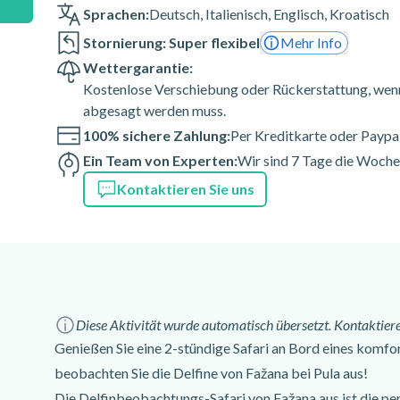
Sprachen:
Deutsch
,
Italienisch
,
Englisch
,
Kroatisch
ch
,
Kroatisch
Stornierung: Super flexibel
Mehr Info
Wettergarantie:
Kostenlose Verschiebung oder Rückerstattung, wenn
abgesagt werden muss.
100% sichere Zahlung:
Per Kreditkarte oder Paypa
Ein Team von Experten:
Wir sind 7 Tage die Woche 
Kontaktieren Sie uns
Diese Aktivität wurde automatisch übersetzt. Kontaktiere
Genießen Sie eine 2-stündige Safari an Bord eines komf
beobachten Sie die Delfine von Fažana bei Pula aus!
Die Delfinbeobachtungs-Safari von Fažana aus ist die perf