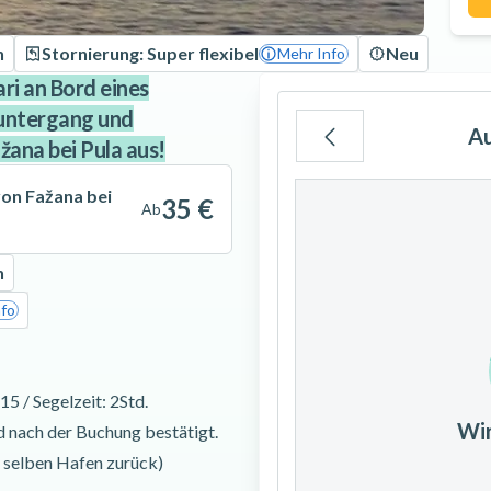
h
Stornierung: Super flexibel
Neu
Mehr Info
ri an Bord eines
untergang und
A
žana bei Pula aus!
Mo
Di
Mi
on Fažana bei
35 €
Ab
h
nfo
3
4
5
10
11
12
15 / Segelzeit: 2Std.
Wi
d nach der Buchung bestätigt.
17
18
19
 selben Hafen zurück)