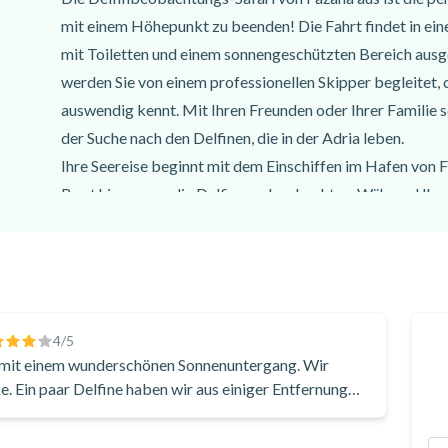
mit einem Höhepunkt zu beenden! Die Fahrt findet in eine
mit Toiletten und einem sonnengeschützten Bereich ausg
werden Sie von einem professionellen Skipper begleitet, d
auswendig kennt. Mit Ihren Freunden oder Ihrer Familie se
der Suche nach den Delfinen, die in der Adria leben.
Ihre Seereise beginnt mit dem Einschiffen im Hafen von F
Boot hinaus, um die Delfine zu beobachten. Während Ihr
von Pula wird Ihnen Ihr Skipper alles Wissenswerte über d
Während die Sonne hinter dem Horizont versinkt, genieß
noch besser wird, wenn die Delfine auftauchen!
Sobald Sie die Delfine gesichtet haben, wird der Skipper 
stören. So haben Sie die Möglichkeit, die Delfine genauer
4
/5
fotografieren. Frei und geschützt schwimmen die Delfine
 mit einem wunderschönen Sonnenuntergang. Wir
e. Ein paar Delfine haben wir aus einiger Entfernung
unvergessliches Schauspiel. Eine Delfinbeobachtungs-Safar
unser Boot da war. Empfehlenswert!
das Sie sich während Ihres Aufenthalts in Istrien nicht ent
Buchen Sie diese Delfinbeobachtungs-Safari ab Fažana un