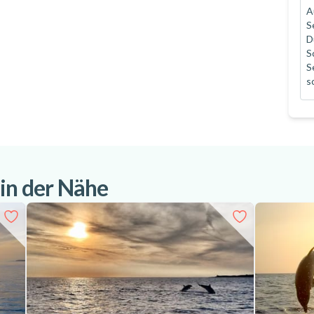
A
Moment in Kroatien!
S
D
S
S
s
 in der Nähe