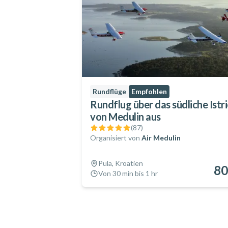
Rundflüge
Empfohlen
Rundflug über das südliche Istr
von Medulin aus
(
87
)
Organisiert von
Air Medulin
Pula, Kroatien
80
Von 30 min bis 1 hr