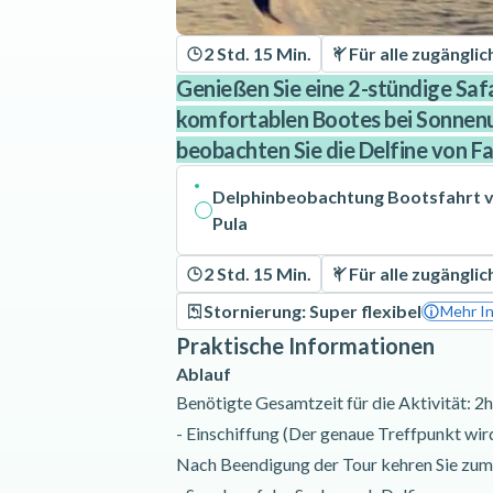
2 Std. 15 Min.
Für alle zugänglic
Genießen Sie eine 2-stündige Safa
komfortablen Bootes bei Sonnen
beobachten Sie die Delfine von Fa
Delphinbeobachtung Bootsfahrt v
Pula
2 Std. 15 Min.
Für alle zugänglic
Stornierung: Super flexibel
Mehr I
Praktische Informationen
Ablauf
Benötigte Gesamtzeit für die Aktivität: 2h
- Einschiffung (Der genaue Treffpunkt wir
Nach Beendigung der Tour kehren Sie zum