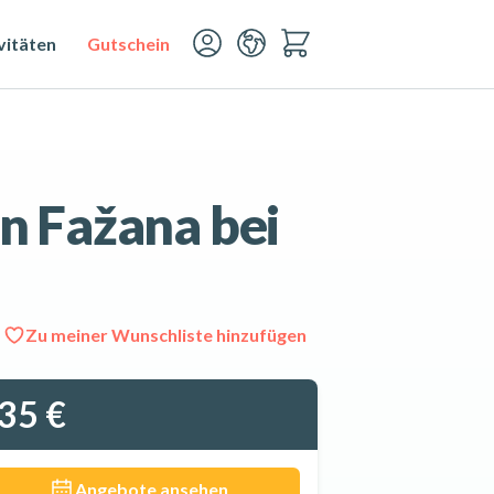
vitäten
Gutschein
n Fažana bei
Zu meiner Wunschliste hinzufügen
Alle 7 Fotos ansehen
35 €
Angebote ansehen