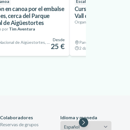
Canoa
Escalada
ón en canoa por el embalse
Curso de Escalada en 
es, cerca del Parque
Vall de Boí
l de Aigüestortes
Organizado por
KICLIMB
o por
Tim Aventura
Desde
Parque Nacional de Aigüestortes, España
25 €
2 days
Colaboradores
Idioma y moneda
Idioma
Reservas de grupos