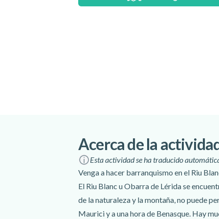
Idiomas:
español
,
inglés
Incluido
Guías certificados
Seguros
Aparcamiento
Todo el equipo de barranquismo
Excluido
Fotos
Acerca de la activida
No olvide llevar
Esta actividad se ha traducido automáti
Venga a hacer barranquismo en el Riu Blanc
Protector solar
El Riu Blanc u Obarra de Lérida se encuentr
Calzado que se pueda mojar
de la naturaleza y la montaña, no puede pe
Ropa cómoda
Maurici y a una hora de Benasque. Hay much