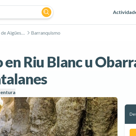
Actividad
Parque Nacional de Aigüestortes
Barranquismo
en Riu Blanc u Obarra
atalanes
ventura
De