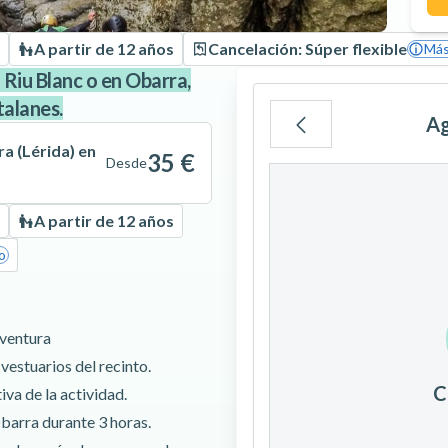
A partir de 12 años
Cancelación: Súper flexible
Más
Riu Blanc o en Obarra,
talanes.
Ag
a (Lérida) en
35 €
Desde
Lu
Ma
Mi
A partir de 12 años
o
3
4
5
Aventura
10
11
12
vestuarios del recinto.
C
iva de la actividad.
17
18
19
Obarra durante 3 horas.