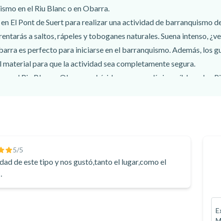
ismo en el Riu Blanc o en Obarra.
en El Pont de Suert para realizar una actividad de barranquismo d
rentarás a saltos, rápeles y toboganes naturales. Suena intenso, ¿
barra es perfecto para iniciarse en el barranquismo. Además, los 
 material para que la actividad sea completamente segura.
en el Riu Blanc u Obarra en Lérida y pasa un día increíble en los P
5
/5
dad de este tipo y nos gustó,tanto el lugar,como el
…
E
M