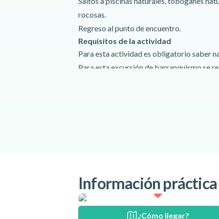
Saltos a piscinas naturales, toboganes nat
rocosas.
Regreso al punto de encuentro.
Requisitos de la actividad
Para esta actividad es obligatorio saber n
Para esta excursión de barranquismo se req
medio, ya que tendrá que caminar, nadar, e
tramos.
Términos especiales
Una vez confirmada su reserva, póngase en
para planificar la hora y el lugar de encuen
Se desaconseja a las embarazadas participa
En las instalaciones hay vestuarios y ducha
Punto de encuentro:
Información práctica
Tim Aventura N-230, Km. 120 El Pont 
¿Cómo llegar?
¿Cómo llegar?