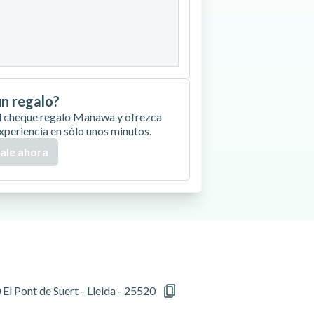
27
28
29
30
un regalo?
 el cheque regalo Manawa y ofrezca
xperiencia en sólo unos minutos.
ale ahora
l Pont de Suert - Lleida - 25520