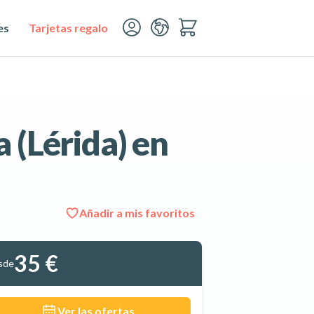
es
Tarjetas regalo
 (Lérida) en
Añadir a mis favoritos
Ver las 4 fotos
35 €
sde
Ver las ofertas