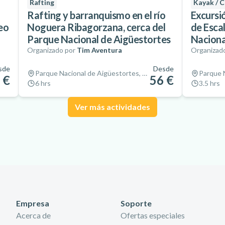
Rafting
Kayak / 
Rafting y barranquismo en el río
Excursi
neo
Noguera Ribagorzana, cerca del
de Escal
Parque Nacional de Aigüestortes
Naciona
Organizado por
Tim Aventura
Organizad
sde
Desde
Parque Nacional de Aigüestortes, España
 €
56 €
6 hrs
3.5 hrs
Ver más actividades
Empresa
Soporte
Acerca de
Ofertas especiales