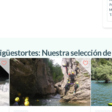
P
M
T
igüestortes: Nuestra selección de