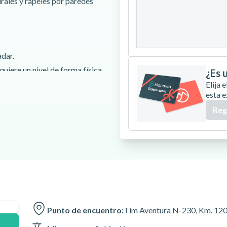
urales y rápeles por paredes
24
25
26
31
adar.
uiere un nivel de forma física
¿Es 
scalar o rapelar en algunos
Elija
esta e
Reg
 contacto con el instructor
tro para su actividad.
r en esta actividad.
s.
de Suert - Lleida - 25520
Punto de encuentro:
Tim Aventura N-230, Km. 120 E