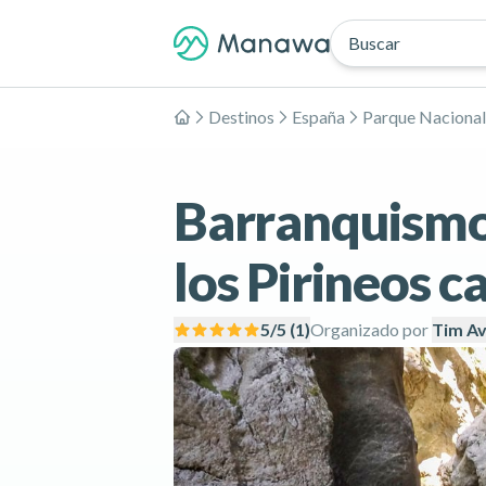
Buscar
Destinos
España
Inicio
Barranquismo 
los Pirineos c
5
/5 (
1
)
Organizado por
Tim A