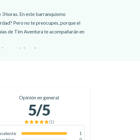
e 3 horas. En este barranquismo
verdad? Pero no te preocupes, porque el
guías de Tim Aventura te acompañarán en
irineos catalanes!
Opinión en general
5
/5
(
1
)
xcelente
1
100
%
uy bien
0