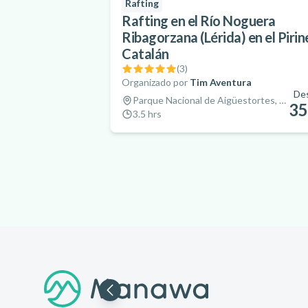
Rafting
Rafting en el Río Noguera
Ribagorzana (Lérida) en el Piri
Catalán
(
3
)
Organizado por
Tim Aventura
De
Parque Nacional de Aigüestortes, España
35
3.5 hrs
Pie de página