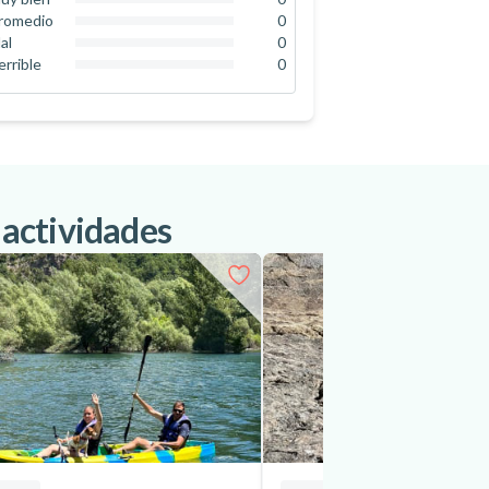
0
%
romedio
0
0
%
al
0
0
%
errible
0
0
%
 actividades