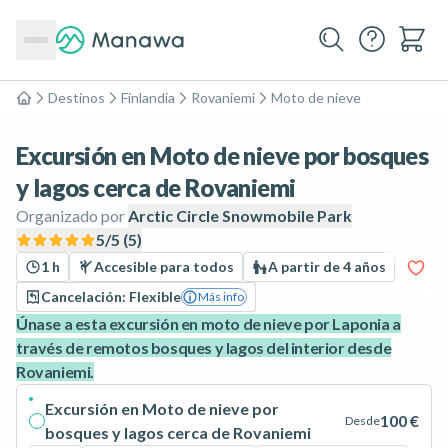
Destinos
Finlandia
Rovaniemi
Moto de nieve
Inicio
Excursión en Moto de nieve por bosques
y lagos cerca de Rovaniemi
Organizado por
Arctic Circle Snowmobile Park
5
/5 (
5
)
1 h
Accesible para todos
A partir de 4 años
Cancelación: Flexible
Más info
Únase a esta excursión en moto de nieve por Laponia a
través de remotos bosques y lagos del interior desde
Rovaniemi.
Excursión en Moto de nieve por
100 €
Desde
bosques y lagos cerca de Rovaniemi