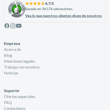
4,7
/5
Basado en 36.576 valoraciones.
Vea lo que nuestros clientes dicen de nosotros
Facebook
Instagram
Youtube
Empresa
Acerca de
Blog
Menciones legales
Trabaja con nosotros
Noticias
Soporte
Ofertas especiales
FAQ
Contactanos