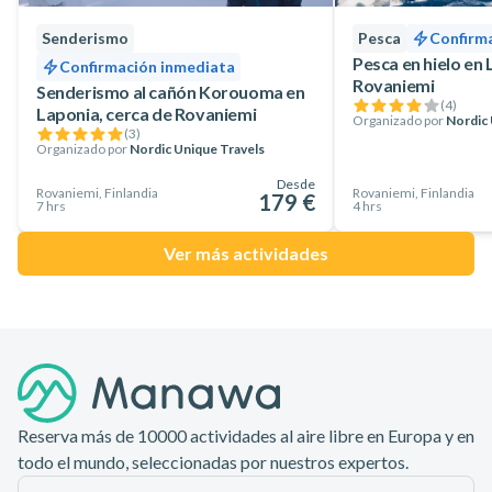
Senderismo
Pesca
Confirm
Pesca en hielo en 
Confirmación inmediata
Rovaniemi
Senderismo al cañón Korouoma en
(
4
)
Laponia, cerca de Rovaniemi
Organizado por
Nordic 
(
3
)
Organizado por
Nordic Unique Travels
Desde
Rovaniemi, Finlandia
Rovaniemi, Finlandia
179 €
7 hrs
4 hrs
Ver más actividades
Pie de página
Reserva más de 10000 actividades al aire libre en Europa y en
todo el mundo, seleccionadas por nuestros expertos.