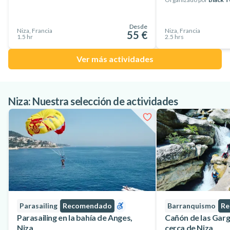
cubierta como desde el agua.
Reserve ya su excursión en barco desde Niza y descubra la
Desde
Niza, Francia
Niza, Francia
55 €
1.5 hr
2.5 hrs
Costa Azul como nunca antes.
Ver más actividades
Niza: Nuestra selección de actividades
Parasailing
Recomendado
Barranquismo
Re
Parasailing en la bahía de Anges,
Cañón de las Garg
Niza
cerca de Niza