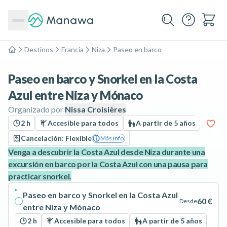
Destinos
Francia
Niza
Paseo en barco
Inicio
Paseo en barco y Snorkel en la Costa
Azul entre Niza y Mónaco
Organizado por
Nissa Croisières
2 h
Accesible para todos
A partir de 5 años
Cancelación: Flexible
Más info
Venga a descubrir la Costa Azul desde Niza durante una
excursión en barco por la Costa Azul con una pausa para
practicar snorkel.
Paseo en barco y Snorkel en la Costa Azul
60 €
Desde
entre Niza y Mónaco
2 h
Accesible para todos
A partir de 5 años