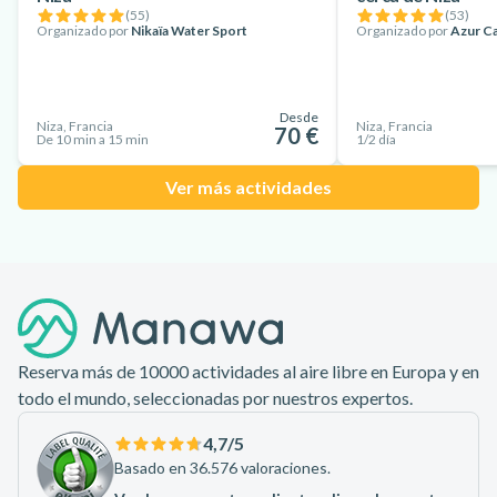
(
55
)
(
53
)
Organizado por
Nikaïa Water Sport
Organizado por
Azur C
Desde
Niza, Francia
Niza, Francia
70 €
De 10 min a 15 min
1/2 día
Ver más actividades
Pie de página
Reserva más de 10000 actividades al aire libre en Europa y en
todo el mundo, seleccionadas por nuestros expertos.
4,7
/5
Basado en 36.576 valoraciones.