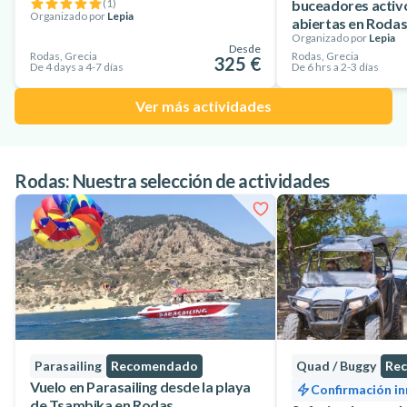
(
1
)
buceadores activ
Organizado por
Lepia
abiertas en Roda
Organizado por
Lepia
Desde
Rodas, Grecia
Rodas, Grecia
325 €
De 4 days a 4-7 días
De 6 hrs a 2-3 días
Ver más actividades
Rodas: Nuestra selección de actividades
Parasailing
Recomendado
Quad / Buggy
Re
Vuelo en Parasailing desde la playa
Confirmación i
de Tsambika en Rodas