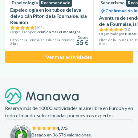
Espeleología
Recomendado
Senderismo
Rec
Espeleología en los tubos de lava
Confirmación i
del volcán Piton de la Fournaise, Isla
Aventura de sende
Reunión
de la Fournaise, is
(
402
)
(
51
)
Organizado por
Réunion mer et montagne
Organizado por
Bureau
Desde
Pitón de la Fournaise, Isla de la Reunión
Pitón de la Fournaise, I
55 €
3 hrs
6 hrs
Ver más actividades
Pie de página
Reserva más de 10000 actividades al aire libre en Europa y en
todo el mundo, seleccionadas por nuestros expertos.
4,7
/5
Basado en 36.576 valoraciones.