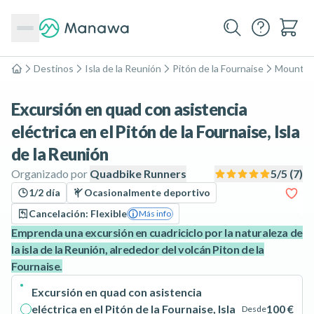
Destinos
Isla de la Reunión
Pitón de la Fournaise
Mountain
Inicio
Excursión en quad con asistencia
eléctrica en el Pitón de la Fournaise, Isla
de la Reunión
Organizado por
Quadbike Runners
5
/5 (
7
)
1/2 día
Ocasionalmente deportivo
Cancelación: Flexible
Más info
Emprenda una excursión en cuadriciclo por la naturaleza de
la isla de la Reunión, alrededor del volcán Piton de la
Fournaise.
Excursión en quad con asistencia
eléctrica en el Pitón de la Fournaise, Isla
100 €
Desde