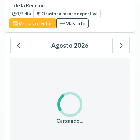
de la Reunión
1/2 día
Ocasionalmente deportivo
Ver las ofertas
Más info
Agosto 2026
Lu
Ma
Mi
Ju
Vi
Sá
Do
1
2
3
4
5
6
7
8
9
10
11
12
13
14
15
16
17
18
19
20
21
22
23
Cargando…
24
25
26
27
28
29
30