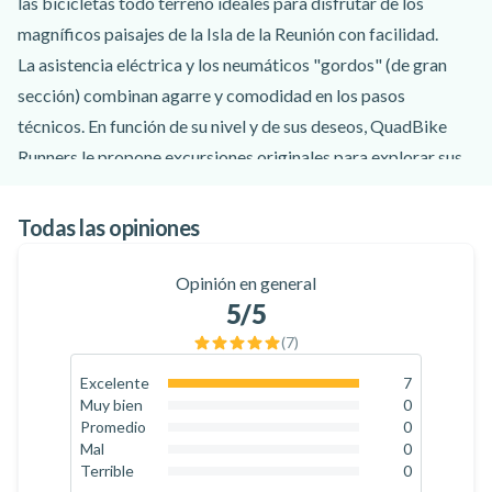
las bicicletas todo terreno ideales para disfrutar de los
magníficos paisajes de la Isla de la Reunión con facilidad.
La asistencia eléctrica y los neumáticos "gordos" (de gran
sección) combinan agarre y comodidad en los pasos
técnicos. En función de su nivel y de sus deseos, QuadBike
Runners le propone excursiones originales para explorar sus
lugares favoritos a su propio ritmo.
Esta excursión le llevará al Piton de Bert, pasando por la
Todas las opiniones
famosa Plaine des Sables y su entorno especial. Disfrutará de
una vista espectacular del Piton de la Fournaise, uno de los
Opinión en general
5
/5
volcanes más activos del mundo: con un poco de suerte,
¡puede que incluso vea una erupción!
(
7
)
Excelente
7
100
%
Muy bien
0
0
%
Promedio
0
0
%
Mal
0
0
%
Terrible
0
0
%