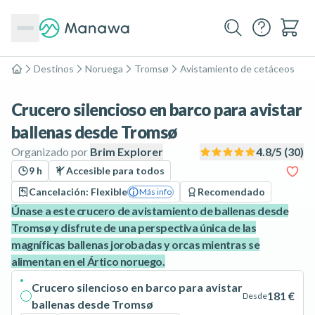
Destinos
Noruega
Tromsø
Avistamiento de cetáceos
Inicio
Crucero silencioso en barco para avistar
ballenas desde Tromsø
Organizado por
Brim Explorer
4.8
/5 (
30
)
9 h
Accesible para todos
Cancelación: Flexible
Recomendado
Más info
Únase a este crucero de avistamiento de ballenas desde
Tromsø y disfrute de una perspectiva única de las
magníficas ballenas jorobadas y orcas mientras se
alimentan en el Ártico noruego.
Crucero silencioso en barco para avistar
181 €
Desde
ballenas desde Tromsø