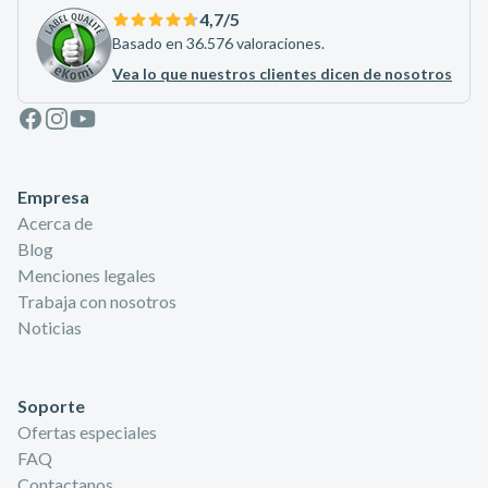
4,7
/5
Basado en 36.576 valoraciones.
Vea lo que nuestros clientes dicen de nosotros
Facebook
Instagram
Youtube
Empresa
Acerca de
Blog
Menciones legales
Trabaja con nosotros
Noticias
Soporte
Ofertas especiales
FAQ
Contactanos