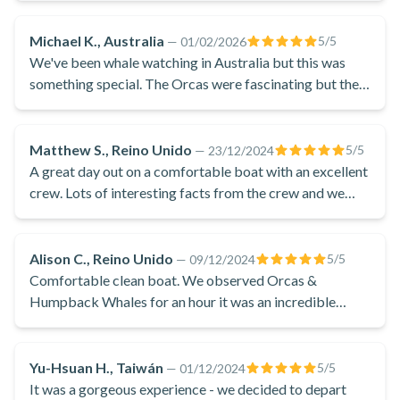
las pocas horas de luz polar de la estación invernal de
Michael K., Australia
5
/5
—
01/02/2026
Tromsø. De camino a la zona de avistamiento de ballenas,
We've been whale watching in Australia but this was
podrá contemplar las impresionantes vistas de los fiordos de
something special. The Orcas were fascinating but the
Tromsø y los paisajes helados desde el barco híbrido
fjords, mountains and scenery stole the show and left a
eléctrico.
lasting impression.
El capitán estará pendiente de las ballenas. A veces, se tarda
Matthew S., Reino Unido
5
/5
—
23/12/2024
A great day out on a comfortable boat with an excellent
un poco más en avistar una Orca o una Jorobada, pero los
crew. Lots of interesting facts from the crew and we
guías tienen algunos trucos ingeniosos para detectarlas.
saw 3 types of whale
Mientras buscan las ballenas, los apasionados guías
compartirán sus historias personales de la zona de Tromsø y
Alison C., Reino Unido
5
/5
—
09/12/2024
las interesantes vistas que se pueden contemplar desde los
Comfortable clean boat. We observed Orcas &
fiordos. Por supuesto, una excursión de avistamiento de
Humpback Whales for an hour it was an incredible
experience
ballenas en Tromsø no estaría completa sin abundante
información sobre las orcas y las ballenas jorobadas.
Yu-Hsuan H., Taiwán
5
/5
—
01/12/2024
Gran parte de la temporada de avistamiento de ballenas
It was a gorgeous experience - we decided to depart
coincide con la "noche polar", un periodo único del año por