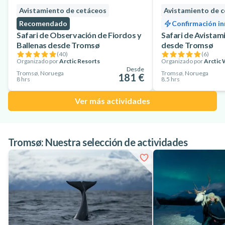
Avistamiento de cetáceos
Avistamiento de 
Reserve ahora y asegúrese de disfrutar de este regalo de la
Recomendado
Confirmación i
naturaleza durante su viaje a Noruega.
Safari de Observación de Fiordos y
Safari de Avistam
Ballenas desde Tromsø
desde Tromsø
(
40
)
(
6
)
Organizado por
Arctic Resorts
Organizado por
Arctic 
Desde
Tromsø, Noruega
Tromsø, Noruega
181 €
8 hrs
8.5 hrs
Ver más actividades
Tromsø: Nuestra selección de actividades