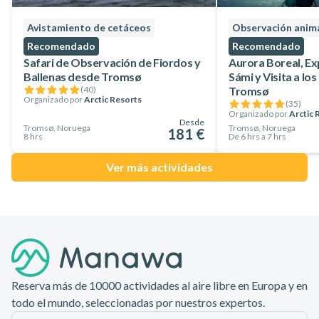
Avistamiento de cetáceos
Observación anima
Recomendado
Recomendado
Safari de Observación de Fiordos y
Aurora Boreal, Ex
Ballenas desde Tromsø
Sámi y Visita a lo
(
40
)
Tromsø
Organizado por
Arctic Resorts
(
35
)
Organizado por
Arctic 
Desde
Tromsø, Noruega
Tromsø, Noruega
181 €
8 hrs
De 6 hrs a 7 hrs
Ver más actividades
Pie de página
Reserva más de 10000 actividades al aire libre en Europa y en
todo el mundo, seleccionadas por nuestros expertos.