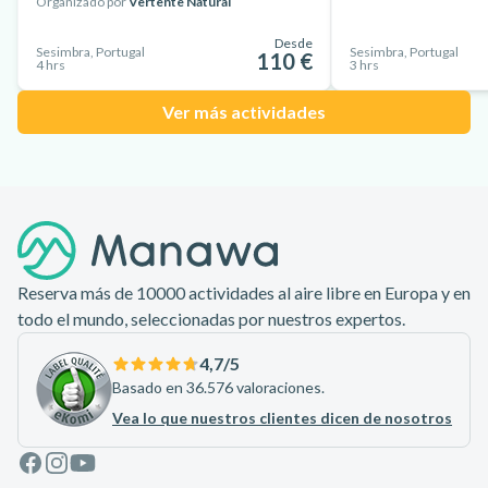
Organizado por
Vertente Natural
Desde
Sesimbra, Portugal
Sesimbra, Portugal
110 €
4 hrs
3 hrs
Ver más actividades
Pie de página
Reserva más de 10000 actividades al aire libre en Europa y en
todo el mundo, seleccionadas por nuestros expertos.
4,7
/5
Basado en 36.576 valoraciones.
Vea lo que nuestros clientes dicen de nosotros
Facebook
Instagram
Youtube