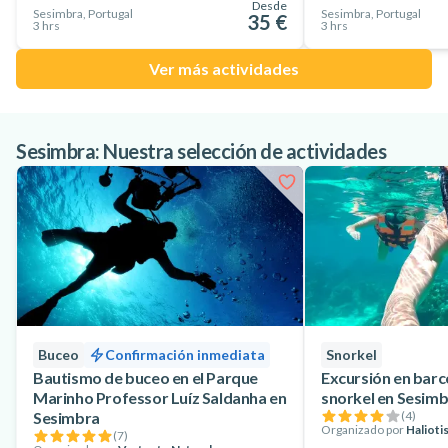
Desde
Sesimbra, Portugal
Sesimbra, Portugal
35 €
3 hrs
3 hrs
Ver más actividades
Sesimbra: Nuestra selección de actividades
Buceo
Confirmación inmediata
Snorkel
Bautismo de buceo en el Parque
Excursión en barc
Marinho Professor Luíz Saldanha en
snorkel en Sesim
Sesimbra
(
4
)
Organizado por
Halioti
(
7
)