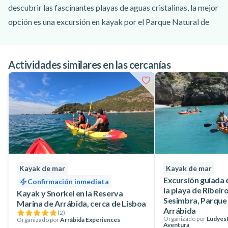
descubrir las fascinantes playas de aguas cristalinas, la mejor
opción es una excursión en kayak por el Parque Natural de
Arrábida.
Los instructores de Meira Pro Center te proponen una
Actividades similares en las cercanías
excursión en kayak desde Sesimbra de 4 horas duración en la
que recorrerás la costa de Sesimbra bordeando la costa y
acantilados del Parque Natural de Arrábida hasta llegar a la
alucinante playa de Ribeiro do Cavalo, una de las más bonitas
de Portugal por sus aguas cristalinas y por su carácter
salvaje. Y como no siempre se tiene la ocasión de estar en una
playa paradisíaca, podréis parar a nadar en Ribeiro do
Cavalo. Tras un refrescante baño y recuperar fuerzas, ¡será el
Kayak de mar
Kayak de mar
momento de volver a Sesimbra!
Excursión guiada 
Confirmación inmediata
la playa de Ribei
¡Descubre la bonita costa de Portugal con esta divertida
Kayak y Snorkel en la Reserva
Sesimbra, Parque
Marina de Arrábida, cerca de Lisboa
excursión en kayak desde Sesimbra por el Parque Natural de
Arrábida
(
2
)
Organizado por
Ludyesf
Organizado por
Arrábida Experiences
Arrábida, perfecta para toda la familia!
Aventura