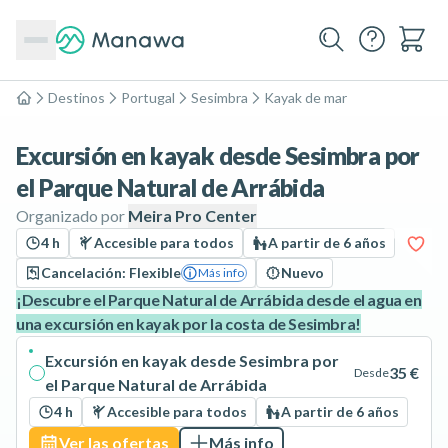
Destinos
Portugal
Sesimbra
Kayak de mar
Inicio
Excursión en kayak desde Sesimbra por
el Parque Natural de Arrábida
Organizado por
Meira Pro Center
4 h
Accesible para todos
A partir de 6 años
Cancelación: Flexible
Nuevo
Más info
¡Descubre el Parque Natural de Arrábida desde el agua en
una excursión en kayak por la costa de Sesimbra!
Excursión en kayak desde Sesimbra por
35 €
Desde
el Parque Natural de Arrábida
4 h
Accesible para todos
A partir de 6 años
Ver las ofertas
Más info