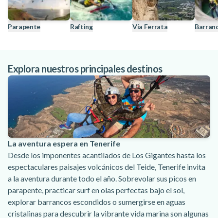
Parapente
Rafting
Vía Ferrata
Barran
Explora nuestros principales destinos
La aventura espera en Tenerife
Desde los imponentes acantilados de Los Gigantes hasta los
espectaculares paisajes volcánicos del Teide, Tenerife invita
a la aventura durante todo el año. Sobrevolar sus picos en
parapente, practicar surf en olas perfectas bajo el sol,
explorar barrancos escondidos o sumergirse en aguas
cristalinas para descubrir la vibrante vida marina son algunas