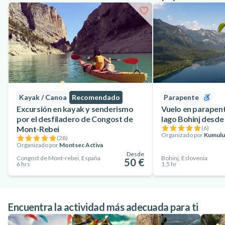
Kayak / Canoa
Recomendado
Parapente
Excursión en kayak y senderismo
Vuelo en parapent
por el desfiladero de Congost de
lago Bohinj desde
Mont-Rebei
(
6
)
Organizado por
Kumulus
(
28
)
Organizado por
Montsec Activa
Desde
Congost de Mont-rebei, España
Bohinj, Eslovenia
50 €
6 hrs
1.5 hr
Encuentra la actividad más adecuada para ti