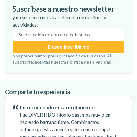
Los 10 mejores lugares para hacer
Las 13 tirolinas más increíbles del mundo
Los 10 mejores surf spots del mundo para
Manawa y checkyeti unen fuerzas: una
Suscríbase a nuestro newsletter
barranquismo en Córcega
principiantes
nueva era para las aventuras al aire libre
y no se pierda nuestra selección de destinos y
en Europa
actividades.
Dirección de correo electrónico
Deseo inscribirme
¡Suscripción confirmada!
Nos preocupamos por la protección de tus datos. Al
suscribirte, aceptas nuestra
Política de Privacidad
.
Comparte tu experiencia
Lo recomiendo encarecidamente.
Fue DIVERTIDO. Nos lo pasamos muy bien
haciendo barranquismo. Combinamos
natación, deslizamiento y descenso en rápel
por cascadas y saltos, ¡algunos bastante altos!