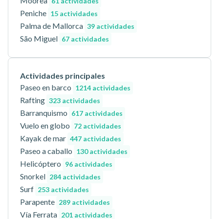
Moorea
61 actividades
Peniche
15 actividades
Palma de Mallorca
39 actividades
São Miguel
67 actividades
Actividades principales
Paseo en barco
1214 actividades
Rafting
323 actividades
Barranquismo
617 actividades
Vuelo en globo
72 actividades
Kayak de mar
447 actividades
Paseo a caballo
130 actividades
Helicóptero
96 actividades
Snorkel
284 actividades
Surf
253 actividades
Parapente
289 actividades
Vía Ferrata
201 actividades