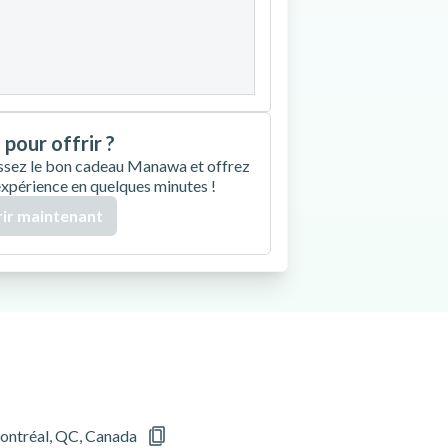
27
28
29
30
 pour offrir ?
ssez le bon cadeau Manawa et offrez
expérience en quelques minutes !
ir maintenant
Montréal, QC, Canada