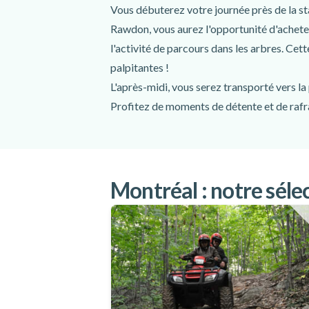
Vous débuterez votre journée près de la st
Serviette
Rawdon, vous aurez l'opportunité d'acheter
l'activité de parcours dans les arbres. Cet
palpitantes !
L'après-midi, vous serez transporté vers l
Profitez de moments de détente et de rafraî
canot, un kayak ou une planche à pagaie po
de la plage pour garantir votre expérience 
Le déroulement de la journée est soigneus
Arbraska pour le parcours dans les arbres 
Montréal : notre sélec
parc des chutes pour profiter d'un après-mi
crèmerie ou une micro-brasserie sur le che
Cette excursion dans la région de Lanaudi
journée mêlant amusement et détente, rése