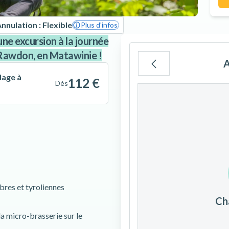
nnulation : Flexible
Plus d'infos
ne excursion à la journée
 Rawdon, en Matawinie !
A
lage à
112 €
Dès
Lu
Ma
Me
3
4
5
10
11
12
bres et tyroliennes
Ch
17
18
19
 la micro-brasserie sur le