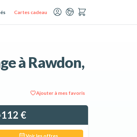
tés
Cartes cadeau
age à Rawdon,
Ajouter à mes favoris
Voir les 3 photos
112 €
s
Voir les offres