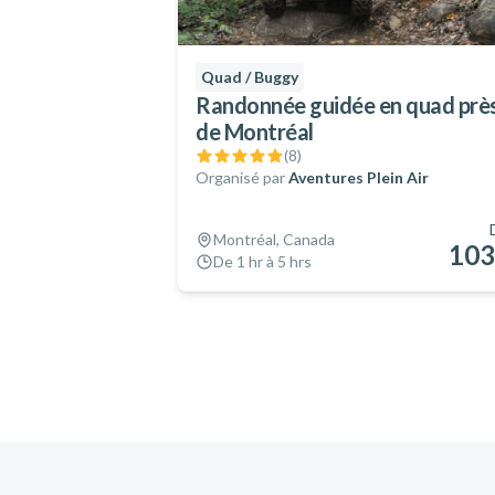
Quad / Buggy
Randonnée guidée en quad prè
de Montréal
(
8
)
Organisé par
Aventures Plein Air
Montréal, Canada
103
De 1 hr à 5 hrs
Pied de page