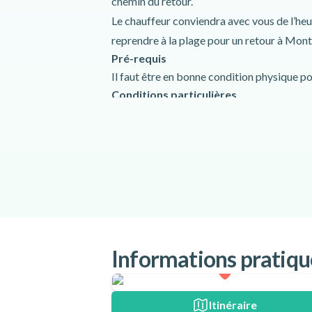
chemin du retour.
Le chauffeur conviendra avec vous de l’heure
reprendre à la plage pour un retour à Mont
Pré-requis
Il faut être en bonne condition physique pou
Conditions particulières
Il est possible de faire un arrêt en route si
d’un lunch, il vous suffit de le mentionner 
votre arrivée.
Cette activité est dépendante de la météo : 
l’assurer, une autre date ou un rembourse
Lieu de rendez-vous :
Station de métro Radisson, 7155 R. S
QC, Canada
Informations pratiqu
Itinéraire
Langues parlées :
français
,
anglais
Itinéraire