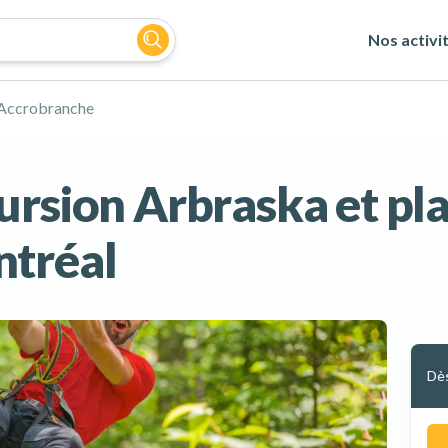
Nos activi
Accrobranche
ursion Arbraska et pl
ntréal
Dè