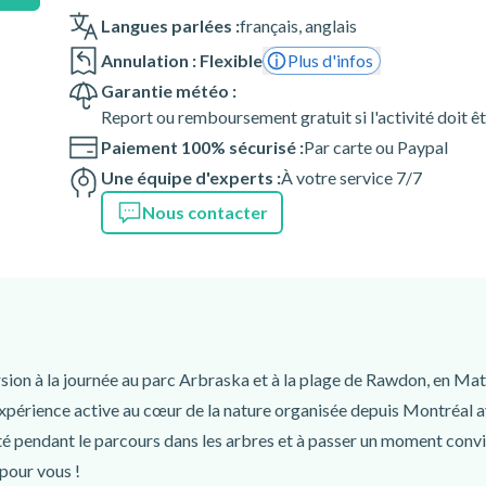
Langues parlées :
français
,
anglais
Annulation : Flexible
Plus d'infos
du transport
Garantie météo :
Arbraska
Report ou remboursement gratuit si l'activité doit ê
Paiement 100% sécurisé :
Par carte ou Paypal
Une équipe d'experts :
À votre service 7/7
Nous contacter
ion à la journée au parc Arbraska et à la plage de Rawdon, en Mat
expérience active au cœur de la nature organisée depuis Montréal av
té pendant le parcours dans les arbres et à passer un moment conviv
 pour vous !