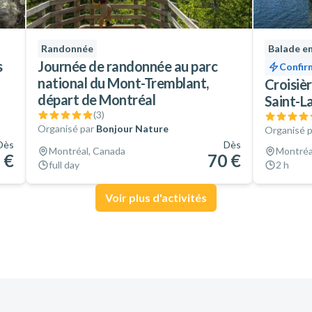
Randonnée
Balade e
s
Journée de randonnée au parc
Confir
national du Mont-Tremblant,
Croisièr
départ de Montréal
Saint-L
(
3
)
Organisé par
Bonjour Nature
Organisé p
Dès
Dès
Montréal, Canada
Montréa
 €
70 €
full day
2 h
Voir plus d'activités