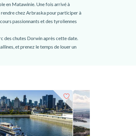
ble en Matawinie. Une fois arrivé à
s rendre chez Arbraska pour participer à
rcours passionnants et des tyroliennes
rc des chutes Dorwin après cette date.
allines, et prenez le temps de louer un
re embarcation dès votre arrivée au chalet
on à Montréal à 8h30 et vous rendrez chez
uite, vous irez à la plage de Rawdon ou au
possibilité de faire un arrêt à une
u cœur de la nature de Matawinie. Pour une
 départ de Montréal !