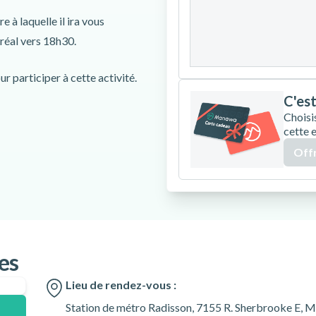
24
25
26
 à laquelle il ira vous
réal vers 18h30.
31
r participer à cette activité.
C'est
 vous avez besoin de faire l’achat
Choisi
cette 
à votre guide-chauffeur lors de
Offr
si l’instructeur ne peut pas
ment vous seront proposés.
herbrooke E, Montréal,
es
Lieu de rendez-vous :
Station de métro Radisson, 7155 R. Sherbrooke E, 