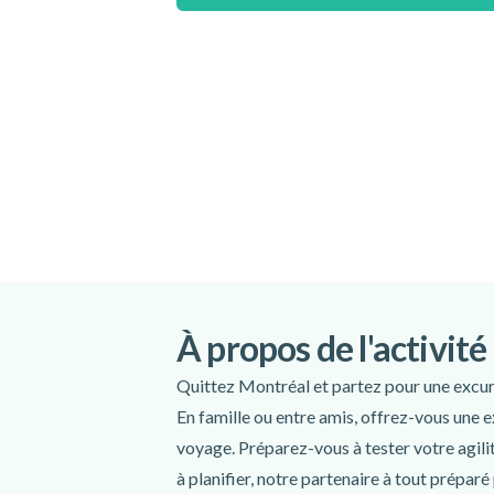
Comprend
Transport guidé en minibus aller-retour
Les services d’un conducteur-guide lors 
Activité Parcours dans les arbres chez 
Accès à la plage municipale de Rawdon
Les transferts sur place
Taxes du Québec
À prévoir
Chaussures de randonnée
Tenue confortable et adaptée à la météo
À propos de l'activité
Eau
En-cas
Quittez Montréal et partez pour une excurs
Pique-nique
En famille ou entre amis, offrez-vous une 
Chasse-moustique
voyage. Préparez-vous à tester votre agili
Crème solaire
à planifier, notre partenaire à tout préparé
Maillot de bain