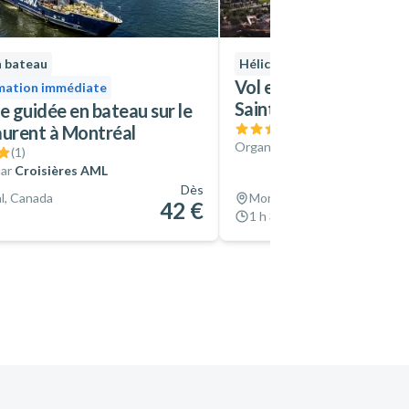
n bateau
Hélicoptère
Confirmati
Vol en hélicoptère au
mation immédiate
Saint-Laurent à Montr
e guidée en bateau sur le
(
1
)
aurent à Montréal
Organisé par
Hélicraft
(
1
)
ar
Croisières AML
Dès
l, Canada
Montréal, Canada
42 €
1 h 30