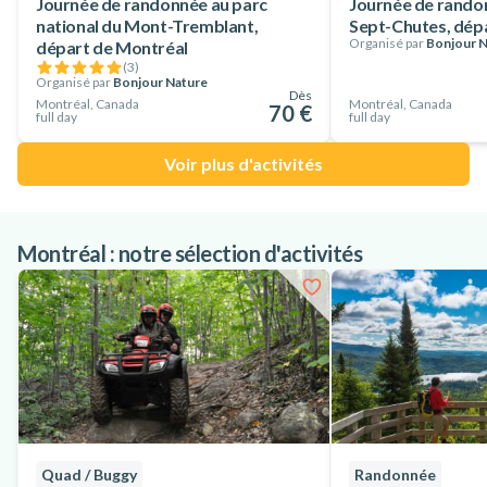
grand air et souhaitez vous partir en randonnée depuis
Journée de randonnée au parc
Journée de rando
national du Mont-Tremblant,
Sept-Chutes, dép
Montréal le temps d'une journée, réservez sans plus attendre
Organisé par
Bonjour N
départ de Montréal
votre place pour cette sortie de randonnée hivernale dans le
(
3
)
Organisé par
Bonjour Nature
Parc régional de la Forêt Ouareau !
Dès
Montréal, Canada
Montréal, Canada
70 €
full day
full day
Voir plus d'activités
Montréal : notre sélection d'activités
Quad / Buggy
Randonnée