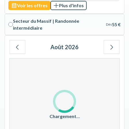
Voir les offres
Plus d'infos
Secteur du Massif | Randonnée
55 €
Dès
intermédiaire
Août 2026
Lu
Ma
Me
Je
Ve
Sa
Di
1
2
3
4
5
6
7
8
9
10
11
12
13
14
15
16
17
18
19
20
21
22
23
Chargement…