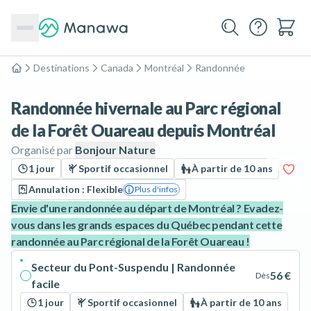
Destinations
Canada
Montréal
Randonnée
Accueil
Randonnée hivernale au Parc régional
de la Forêt Ouareau depuis Montréal
Organisé par
Bonjour Nature
1 jour
Sportif occasionnel
À partir de 10 ans
Annulation : Flexible
Plus d'infos
Envie d'une randonnée au départ de Montréal ? Evadez-
vous dans les grands espaces du Québec pendant cette
randonnée au Parc régional de la Forêt Ouareau !
Secteur du Pont-Suspendu | Randonnée
56 €
Dès
facile
1 jour
Sportif occasionnel
À partir de 10 ans