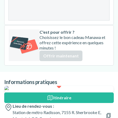
24
25
26
27
28
29
30
31
C'est pour offrir ?
Choisissez le bon cadeau Manawa et
offrez cette expérience en quelques
minutes !
Offrir maintenant
Informations pratiques
Itinéraire
Lieu de rendez-vous :
Station de métro Radisson, 7155 R. Sherbrooke E,