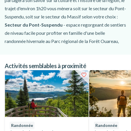
partagera son savoir sur la culture et l'histoire de la région, le
trajet d'environ 1h20 vous mènera soit sur le secteur du Pont-
Suspendu, soit sur le secteur du Massif selon votre choix :
Secteur du Pont-Suspendu
- espace regorgeant de sentiers
de niveau facile pour profiter en famille d'une belle
randonnée hivernale au Parc régional de la Forêt Ouareau,
que ce soit à pied, ou bien en raquettes à neige ou avec des
crampons que vous pourrez louer sur place ;
Activités semblables à proximité
Secteur du Massif
- site proposant des sentiers de niveau
intermédiaire à avancé et dont vous pourrez profiter non
seulement à pied, en raquettes à neige ou avec des crampons,
mais aussi en pratiquant le ski de fond si vous en avez envie !
Pour votre randonnée près de Montréal, des itinéraires allant
de 2 à plus de 20 km vous attendent, avec un dénivelé positif
pouvant monter jusqu'à 910 mètres en fonction du parcours
que vous choisirez sur place. Alors si vous êtes amoureux du
Randonnée
Randonnée