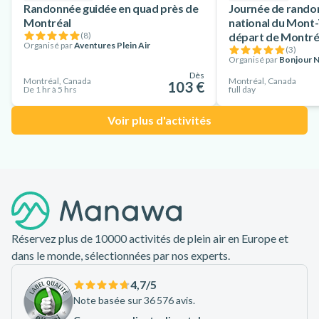
Randonnée guidée en quad près de
Journée de rando
Montréal
national du Mont
(
8
)
départ de Montré
Organisé par
Aventures Plein Air
(
3
)
Organisé par
Bonjour N
Dès
Montréal, Canada
Montréal, Canada
103 €
De 1 hr à 5 hrs
full day
Voir plus d'activités
Pied de page
Réservez plus de 10000 activités de plein air en Europe et
dans le monde, sélectionnées par nos experts.
4,7
/5
Note basée sur 36 576 avis.