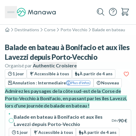
Destinations
Corse
Porto Vecchio
Balade en bateau
Accueil
Balade en bateau à Bonifacio et aux îles
Lavezzi depuis Porto-Vecchio
Organisé par
Authentic Croisiere
1 jour
Accessible à tous
À partir de 4 ans
Annulation : Intermediaire
Nouveau
Plus d'infos
Admirez les paysages de la côte sud-est de la Corse de
Porto-Vecchio à Bonifacio, en passant par les îles Lavezzi,
lors d'une journée de balade en bateau !
Balade en bateau à Bonifacio et aux îles
90 €
Dès
Lavezzi depuis Porto-Vecchio
1 jour
Accessible à tous
À partir de 4 ans