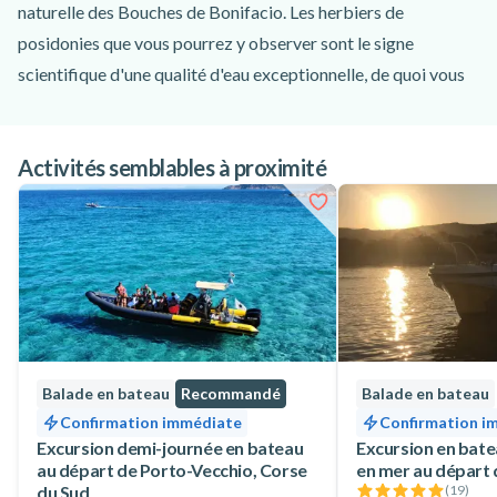
naturelle des Bouches de Bonifacio. Les herbiers de
posidonies que vous pourrez y observer sont le signe
scientifique d'une qualité d'eau exceptionnelle, de quoi vous
offrir une session de baignade aux conditions idéales pour
faire du snorkeling !
Activités semblables à proximité
Cette balade en bateau à Bonifacio et aux îles Lavezzi
débute au port de Porto-Vecchio à bord du
Portivechju
, une
vedette à passagers optimisée pour le confort des voyageurs.
Afin de garantir un esprit convivial et une grande liberté de
mouvement, l'équipe d'Authentic Croisière a fait le choix de
limiter la capacité à 60 passagers maximum sur un navire
conçu initialement pour 85 places. Vous longerez tout
d'abord de célèbres plages immaculées (Palombaggia, Santa
Balade en bateau
Recommandé
Balade en bateau
Giulia, etc.) avant d'atteindre le point le plus méridional de
Confirmation immédiate
Confirmation i
l'île, la pointe Saint-Antoine. S'ensuivra la découverte des
Excursion demi-journée en bateau
Excursion en bate
au départ de Porto-Vecchio, Corse
en mer au départ 
incroyables falaises de calcaire de Bonifacio, puis des îles
du Sud
(
19
)