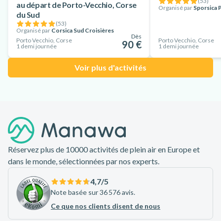
(
53
)
au départ de Porto-Vecchio, Corse
Organisé par
Sporsica P
du Sud
(
53
)
Organisé par
Corsica Sud Croisières
Dès
Porto Vecchio, Corse
Porto Vecchio, Corse
90 €
1 demi journée
1 demi journée
Voir plus d'activités
Pied de page
Réservez plus de 10000 activités de plein air en Europe et
dans le monde, sélectionnées par nos experts.
4,7
/5
Note basée sur 36 576 avis.
Ce que nos clients disent de nous