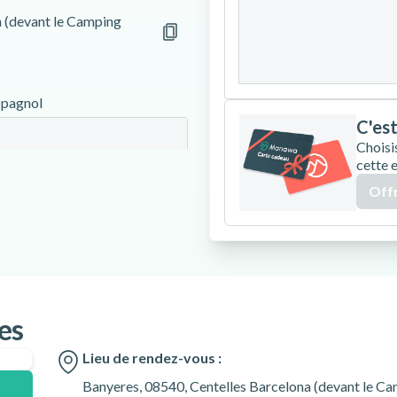
24
25
26
a (devant le Camping
31
spagnol
C'est
Choisi
cette 
Offr
es
Lieu de rendez-vous :
Banyeres, 08540, Centelles Barcelona (devant le Ca