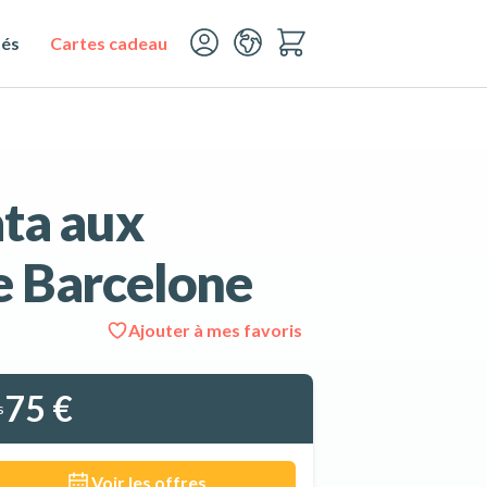
tés
Cartes cadeau
ata aux
e Barcelone
Ajouter à mes favoris
Voir les 6 photos
75 €
s
Voir les offres