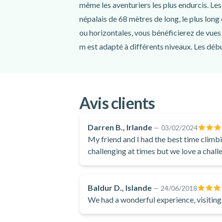
même les aventuriers les plus endurcis. Le
népalais de 68 mètres de long, le plus long 
ou horizontales, vous bénéficierez de vues
m est adapté à différents niveaux. Les déb
Avis clients
Darren B., Irlande
—
03/02/2024
My friend and I had the best time climbi
challenging at times but we love a chall
workout was enjoyed and also very good
breathtaking!
Baldur D., Islande
—
24/06/2018
We had a wonderful experience, visiting 