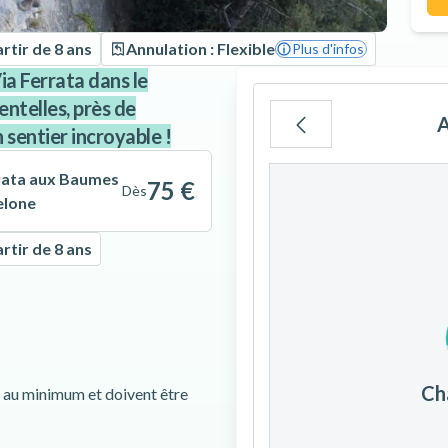
rtir de 8 ans
Annulation : Flexible
Plus d'infos
ia Ferrata dans le
ntelles, près de
A
 sentier incroyable !
Lu
Ma
Me
rrata aux Baumes
75 €
Dès
elone
rtir de 8 ans
3
4
5
10
11
12
Ch
s au minimum et doivent être
17
18
19