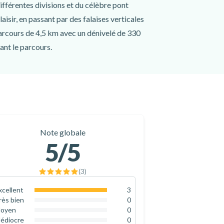
fférentes divisions et du célèbre pont
aisir, en passant par des falaises verticales
parcours de 4,5 km avec un dénivelé de 330
ant le parcours.
Note globale
5
/5
(
3
)
xcellent
3
100
%
rès bien
0
0
%
oyen
0
0
%
édiocre
0