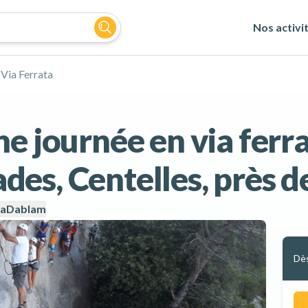
Nos activi
Via Ferrata
ne journée en via ferr
es, Centelles, près d
maDablam
Dè