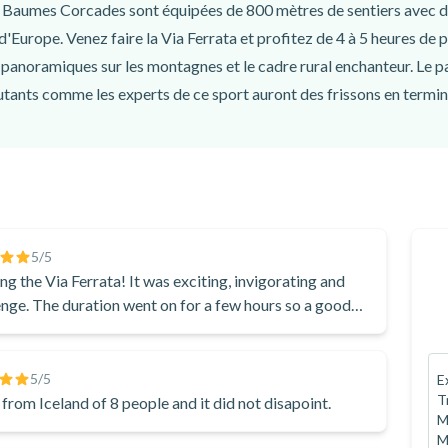
s Baumes Corcades sont équipées de 800 mètres de sentiers avec di
d'Europe. Venez faire la Via Ferrata et profitez de 4 à 5 heures de pl
 panoramiques sur les montagnes et le cadre rural enchanteur. Le 
utants comme les experts de ce sport auront des frissons en termin
5
/5
ng the Via Ferrata! It was exciting, invigorating and
enge. The duration went on for a few hours so a good
 value for your money. Not to mention the views were
5
/5
E
T
from Iceland of 8 people and it did not disapoint.
M
M