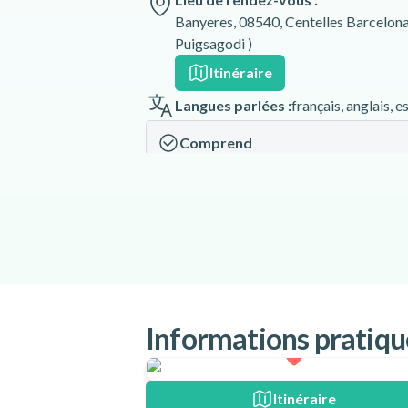
Banyeres, 08540, Centelles Barcelon
Puigsagodi )
Itinéraire
Langues parlées :
français
,
anglais
,
e
Comprend
Guide
Equipement
Responsabilité civile
Assurance
Photos
Barres énergétiques
Informations pratiqu
Ne comprend pas
Transport vers le lieu de rendez-vous
Itinéraire
Nourriture & Boissons