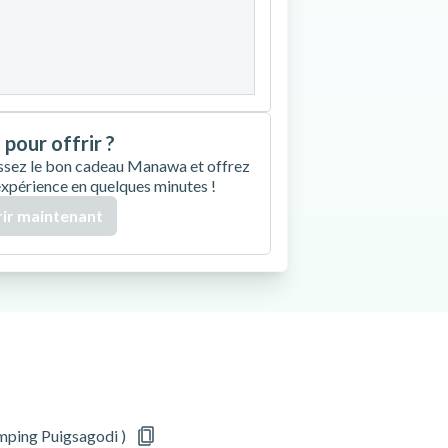
27
28
29
30
 pour offrir ?
ssez le bon cadeau Manawa et offrez
expérience en quelques minutes !
ir maintenant
mping Puigsagodi )