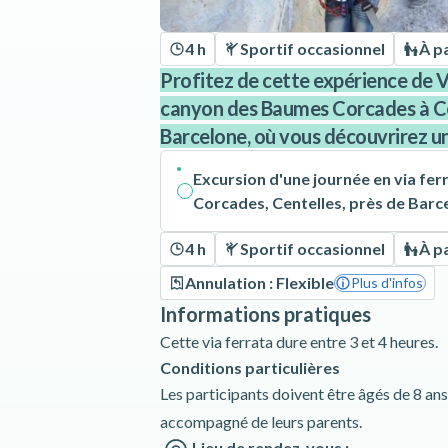
4 h
Sportif occasionnel
À pa
Profitez de cette expérience de V
canyon des Baumes Corcades à Ce
Barcelone, où vous découvrirez un
Excursion d'une journée en via fe
Corcades, Centelles, près de Barc
4 h
Sportif occasionnel
À pa
Annulation : Flexible
Plus d'infos
Informations pratiques
Cette via ferrata dure entre 3 et 4 heures.
Conditions particulières
Les participants doivent être âgés de 8 an
accompagné de leurs parents.
Lieu de rendez-vous :