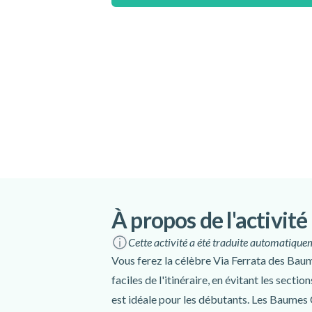
À prévoir
Chaussures/Bottines/Baskets de rando
Vêtements confortables (sportswear)
Gants de cyclisme (conseillé)
Bouteille d'eau
En-cas
À propos de l'activité
Cette activité a été traduite automatiquem
Vous ferez la célèbre Via Ferrata des Baum
faciles de l'itinéraire, en évitant les sectio
est idéale pour les débutants. Les Baumes