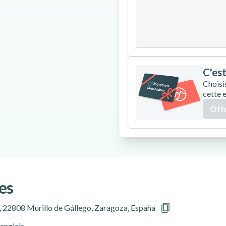
24
25
26
31
C'est
Choisi
cette 
Offr
es
, 22808 Murillo de Gállego, Zaragoza, España
anglais