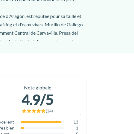
ce d'Aragon, est réputée pour sa taille et
rafting et d'eaux vives. Murillo de Gallego
tamment Central de Carvavilla, Presa del
uente de Sta. Eulalia, avec des rapides
es passionnants, entourés par la beauté des
ting mémorable, alliant sécurité et
enirs impérissables en traversant les
 de Gallego.
Note globale
e Huesca !
4.9
/5
(
14
)
xcellent
13
92.9
%
rès bien
1
7.1
%
oyen
0