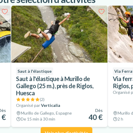
Saut à l'élastique
Via Ferra
Saut à l'élastique à Murillo de
Via ferr
Gallego (25 m.), près de Riglos,
Riglos,
Huesca
Organisé p
(
2
)
Organisé par
Verticalia
Dès
Dès
Murillo de Gallego, Espagne
Murillo 
 €
40 €
De 15 min à 30 min
2 h
Voir plus d'activités