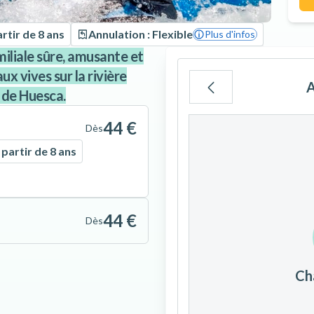
rtir de 8 ans
Annulation : Flexible
Plus d'infos
liale sûre, amusante et
x vives sur la rivière
A
s de Huesca.
Lu
Ma
Me
44 €
Dès
 partir de 8 ans
3
4
5
44 €
Dès
10
11
12
Ch
17
18
19