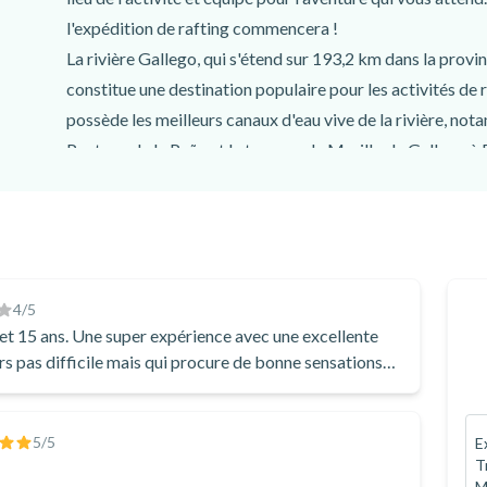
l'expédition de rafting commencera !
La rivière Gallego, qui s'étend sur 193,2 km dans la provin
constitue une destination populaire pour les activités de 
possède les meilleurs canaux d'eau vive de la rivière, no
Pantano de la Peña et le tronçon de Murillo de Gallego à P
allant de la classe I à la classe III.
Faites l'expérience du rafting en naviguant sur ces rapid
paysages des Pyrénées. Vous vivrez une expérience de raf
aventure pour vous et votre famille. Faites-vous des souv
célèbres canaux d'eau vive de la rivière Gallego à Murillo
4
/5
Réservez dès aujourd'hui cette activité de rafting près d
 et 15 ans. Une super expérience avec une excellente
urs pas difficile mais qui procure de bonne sensations
g et de supers souvenirs pour la famille.
5
/5
E
T
M