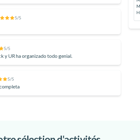
M
H
5
/5
5
/5
ck y UR ha organizado todo genial.
5
/5
 completa
otre sélection d'activités