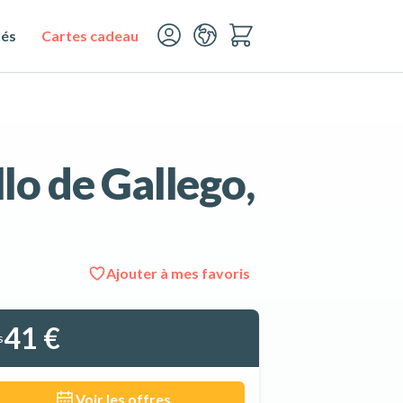
tés
Cartes cadeau
llo de Gallego,
Ajouter à mes favoris
Voir les 7 photos
41 €
s
Voir les offres