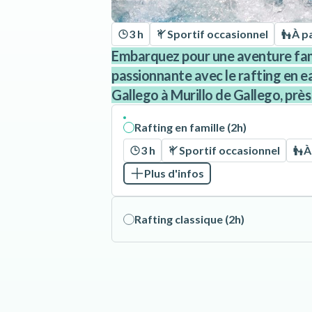
3 h
Sportif occasionnel
À pa
Embarquez pour une aventure fami
passionnante avec le rafting en eau
Gallego à Murillo de Gallego, prè
Rafting en famille (2h)
3 h
Sportif occasionnel
À
Plus d'infos
Rafting classique (2h)