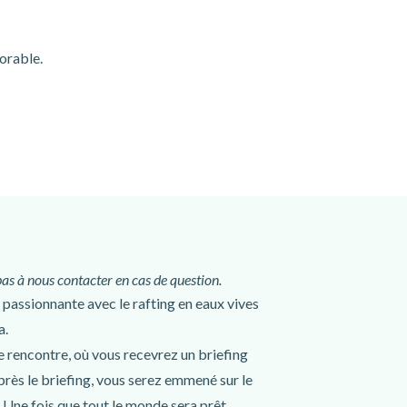
orable.
pas à nous contacter en cas de question.
passionnante avec le rafting en eaux vives
a.
e rencontre, où vous recevrez un briefing
près le briefing, vous serez emmené sur le
d. Une fois que tout le monde sera prêt,