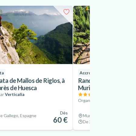
ta
Accrobranche
ata de Mallos de Riglos, à
Randonnée accrobran
 près de Huesca
Murillo de Gallego, H
ar
Verticalia
(
1
)
Organisé par
Verticalia
Dès
de Gallego, Espagne
Murillo de Gallego, Espagne
60 €
De 2 h à 3 h