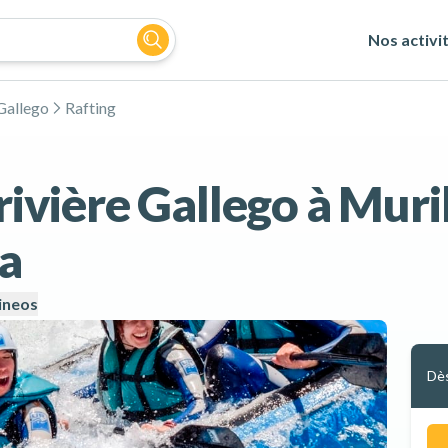
Nos activi
Gallego
Rafting
 rivière Gallego à Muri
ca
ineos
Dè