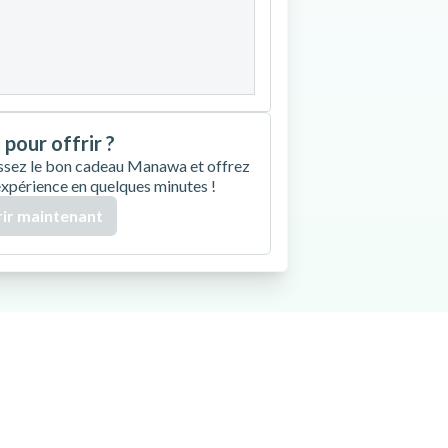
27
28
29
30
 pour offrir ?
ssez le bon cadeau Manawa et offrez
expérience en quelques minutes !
ir maintenant