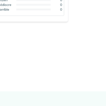
0
%
édiocre
0
0
%
orrible
0
0
%