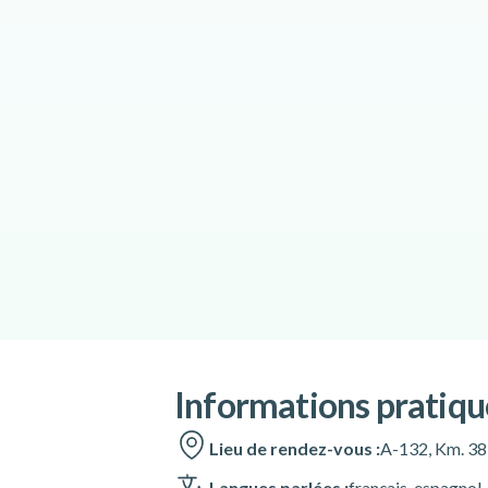
Informations pratiqu
Lieu de rendez-vous :
A-132, Km. 38
Langues parlées :
français
,
espagnol
,