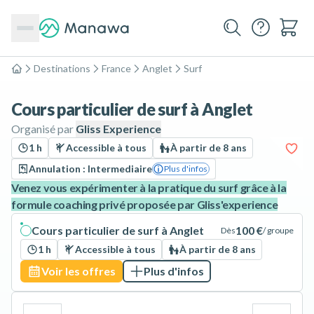
Destinations
France
Anglet
Surf
Accueil
Cours particulier de surf à Anglet
Organisé par
Gliss Experience
1 h
Accessible à tous
À partir de 8 ans
Annulation : Intermediaire
Plus d'infos
Venez vous expérimenter à la pratique du surf grâce à la
formule coaching privé proposée par Gliss'experience
Cours particulier de surf à Anglet
100 €
Dès
/ groupe
1 h
Accessible à tous
À partir de 8 ans
Voir les offres
Plus d'infos