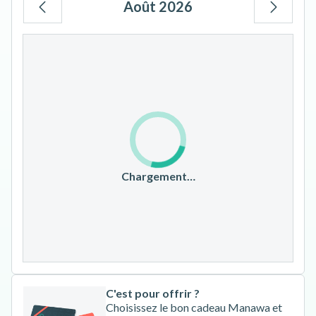
Août 2026
Lu
Ma
Me
Je
Ve
Sa
Di
1
2
3
4
5
6
7
8
9
10
11
12
13
14
15
16
17
18
19
20
21
22
23
Chargement…
24
25
26
27
28
29
30
31
C'est pour offrir ?
Choisissez le bon cadeau Manawa et