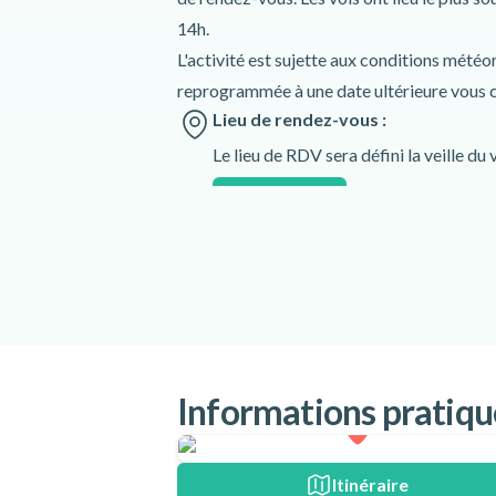
14h.
L'activité est sujette aux conditions météo
reprogrammée à une date ultérieure vous 
Lieu de rendez-vous :
Le lieu de RDV sera défini la veille du v
Itinéraire
Langues parlées :
anglais
,
français
Comprend
Matériel de parapente
Vidéo 360 HD du vol sur caméra Gopro m
micro SD
Informations pratiqu
À prévoir
Itinéraire