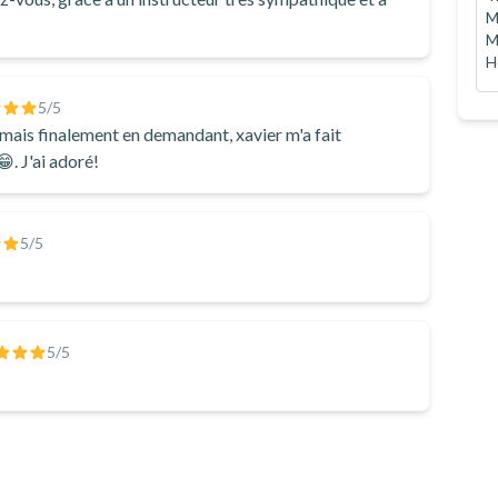
M
M
H
5
/5
, mais finalement en demandant, xavier m'a fait
. J'ai adoré!
5
/5
5
/5