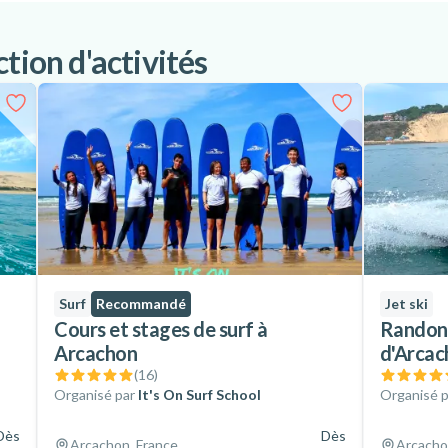
tion d'activités
Surf
Recommandé
Jet ski
Cours et stages de surf à
Randonn
Arcachon
d'Arcac
(
16
)
Organisé par
It's On Surf School
Organisé p
Dès
Dès
Arcachon, France
Arcacho