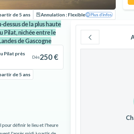
partir de 5 ans
Annulation : Flexible
Plus d'infos
dessus de la plus haute
 Pilat, nichée entre le
A
s Landes de Gascogne
Lu
Ma
Me
 Pilat près
250 €
Dès
partir de 5 ans
3
4
5
10
11
12
Ch
17
18
19
pour définir le lieu et l'heure
uvent l'après midi à partir de