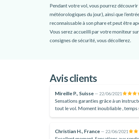
Pendant votre vol, vous pourrez découvrir 
météorologiques du jour), ainsi que l’entré
reconnaissable à son phare et peut être ape
Vous serez accueilli par votre moniteur sur 
consignes de sécurité, vous décollerez.
Le vol en parapente aura lieu en 3 étapes (
- le moment "balade" : vous volerez le long
dune du pilat et le banc d'Arguin,
- le moment "pédagogique" : vous prendrez
Avis clients
conditions aérologiques),
- le moment "sensation": votre moniteur réa
Mireille P., Suisse
—
22/06/2021
Sensations garanties grâce à un instruct
Enfin, l’atterrissage aura lieu à proximit
tout le vol. Moment inoubliable , temps
Après avoir retiré l'équipement (ou même e
parapente et le vol libre en général.
Christian H., France
—
22/06/2021
Excellent moment. Sensations aux rendez