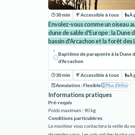
30 min
Accessible à tous
À 
Envolez-vous comme un oiseau au-
dune de sable d'Europe : la Dune du
bassin d'Arcachon et la forêt de
Baptême de parapente à la Dune du
d'Arcachon
30 min
Accessible à tous
À 
Annulation : Flexible
Plus d'infos
Informations pratiques
Pré-requis
Poids maximum : 90 kg
Conditions particulières
Le moniteur vous contactera la veille du vol 
de rendez-vous. Les vols ont lieu le plus so