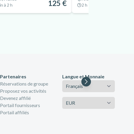
125 €
n à 2 h
2 h
Partenaires
Langue et Monnaie
Langue
Réservations de groupe
Proposez vos activités
Devenez affilié
Monnaie
Portail fournisseurs
Portail affiliés