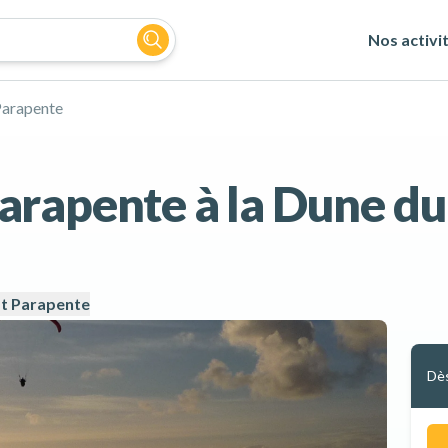
Nos activi
arapente
rapente à la Dune du 
t Parapente
Dè