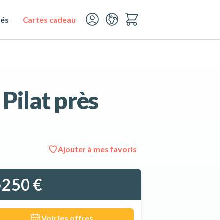
tés
Cartes cadeau
Pilat près
Ajouter à mes favoris
Voir les 5 photos
250 €
s
Voir les offres