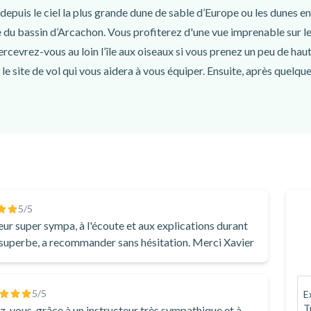
depuis le ciel la plus grande dune de sable d’Europe ou les dunes e
e du bassin d’Arcachon. Vous profiterez d'une vue imprenable sur le
rcevrez-vous au loin l’île aux oiseaux si vous prenez un peu de haut
le site de vol qui vous aidera à vous équiper. Ensuite, après quelques
adaptables en fonction des souhaits du passager) et durera une tren
 des dunes et admirerez les passes, la
 les commandes et piloterez vous-même le parapente sous l’œil att
lisera une série de mouvements pilotés (wings over, 360, rase mottes
5
/5
eur super sympa, à l'écoute et aux explications durant
é des personnes qui vous ont accompagnées.
 superbe, a recommander sans hésitation. Merci Xavier
n vol), vous pourrez poser toutes les questions que vous souhaitez 
5
/5
E
T
-vous, grâce à un instructeur très sympathique et à