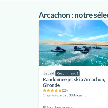
Arcachon : notre sélec
Jet ski
Recommandé
Randonnée jet ski à Arcachon,
Gironde
(
25
)
Organisé par
Jet 33 Arcachon
Arcachon, France