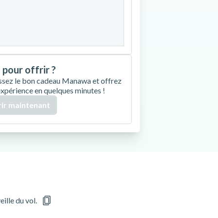
27
28
29
30
 pour offrir ?
ssez le bon cadeau Manawa et offrez
expérience en quelques minutes !
ir maintenant
eille du vol.