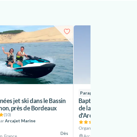
Parapente
ées jet ski dans le Bassin
Baptême en parapente
hon, près de Bordeaux
de la Dune du Pilat, pr
d'Arcachon
(
10
)
ar
Arcajet Marine
(
5
)
Organisé par
Dune Parapent
Dès
n, France
Arcachon, France