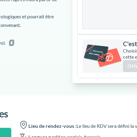
24
25
26
rologiques et pourrait être
31
convenant.
ol.
C'est
Choisi
cette 
Offr
ax remise sur une carte
es
Lieu de rendez-vous :
Le lieu de RDV sera défini la v
Langues parlées :
anglais
,
français