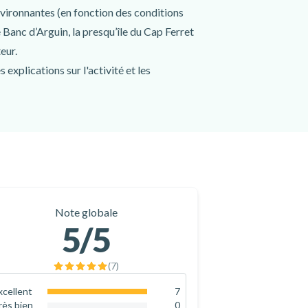
nvironnantes (en fonction des conditions
 Banc d’Arguin, la presqu’île du Cap Ferret
eur.
 explications sur l'activité et les
taine de minutes :
entif de votre moniteur (en fonction des
...) pour plus de plaisir.
Note globale
5
/5
à votre moniteur pour en savoir plus sur le
(
7
)
xcellent
7
100
%
rès bien
0