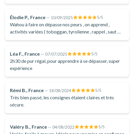
tranquillement le point de départ, le sourire aux lèvres et la
tête pleine de souvenirs.
Élodie P., France
5
/5
—
10/09/2025
Le canyoning dans le canyon de Marc est une activité
Wahou à faire on dépasse nos peurs , on apprend ,
incontournable en Ariège pour découvrir la montagne
activités variées ( toboggan, tyrolienne , rappel , saut … )
c’était parfait
autrement, mêler sport et nature, et partager un moment
inoubliable en petit comité.
Léa F., France
5
/5
—
07/07/2025
2h30 de pur régal, pour apprendre à se dépasser, super
expérience
Rémi B., France
5
/5
—
18/08/2024
Très bien passé, les consignes étaient claires et très
sécure.
Valéry B., France
5
/5
—
04/08/2022
Variée. facile à moyen. Idéale pour une mise en confiance