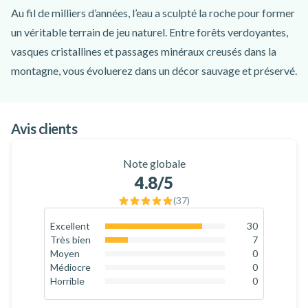
Au fil de milliers d’années, l’eau a sculpté la roche pour former
un véritable terrain de jeu naturel. Entre forêts verdoyantes,
vasques cristallines et passages minéraux creusés dans la
montagne, vous évoluerez dans un décor sauvage et préservé.
Accessible et ludique, le canyon de Marc combine tout ce qui
fait le charme de cette activité : des toboggans naturels, des
Avis clients
passages de nage, une tyrolienne, des rappels allant jusqu’à 19
mètres et des sauts pouvant atteindre 8 mètres, toujours
Note globale
optionnels. De quoi profiter de sensations adaptées à chacun,
4.8
/5
que vous soyez novice ou amateur de défis.
(
37
)
Après une courte marche d’approche de 10 minutes, votre
moniteur diplômé vous accompagne durant environ 3 heures
Excellent
30
81.1
%
Très bien
7
de descente et veille à la sécurité du groupe. Les explications
18.9
%
Moyen
0
claires, le matériel fourni et l’encadrement convivial
0
%
Médiocre
0
0
%
Horrible
0
garantissent une activité sans stress, dans une ambiance
0
%
détendue. La marche retour vous permet ensuite de retrouver