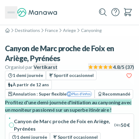
Destinations
France
Ariege
Canyoning
Accueil
Canyon de Marc proche de Foix en
Ariège, Pyrénées
Organisé par
Vertikarst
4.8
/5 (
37
)
1 demi journée
Sportif occasionnel
À partir de 12 ans
Annulation : Super flexible
Recommandé
Plus d'infos
Profitez d'une demi-journée d'initiation au canyoning avec
un moniteur passionné sur un superbe itinéraire !
Canyon de Marc proche de Foix en Ariège,
50 €
Dès
Pyrénées
1 demi journée
Sportif occasionnel