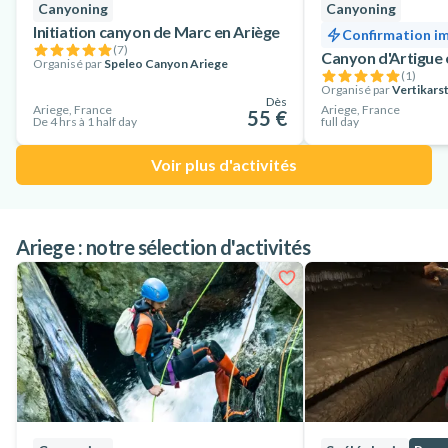
Canyoning
Canyoning
Initiation canyon de Marc en Ariège
Confirmation i
(
7
)
Canyon d'Artigue 
Organisé par
Speleo Canyon Ariege
(
1
)
Organisé par
Vertikars
Dès
Ariege, France
Ariege, France
55 €
De 4 hrs à 1 half day
full day
Voir plus d'activités
Ariege : notre sélection d'activités