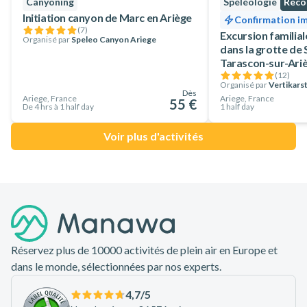
Canyoning
Spéléologie
Rec
Initiation canyon de Marc en Ariège
Confirmation i
(
7
)
Excursion familial
Organisé par
Speleo Canyon Ariege
dans la grotte de 
Tarascon-sur-Ari
(
12
)
Organisé par
Vertikars
Dès
Ariege, France
Ariege, France
55 €
De 4 hrs à 1 half day
1 half day
Voir plus d'activités
Pied de page
Réservez plus de 10000 activités de plein air en Europe et
dans le monde, sélectionnées par nos experts.
4,7
/5