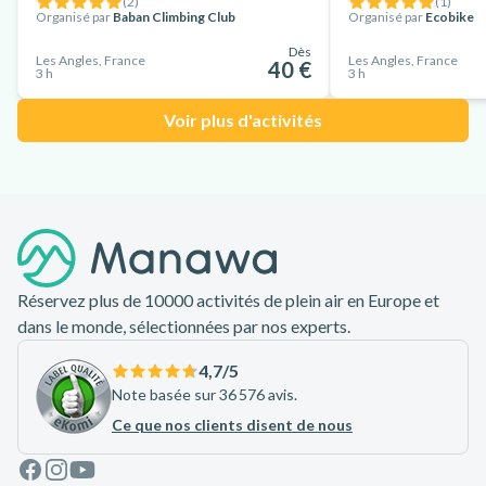
(
2
)
(
1
)
Organisé par
Baban Climbing Club
Organisé par
Ecobike
Dès
Les Angles, France
Les Angles, France
40 €
3 h
3 h
Voir plus d'activités
Pied de page
Réservez plus de 10000 activités de plein air en Europe et
dans le monde, sélectionnées par nos experts.
4,7
/5
Note basée sur 36 576 avis.
Ce que nos clients disent de nous
Facebook
Instagram
Youtube