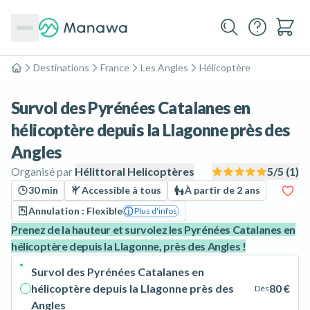
Destinations
France
Les Angles
Hélicoptère
Accueil
Survol des Pyrénées Catalanes en
hélicoptère depuis la Llagonne près des
Angles
Organisé par
Hélittoral Helicoptères
5
/5 (
1
)
30 min
Accessible à tous
À partir de 2 ans
Annulation : Flexible
Plus d'infos
Prenez de la hauteur et survolez les Pyrénées Catalanes en
hélicoptère depuis la Llagonne, près des Angles !
Survol des Pyrénées Catalanes en
hélicoptère depuis la Llagonne près des
80 €
Dès
Angles