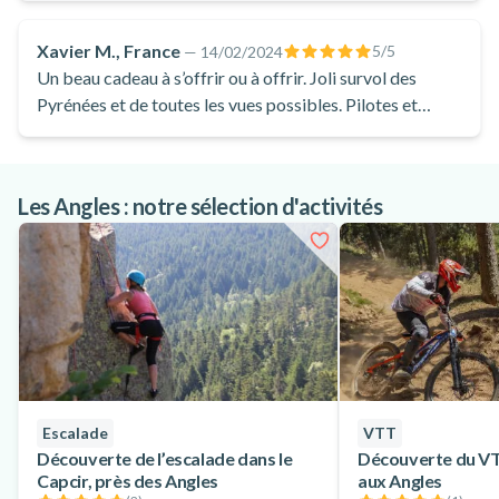
Bolquère Pyrénées 2000, La Llagonne, La Quillane…
Profitez de magnifiques points de vue et de panoramas
Xavier M., France
5
/5
—
14/02/2024
uniques lors de ce vol de 10min en hélicoptère dans les
Un beau cadeau à s’offrir ou à offrir. Joli survol des
Pyrénées Catalanes !
Pyrénées et de toutes les vues possibles. Pilotes et
équipe sur place au top de compétences et de
N’hésitez-plus, prenez de l’altitude lors d’un vol en
gentillesse. Merci !
hélicoptère de 10min depuis La Llagonne, près des Angles !
Les Angles : notre sélection d'activités
Escalade
VTT
Découverte de l’escalade dans le
Découverte du VT
Capcir, près des Angles
aux Angles