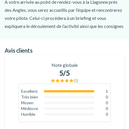
A votre arrivée au point de rendez-vous à la Llagonne près
des Angles, vous serez accueillis par l’équipe et rencontrerez
votre pilote. Celui-ci procèdera à un briefing et vous
expliquera le déroulement de l’activité ainsi que les consignes
de sécurité à respecter. Vous partirez ensuite pour un vol en
hélicoptère de 10min dans les Pyrénées Catalanes.
Avis clients
Contemplez depuis les airs le Cambre d'Aze, montagne
majestueuse et son cirque glaciaire aux parois vertigineuses !
Note globale
Depuis La Llagonne, vous profiterez de 10min dans les airs
5
/5
pour découvrir de magnifiques sites des Pyrénées Catalanes.
(
1
)
Admirez le vert des forêts, la beauté des sommets
montagneux ainsi que les stations et villages voisins depuis
Excellent
1
100
%
Très bien
0
l’hélicoptère, tout en écoutant les commentaires instructifs
0
%
Moyen
0
de votre pilote.
0
%
Médiocre
0
0
%
Horrible
0
Vous apercevrez notamment le lac des Bouillouses, les pics
0
%
Pérics, la vallée d’Angoustrine, le Mont-Louis, la station