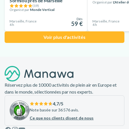
Sormiou près de Marseille
Organisé par
L'Atelier 
(
19
)
Organisé par
Monde Vertical
Dès
Marseille, France
Marseille, France
59 €
4 h
4 h
Voir plus d'activités
Pied de page
Réservez plus de 10000 activités de plein air en Europe et
dans le monde, sélectionnées par nos experts.
4,7
/5
Note basée sur 36 576 avis.
Ce que nos clients disent de nous
Facebook
Instagram
Youtube