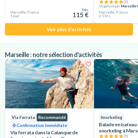
(
3
)
Organisé par
Marseille
Dès
Marseille, France
Marseille, France
115 €
1 jour
2.5 hrs
Voir plus d'activités
Marseille : notre sélection d'activités
Via Ferrata
Recommandé
Snorkeling
Balade en bateau 
Confirmation immédiate
snorkeling à Marse
Via ferrata dans la Calanque de
(
9
)