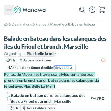
Destinations
France
Marseille
Balade en bateau
Accueil
Balade en bateau dans les calanques des
îles du Frioul et brunch, Marseille
Organisé par
Plus belle la mer
3 h
Accessible à tous
Annulation : Super flexible
Plus d'infos
Partez du Mucem et traversez la Méditerranée pour
prendre un brunch sur un bateau dans les calanques du
Frioul avec Plus Belle La Mer !
Balade en bateau dans les calanques des
79 €
Dès
îles du Frioul et brunch, Marseille
3 h
Accessible à tous