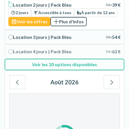
Location 2 jours | Pack Bleu
39 €
Dès
2 jours
Accessible à tous
À partir de 12 ans
Voir les offres
Plus d'infos
Location 3 jours | Pack Bleu
54 €
Dès
Location 4 jours | Pack Bleu
62 €
Dès
Voir les 20 options disponibles
Août 2026
Lu
Ma
Me
Je
Ve
Sa
Di
1
2
3
4
5
6
7
8
9