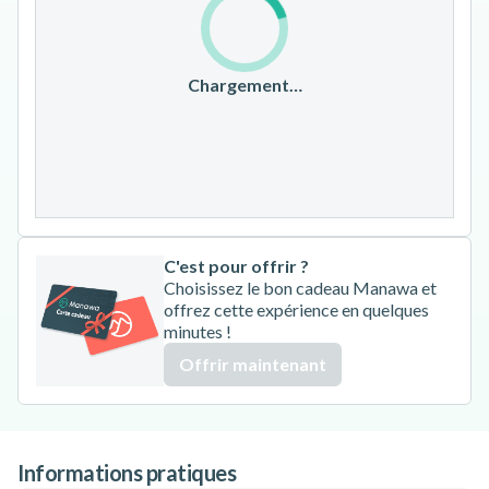
10
11
12
13
14
15
16
17
18
19
20
21
22
23
Chargement…
24
25
26
27
28
29
30
31
C'est pour offrir ?
Choisissez le bon cadeau Manawa et
offrez cette expérience en quelques
minutes !
Offrir maintenant
Informations pratiques