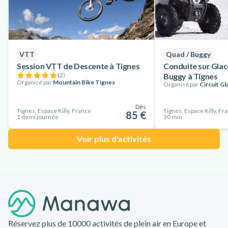
VTT
Quad / Buggy
Session VTT de Descente à Tignes
Conduite sur Glac
(
2
)
Buggy à Tignes
Organisé par
Mountain Bike Tignes
Organisé par
Circuit Gl
Dès
Tignes, Espace Killy, France
Tignes, Espace Killy, Fr
85 €
1 demi journée
30 min
Voir plus d'activités
Pied de page
Réservez plus de 10000 activités de plein air en Europe et