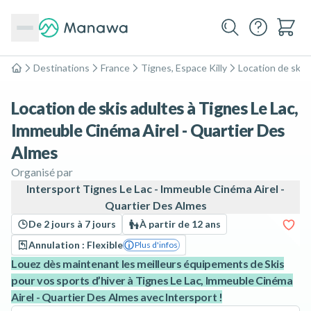
Destinations
France
Tignes, Espace Killy
Location de skis
Accueil
Location de skis adultes à Tignes Le Lac,
Immeuble Cinéma Airel - Quartier Des
Almes
Organisé par
Intersport Tignes Le Lac - Immeuble Cinéma Airel -
Quartier Des Almes
De 2 jours à 7 jours
À partir de 12 ans
Annulation : Flexible
Plus d'infos
Louez dès maintenant les meilleurs équipements de Skis
pour vos sports d’hiver à Tignes Le Lac, Immeuble Cinéma
Airel - Quartier Des Almes avec Intersport !