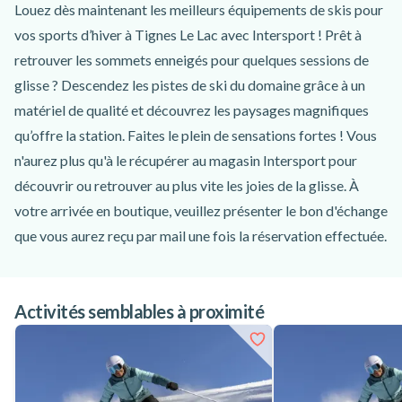
Louez dès maintenant les meilleurs équipements de skis pour
vos sports d’hiver à Tignes Le Lac avec Intersport ! Prêt à
retrouver les sommets enneigés pour quelques sessions de
glisse ? Descendez les pistes de ski du domaine grâce à un
matériel de qualité et découvrez les paysages magnifiques
qu’offre la station. Faites le plein de sensations fortes ! Vous
n'aurez plus qu'à le récupérer au magasin Intersport pour
découvrir ou retrouver au plus vite les joies de la glisse. À
votre arrivée en boutique, veuillez présenter le bon d'échange
que vous aurez reçu par mail une fois la réservation effectuée.
Votre pointure sera demandée à ce moment-là. Profitez
pleinement durant toutes vos vacances avec la possibilité de
Activités semblables à proximité
louer vos équipements de 2 à 7 jours. De plus, louez votre
matériel en fonction de votre niveau, du skieur débutant au
très expérimenté, grâce aux nombreux packs proposés par
Intersport. Réservez dès aujourd’hui tout le matériel de ski