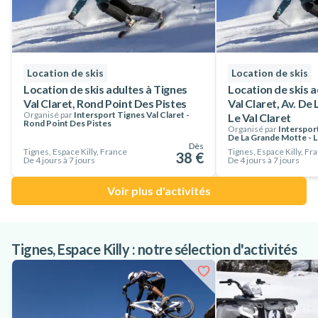
dont vous avez besoin avec Intersport !
Location de skis
Location de skis
Location de skis adultes à Tignes
Location de skis a
Val Claret, Rond Point Des Pistes
Val Claret, Av. De
Organisé par
Intersport Tignes Val Claret -
Le Val Claret
Rond Point Des Pistes
Organisé par
Intersport
De La Grande Motte - L
Dès
Tignes, Espace Killy, France
Tignes, Espace Killy, Fr
38 €
De 4 jours à 7 jours
De 4 jours à 7 jours
Voir plus d'activités
Tignes, Espace Killy : notre sélection d'activités