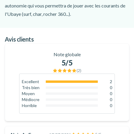
autonomie qui vous permettra de jouer avec les courants de
l'Ubaye (surf, char, rocher 360...).
Equipé de palmes, d'une combinaison renforcée et d'un
flotteur en mousse, vous descendrez la rivière sur un parcours
Avis clients
adapté à votre niveau et à votre confiance !
Note globale
5
/5
(
2
)
Excellent
2
100
%
Très bien
0
0
%
Moyen
0
0
%
Médiocre
0
0
%
Horrible
0
0
%