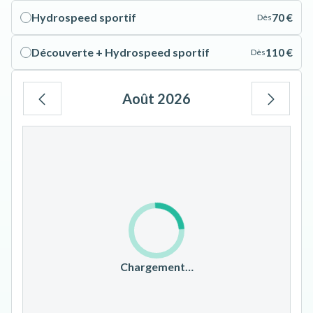
Hydrospeed sportif
70 €
Dès
Découverte + Hydrospeed sportif
110 €
Dès
Août 2026
Lu
Ma
Me
Je
Ve
Sa
Di
1
2
3
4
5
6
7
8
9
10
11
12
13
14
15
16
17
18
19
20
21
22
23
Chargement…
24
25
26
27
28
29
30