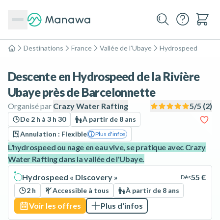
Destinations
France
Vallée de l'Ubaye
Hydrospeed
Accueil
Descente en Hydrospeed de la Rivière
Ubaye près de Barcelonnette
Organisé par
Crazy Water Rafting
5
/5 (
2
)
De 2 h à 3 h 30
À partir de 8 ans
Annulation : Flexible
Plus d'infos
L'hydrospeed ou nage en eau vive, se pratique avec Crazy
Water Rafting dans la vallée de l'Ubaye.
Hydrospeed « Discovery »
55 €
Dès
2 h
Accessible à tous
À partir de 8 ans
Voir les offres
Plus d'infos