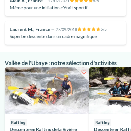
Alain A., France
5
/5
—
17/07/2021
Même pour une initiation c'était sportif
Laurent M., France
5
/5
—
27/09/2018
Superbe descente dans un cadre magnifique
Vallée de l'Ubaye : notre sélection d'activités
Rafting
Rafting
Descente en Rafting de la Rivière
Descente en Rafti