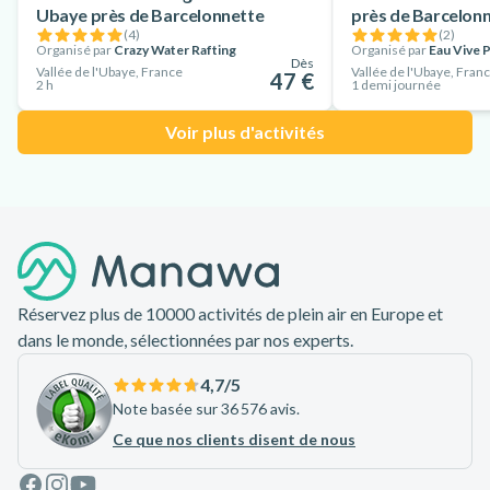
Ubaye près de Barcelonnette
près de Barcelon
(
4
)
(
2
)
Organisé par
Crazy Water Rafting
Organisé par
Eau Vive 
Dès
Vallée de l'Ubaye, France
Vallée de l'Ubaye, Fran
47 €
2 h
1 demi journée
Voir plus d'activités
Pied de page
Réservez plus de 10000 activités de plein air en Europe et
dans le monde, sélectionnées par nos experts.
4,7
/5
Note basée sur 36 576 avis.
Ce que nos clients disent de nous
Facebook
Instagram
Youtube