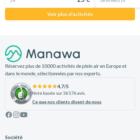
2 h
De 45 min à 1 h
Voir plus d'activités
Pied de page
Réservez plus de 10000 activités de plein air en Europe et
dans le monde, sélectionnées par nos experts.
4,7
/5
Note basée sur 36 576 avis.
Ce que nos clients disent de nous
Facebook
Instagram
Youtube
Société