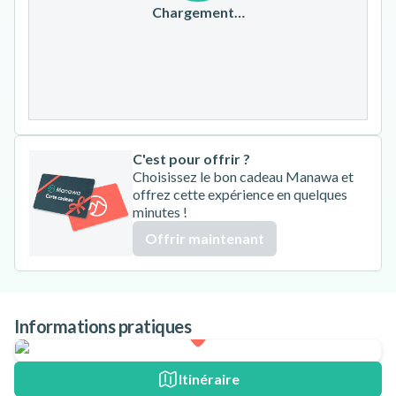
17
18
19
20
21
22
23
Chargement…
24
25
26
27
28
29
30
31
C'est pour offrir ?
Choisissez le bon cadeau Manawa et
offrez cette expérience en quelques
minutes !
Offrir maintenant
Informations pratiques
Itinéraire