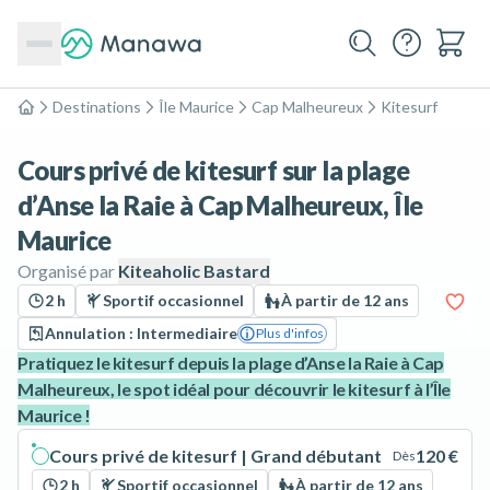
Destinations
Île Maurice
Cap Malheureux
Kitesurf
Accueil
Cours privé de kitesurf sur la plage
d’Anse la Raie à Cap Malheureux, Île
Maurice
Organisé par
Kiteaholic Bastard
2 h
Sportif occasionnel
À partir de 12 ans
Annulation : Intermediaire
Plus d'infos
Pratiquez le kitesurf depuis la plage d’Anse la Raie à Cap
Malheureux, le spot idéal pour découvrir le kitesurf à l’Île
Maurice !
Cours privé de kitesurf | Grand débutant
120 €
Dès
2 h
Sportif occasionnel
À partir de 12 ans