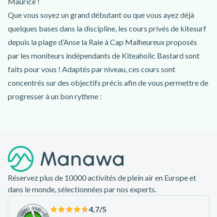
Maurice !
Que vous soyez un grand débutant ou que vous ayez déjà
quelques bases dans la discipline, les cours privés de kitesurf
depuis la plage d’Anse la Raie à Cap Malheureux proposés
par les moniteurs indépendants de Kiteaholic Bastard sont
faits pour vous ! Adaptés par niveau, ces cours sont
concentrés sur des objectifs précis afin de vous permettre de
progresser à un bon rythme :
- le cours de niveau grand débutant se déroule
principalement sur la plage avec la découverte du matériel et
Pied de page
des bases du kitesurf, puis sur l’eau pour une petite session de
découverte du pilotage de l’aile ;
- le cours de niveau débutant / intermédiaire se concentre sur
Réservez plus de 10000 activités de plein air en Europe et
l’amélioration de votre pilotage de l’aile pour vous permettre
dans le monde, sélectionnées par nos experts.
de générer plus de puissance avec le cerf-volant de traction ;
- le cours de niveau intermédiaire vous apprend à coordonner
4,7
/5