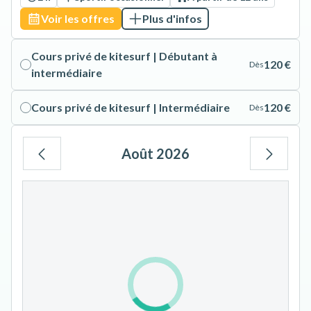
Voir les offres
Plus d'infos
Cours privé de kitesurf | Débutant à
120 €
Dès
intermédiaire
Cours privé de kitesurf | Intermédiaire
120 €
Dès
Août 2026
Lu
Ma
Me
Je
Ve
Sa
Di
1
2
3
4
5
6
7
8
9
10
11
12
13
14
15
16