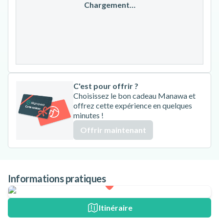
17
18
19
20
21
22
23
Chargement…
24
25
26
27
28
29
30
31
C'est pour offrir ?
Choisissez le bon cadeau Manawa et
offrez cette expérience en quelques
minutes !
Offrir maintenant
Informations pratiques
Itinéraire