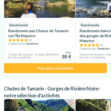
Randonnée
Randonnée
Randonnée aux Chutes de Tamarin
Randonnée dans le
sur l'Île Maurice
des gorges de Riviè
(
5
)
Maurice
Organisé par
Yanature
(
3
)
Organisé par
Yanature
Dès
Chutes de Tamarin - Gorges de Rivière Noire, Île Maurice
38 €
De 3 hrs à full day
De 3 hrs à 1 half day
Voir plus d'activités
Chutes de Tamarin - Gorges de Rivière Noire :
notre sélection d'activités