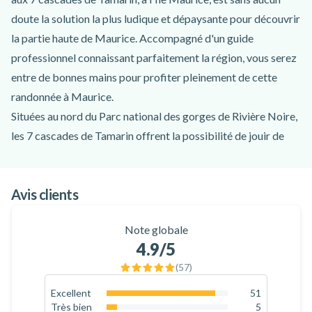
doute la solution la plus ludique et dépaysante pour découvrir
la partie haute de Maurice. Accompagné d'un guide
professionnel connaissant parfaitement la région, vous serez
entre de bonnes mains pour profiter pleinement de cette
randonnée à Maurice.
Situées au nord du Parc national des gorges de Rivière Noire,
les 7 cascades de Tamarin offrent la possibilité de jouir de
paysages somptueux, tout en découvrant une faune et une
flore endémique à l'Île Maurice ! Le sentier de randonnée
Avis clients
étant parsemé de cascades, vous pourrez non seulement
admirer ces joyaux naturels mais aussi en profiter pour vous y
Note globale
baigner.
4.9
/5
Pendant toute la randonnée des 7 cascades de Tamarin, votre
(
57
)
guide vous accompagnera afin de vous raconter de
nombreuses anecdotes sur ce site naturel exceptionnel, sa
Excellent
51
89.5
%
Très bien
5
faune et sa flore. Il sera aussi présent pour garantir votre