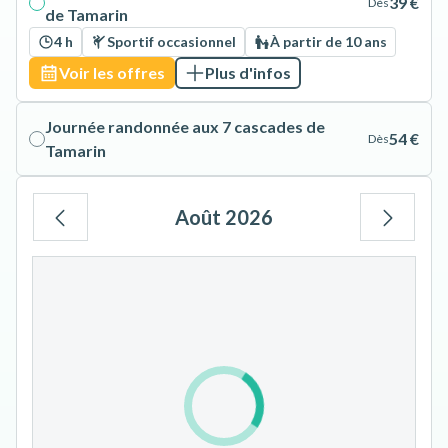
39 €
Dès
de Tamarin
4 h
Sportif occasionnel
À partir de 10 ans
Voir les offres
Plus d'infos
Journée randonnée aux 7 cascades de
54 €
Dès
Tamarin
Août 2026
Lu
Ma
Me
Je
Ve
Sa
Di
1
2
3
4
5
6
7
8
9
10
11
12
13
14
15
16