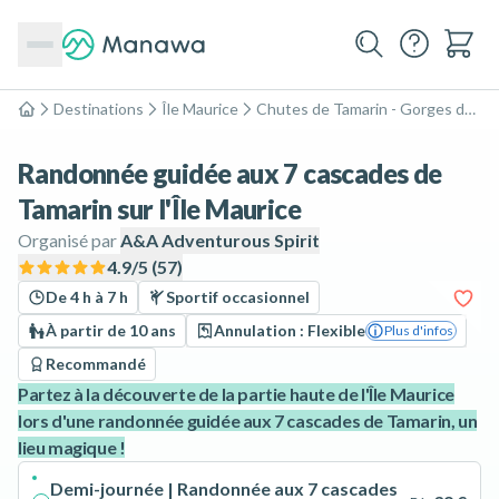
Destinations
Île Maurice
Chutes de Tamarin - Gorges de Rivière Noire
Accueil
Randonnée guidée aux 7 cascades de
Tamarin sur l'Île Maurice
Organisé par
A&A Adventurous Spirit
4.9
/5 (
57
)
De 4 h à 7 h
Sportif occasionnel
À partir de 10 ans
Annulation : Flexible
Plus d'infos
Recommandé
Partez à la découverte de la partie haute de l'Île Maurice
lors d'une randonnée guidée aux 7 cascades de Tamarin, un
lieu magique !
Demi-journée | Randonnée aux 7 cascades