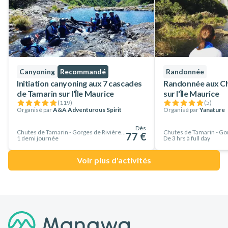
Canyoning
Recommandé
Randonnée
Initiation canyoning aux 7 cascades
Randonnée aux Ch
de Tamarin sur l'Île Maurice
sur l'Île Maurice
(
119
)
(
5
)
Organisé par
A&A Adventurous Spirit
Organisé par
Yanature
Dès
Chutes de Tamarin - Gorges de Rivière Noire, Île Maurice
77 €
1 demi journée
De 3 hrs à full day
Voir plus d'activités
Pied de page