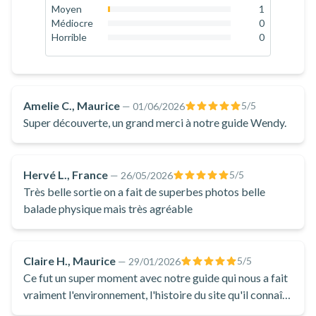
8.8
%
Moyen
1
sécurité et faire en sorte que vous passiez un superbe
1.8
%
Médiocre
0
0
%
Horrible
0
moment sur les sentiers de randonnée de l'île Maurice, quel
0
%
que soit votre niveau.
Participez à la randonnée des 7 cascades de Tamarin et
découvrez des vues à couper le souffle sur le Parc national
Amelie C., Maurice
5
/5
—
01/06/2026
des gorges de Rivière Noire ! Seul, entre amis ou en famille,
Super découverte, un grand merci à notre guide Wendy.
explorez de manière ludique et sportive un des sites
incontournables de l'Île Maurice !
Hervé L., France
5
/5
—
26/05/2026
Très belle sortie on a fait de superbes photos belle
balade physique mais très agréable
Claire H., Maurice
5
/5
—
29/01/2026
Ce fut un super moment avec notre guide qui nous a fait
vraiment l'environnement, l'histoire du site qu'il connaît
depuis son enfance. La baignade fut un moment de pur