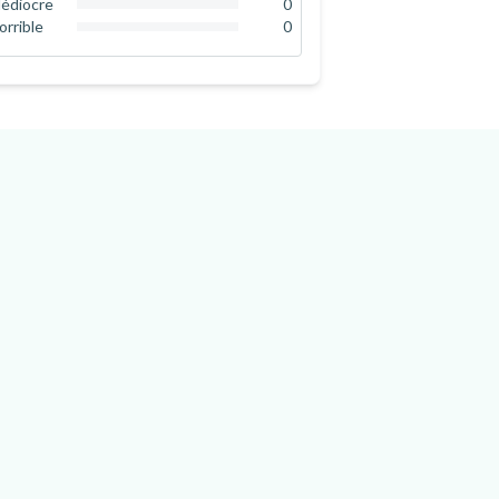
édiocre
0
0
%
orrible
0
0
%