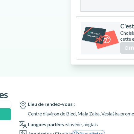
31
C'est
Choisi
cette 
Offr
es
Lieu de rendez-vous :
Centre d'aviron de Bled, Mala Zaka, Veslaška prome
Langues parlées :
slovène
,
anglais
Annulation : Flexible
Plus d'infos