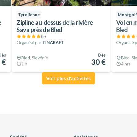
Tyrolienne
Montgolf
e
Zipline au-dessus de la rivière
Vol en 
Sava près de Bled
Bled
(
5
)
Organisé par
TINARAFT
Organisé p
Dès
Dès
Bled, Slovénie
Bled, Sl
 €
30 €
1 h
4 hrs
Voir plus d'activités
Société
Assistance