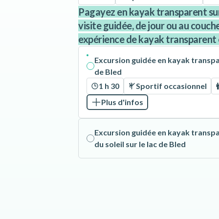
Pagayez en kayak transparent sur 
visite guidée, de jour ou au coucher
expérience de kayak transparent 
Excursion guidée en kayak transpar
de Bled
1 h 30
Sportif occasionnel
Plus d'infos
Excursion guidée en kayak transp
du soleil sur le lac de Bled