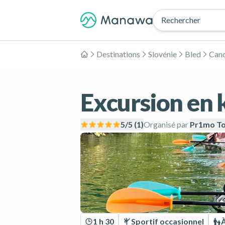
Rechercher
Destinations
Slovénie
Bled
Can
Accueil
Excursion en k
5
/5 (
1
)
Organisé par
Pr1mo To
1 h 30
Sportif occasionnel
À