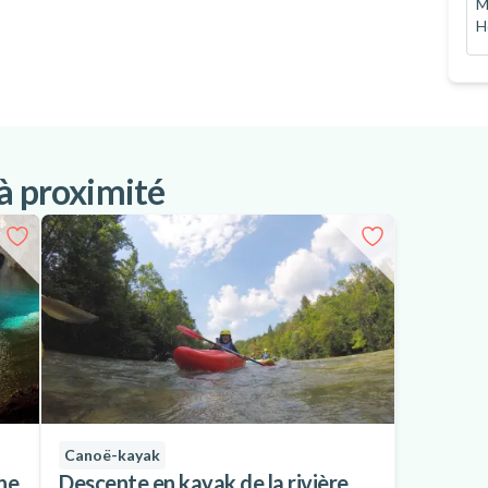
M
H
 à proximité
Canoë-kayak
ne
Descente en kayak de la rivière