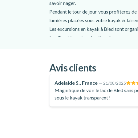
savoir nager.
Pendant le tour de jour, vous profiterez de
lumières placées sous votre kayak éclairent
Les excursions en kayak à Bled sont organi
familles à la recherche d'une façon amusant
Avis clients
Adelaide S., France
—
21/08/2025
Magnifique de voir le lac de Bled sans pe
sous le kayak transparent !