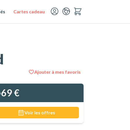
tés
Cartes cadeau
d
Ajouter à mes favoris
Voir les 13 photos
69 €
s
Voir les offres