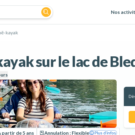
Nos activi
oë-kayak
ayak sur le lac de Ble
urs
Dè
 partir de 5 ans
Annulation : Flexible
Plus d'infos