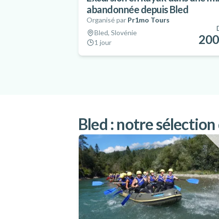
abandonnée depuis Bled
Organisé par
Pr1mo Tours
Bled, Slovénie
200
1 jour
Bled : notre sélection 