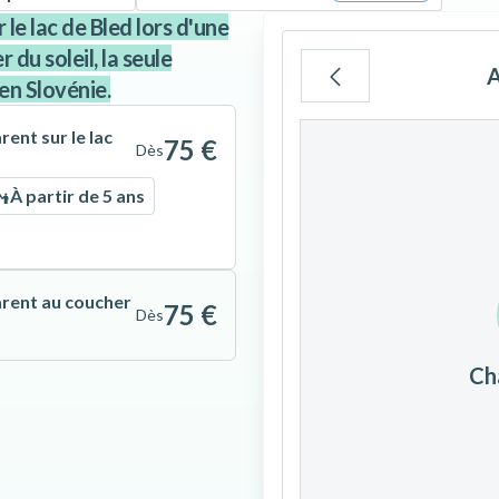
le lac de Bled lors d'une
 du soleil, la seule
A
en Slovénie.
Lu
Ma
Me
ent sur le lac
75 €
Dès
À partir de 5 ans
3
4
5
arent au coucher
75 €
Dès
10
11
12
Ch
17
18
19
24
25
26