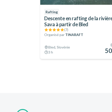
Rafting
Descente en rafting de la rivièr
Sava à partir de Bled
(
7
)
Organisé par
TINARAFT
Bled, Slovénie
50
3 h
Pied de page