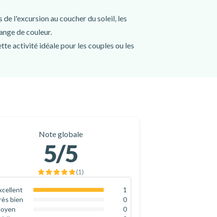
de l'excursion au coucher du soleil, les
hange de couleur.
te activité idéale pour les couples ou les
Note globale
5
/5
(
1
)
xcellent
1
100
%
rès bien
0
0
%
oyen
0
0
%