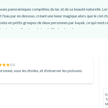
 vues panoramiques complètes du lac et de sa beauté naturelle. Lors 
 l'eau par en dessous, créant une lueur magique alors que le ciel c
sées en petits groupes de deux personnes par kayak, ce qui rend cet
e et unique d'explorer le lac de Bled en kayak.
5
/5
rsonne, sous les étoiles, et d’observer les poissons
E
T
M