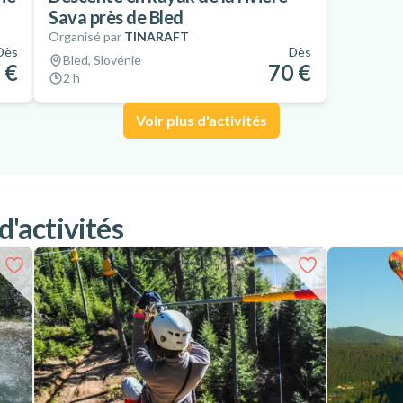
Sava près de Bled
Organisé par
TINARAFT
Dès
Dès
Bled, Slovénie
 €
70 €
2 h
Voir plus d'activités
d'activités