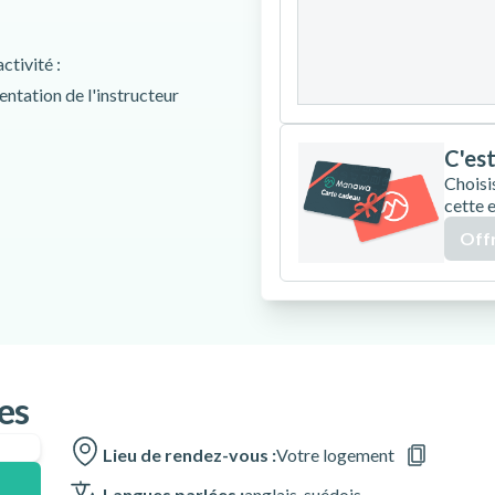
24
25
26
ctivité :
31
entation de l'instructeur
C'est
Choisi
cette 
la Laponie suédoise
Offr
t de ses forêts adjacentes
cieux sandwich
es
ivité
Lieu de rendez-vous :
Votre logement
 copie physique de leur permis
Langues parlées :
anglais
,
suédois