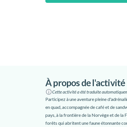
de conduire pour les voitures ou les motos.
Tous les mineurs doivent être accompagnés
Conditions particulières
Un minimum de 2 participants est nécessai
activité.
Veuillez noter que la durée et l'itinéraire d
conditions météorologiques.
Cette activité est déconseillée aux person
Votre instructeur vous propose un service 
retour depuis votre lieu d'hébergement. Veu
À propos de l'activité
confirmation de votre réservation pour con
Cette activité a été traduite automatiquem
de prise en charge.
Participez à une aventure pleine d'adrénali
Lieu de rendez-vous :
Votre logeme
en quad, accompagnée de café et de sandwich
Itinéraire
pays, à la frontière de la Norvège et de la 
forêts qui abritent une faune étonnante comm
Langues parlées :
anglais
,
suédois