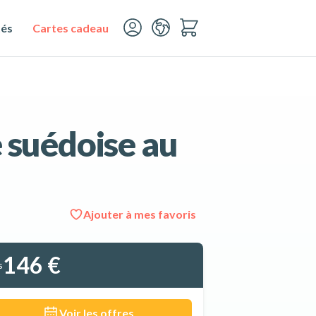
tés
Cartes cadeau
e suédoise au
Ajouter à mes favoris
Voir les 7 photos
146 €
s
Voir les offres