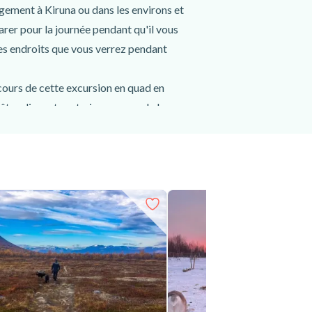
rgement à Kiruna ou dans les environs et
arer pour la journée pendant qu'il vous
des endroits que vous verrez pendant
cours de cette excursion en quad en
ts adjacentes et, si vous avez de la
dois des tipis, vous ferez une halte
e reprendre des forces et de vous
(pour les voitures ou les motos), dont
res de sport, de la crème solaire et tout
ncroyables avec votre instructeur, à la
es naturels et la faune du nord de la Suède,
 avec café et sandwichs au coin du feu en