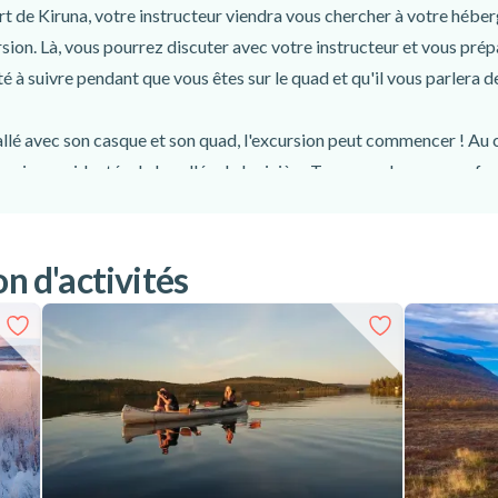
rt de Kiruna, votre instructeur viendra vous chercher à votre hébe
sion. Là, vous pourrez discuter avec votre instructeur et vous prép
 à suivre pendant que vous êtes sur le quad et qu'il vous parlera 
d'hébergement
tallé avec son casque et son quad, l'excursion peut commencer ! Au 
ins accidentés de la vallée de la rivière Torne, explorerez ses forê
 Lorsque vous atteindrez un Kåta ou un Lavvu, nom traditionnel sué
oire du café ou du thé chaud et manger un délicieux sandwich afin d
on d'activités
xcursion en quad au départ de Kiruna est votre permis de conduire 
 quad, des vêtements confortables adaptés à la météo, des chaussu
ents, eau, collations supplémentaires, etc.) pour passer 3 heures i
se.
t pleine d'adrénaline qui vous fera découvrir les incroyables paysag
de repère principal. Réservez dès aujourd'hui votre circuit en quad
és aux conditions