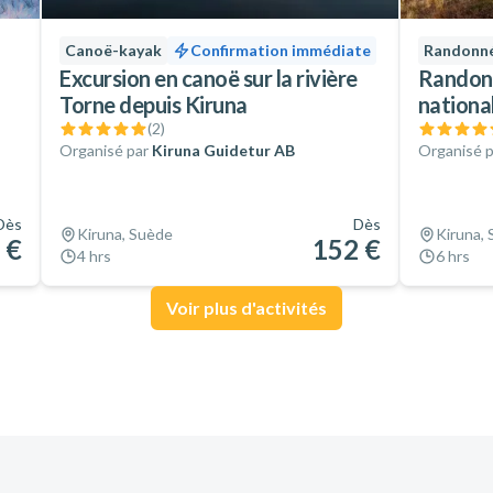
Canoë-kayak
Confirmation immédiate
Randonn
Excursion en canoë sur la rivière
Randonn
Torne depuis Kiruna
nationa
(
2
)
Organisé par
Kiruna Guidetur AB
Organisé p
Dès
Dès
Kiruna, Suède
Kiruna,
 €
152 €
4 hrs
6 hrs
Voir plus d'activités