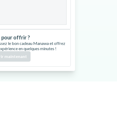
27
28
29
30
 pour offrir ?
ssez le bon cadeau Manawa et offrez
expérience en quelques minutes !
ir maintenant