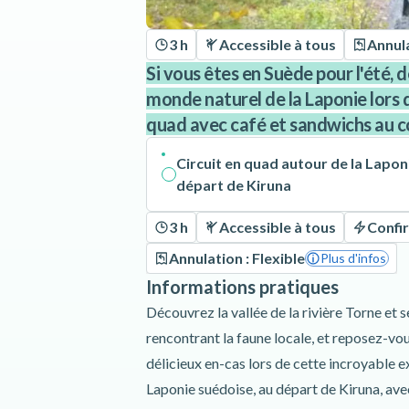
3 h
Accessible à tous
Annula
Si vous êtes en Suède pour l'été, 
monde naturel de la Laponie lors 
quad avec café et sandwichs au co
Circuit en quad autour de la Lapon
départ de Kiruna
3 h
Accessible à tous
Confi
Annulation : Flexible
Plus d'infos
Informations pratiques
Découvrez la vallée de la rivière Torne et 
rencontrant la faune locale, et reposez-vo
délicieux en-cas lors de cette incroyable 
Laponie suédoise, au départ de Kiruna, ave