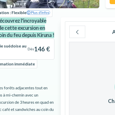
tion : Flexible
Plus d'infos
découvrez l'incroyable
de cette excursion en
A
in du feu depuis Kiruna !
Lu
Ma
Me
ie suédoise au
146 €
Dès
rmation immédiate
3
4
5
ses forêts adjacentes tout en
10
11
12
us à mi-chemin avec un
Ch
excursion de 3 heures en quad en
17
18
19
c café et sandwiches au coin du