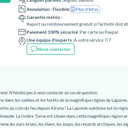
Annulation : Flexible
Plus d'infos
 d'un adulte.
Garantie météo :
Report ou remboursement gratuit si l'activité doit ê
re pour organiser cette
Paiement 100% sécurisé :
Par carte ou Paypal
Une équipe d'experts :
À votre service 7/7
e l'activité dépendent des
Nous contacter
nes enceintes ou handicapées.
gratuit de prise en charge et de
illez le contacter après la
venir d'une heure et d'un lieu
ent. N'hésitez pas à nous contacter en cas de question.
ne dans les vallées et les forêts de la magnifique région de Laponie
nt
s au coin du feu depuis Kiruna ! La Laponie suédoise est la région 
Finlande. La rivière Torne est située dans cette magnifique région a
e les ours bruns, les élans, les loups, les renards arctiques, les aig