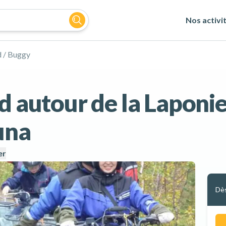
Nos activi
 / Buggy
d autour de la Laponi
una
er
Dè