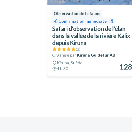
météorologiques)
Lunettes de soleil
Observation de la faune
Crème solaire
Confirmation immédiate
Chaussures de sport
Safari d'observation de l'élan
dans la vallée de la rivière Kalix
depuis Kiruna
(
3
)
Organisé par
Kiruna Guidetur AB
Kiruna, Suède
128
4 h 30
Pied de page