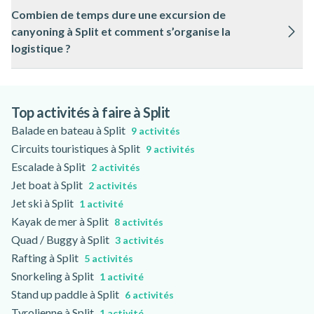
Le canyoning à Split peut être reporté ou adapté si les
Combien de temps dure une excursion de
conditions météorologiques ne permettent pas une pratique
canyoning à Split et comment s’organise la
sécurisée, pour garantir la sécurité de tous les participants.
logistique ?
Une sortie canyoning à Split dure en moyenne entre 3 et 5
heures, incluant l’équipement, le briefing et le retour, avec un
point de rendez-vous précisé lors de la réservation.
Top activités à faire à Split
Balade en bateau à Split
9 activités
Circuits touristiques à Split
9 activités
Escalade à Split
2 activités
Jet boat à Split
2 activités
Jet ski à Split
1 activité
Kayak de mer à Split
8 activités
Quad / Buggy à Split
3 activités
Rafting à Split
5 activités
Snorkeling à Split
1 activité
Stand up paddle à Split
6 activités
Tyrolienne à Split
1 activité