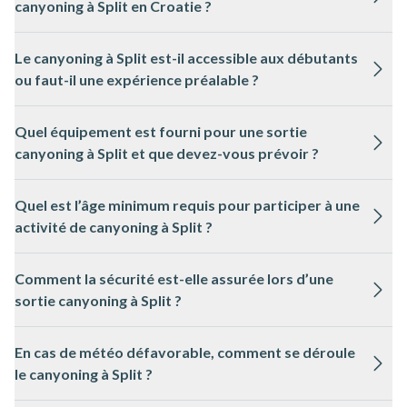
canyoning à Split en Croatie ?
La saison idéale pour le canyoning à Split s’étend de mai à
Le canyoning à Split est-il accessible aux débutants
septembre, lorsque les températures sont agréables et que le
ou faut-il une expérience préalable ?
niveau de l’eau est optimal pour l’activité.
Le canyoning à Split convient généralement aux débutants en
Quel équipement est fourni pour une sortie
bonne condition physique, car les parcours sont adaptés et
canyoning à Split et que devez-vous prévoir ?
encadrés par des guides expérimentés.
Pour le canyoning à Split, le matériel technique comme la
Quel est l’âge minimum requis pour participer à une
combinaison, le casque et le harnais est fourni, mais il est
activité de canyoning à Split ?
recommandé d’apporter un maillot de bain et des chaussures
adaptées à l’eau.
L’âge minimum pour le canyoning à Split varie selon le
Comment la sécurité est-elle assurée lors d’une
parcours, mais il est souvent fixé à 10 ans, sous réserve que
sortie canyoning à Split ?
l’enfant sache nager et soit accompagné d’un adulte.
Les sorties canyoning à Split sont encadrées par des
En cas de météo défavorable, comment se déroule
professionnels locaux qualifiés, qui veillent au respect des
le canyoning à Split ?
consignes de sécurité et adaptent le parcours aux conditions
du jour.