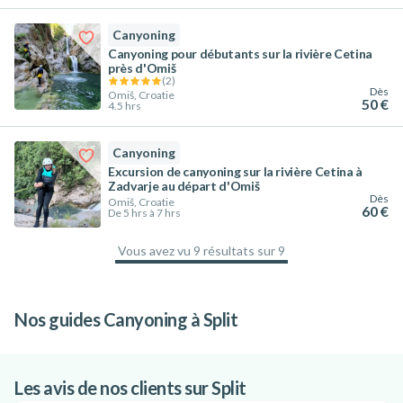
Canyoning
Canyoning pour débutants sur la rivière Cetina
près d'Omiš
(
2
)
Dès
Omiš, Croatie
50 €
4.5 hrs
Canyoning
Excursion de canyoning sur la rivière Cetina à
Zadvarje au départ d'Omiš
Dès
Omiš, Croatie
60 €
De 5 hrs à 7 hrs
Vous avez vu 9 résultats sur 9
100
%
Nos guides Canyoning à Split
Meilleures activités à faire à Split pour
Le top des activités outdoor à pratiquer
explorer la nature
en Croatie
Les avis de nos clients sur Split