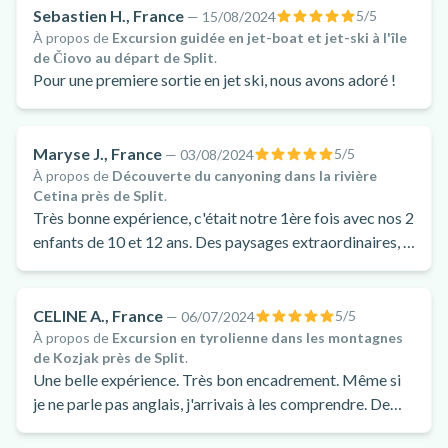
Sebastien H., France
5
/5
—
15/08/2024
À propos de
Excursion guidée en jet-boat et jet-ski à l'île
de Čiovo au départ de Split
.
Pour une premiere sortie en jet ski, nous avons adoré !
Maryse J., France
5
/5
—
03/08/2024
À propos de
Découverte du canyoning dans la rivière
Cetina près de Split
.
Très bonne expérience, c'était notre 1ère fois avec nos 2
enfants de 10 et 12 ans. Des paysages extraordinaires, la
pureté de l'eau. Les guides très bienveillants, et nous
aident beaucoup. Très bon rythme.
CELINE A., France
5
/5
—
06/07/2024
À propos de
Excursion en tyrolienne dans les montagnes
de Kozjak près de Split
.
Une belle expérience. Très bon encadrement. Même si
je ne parle pas anglais, j'arrivais à les comprendre. De
belles sensations, une vue magnifique