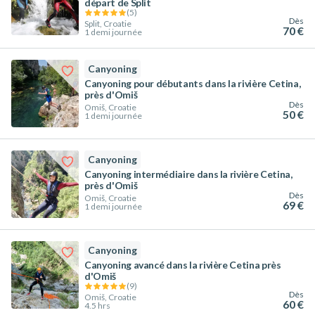
départ de Split
(
5
)
Dès
Split, Croatie
70 €
1 demi journée
Canyoning
Canyoning pour débutants dans la rivière Cetina,
près d'Omiš
Dès
Omiš, Croatie
50 €
1 demi journée
Canyoning
Canyoning intermédiaire dans la rivière Cetina,
près d'Omiš
Dès
Omiš, Croatie
69 €
1 demi journée
Canyoning
Canyoning avancé dans la rivière Cetina près
d'Omiš
(
9
)
Dès
Omiš, Croatie
60 €
4.5 hrs