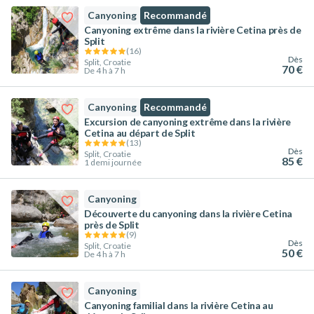
Canyoning
Recommandé
Canyoning extrême dans la rivière Cetina près de
Split
(
16
)
Dès
Split, Croatie
70 €
De 4 h à 7 h
Canyoning
Recommandé
Excursion de canyoning extrême dans la rivière
Cetina au départ de Split
(
13
)
Dès
Split, Croatie
85 €
1 demi journée
Canyoning
Découverte du canyoning dans la rivière Cetina
près de Split
(
9
)
Dès
Split, Croatie
50 €
De 4 h à 7 h
Canyoning
Canyoning familial dans la rivière Cetina au