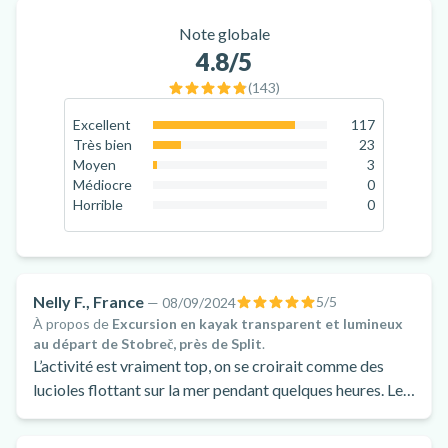
Note globale
4.8
/5
(
143
)
Excellent
117
81.8
%
Très bien
23
16.1
%
Moyen
3
2.1
%
Médiocre
0
0
%
Horrible
0
0
%
Nelly F., France
5
/5
—
08/09/2024
À propos de
Excursion en kayak transparent et lumineux
au départ de Stobreč, près de Split
.
L’activité est vraiment top, on se croirait comme des
lucioles flottant sur la mer pendant quelques heures. Le
moment est calme et agréable je recommande les yeux
fermés