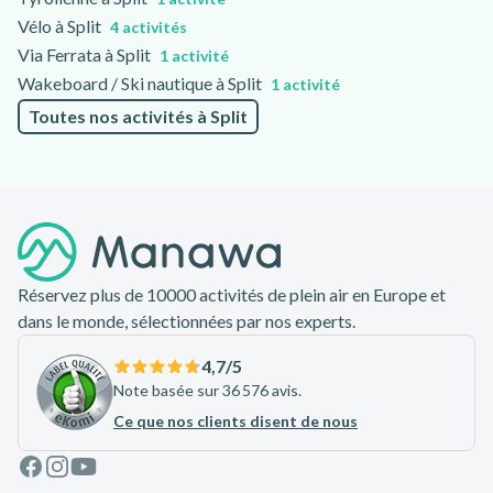
Vélo à Split
4 activités
Via Ferrata à Split
1 activité
Wakeboard / Ski nautique à Split
1 activité
Toutes nos activités à Split
Pied de page
Réservez plus de 10000 activités de plein air en Europe et
dans le monde, sélectionnées par nos experts.
4,7
/5
Note basée sur 36 576 avis.
Ce que nos clients disent de nous
Facebook
Instagram
Youtube