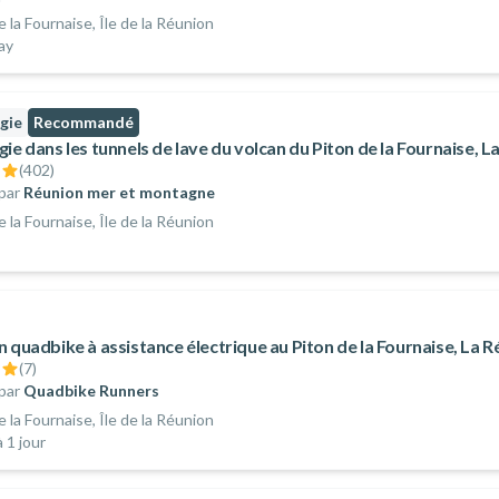
e la Fournaise, Île de la Réunion
day
gie
Recommandé
ie dans les tunnels de lave du volcan du Piton de la Fournaise, L
(
402
)
par
Réunion mer et montagne
e la Fournaise, Île de la Réunion
n quadbike à assistance électrique au Piton de la Fournaise, La 
(
7
)
par
Quadbike Runners
e la Fournaise, Île de la Réunion
 1 jour