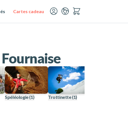
tés
Cartes cadeau
a Fournaise
Spéléologie
(1)
Trottinette
(1)