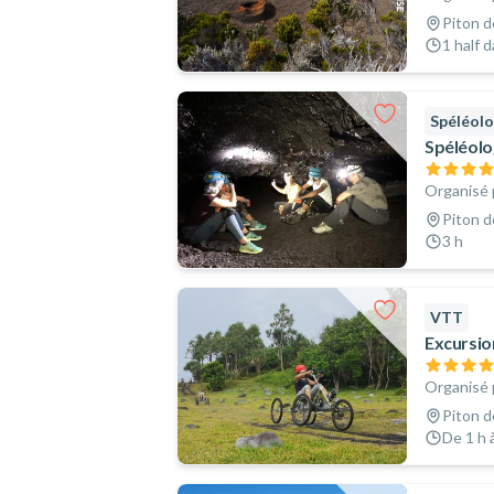
Piton d
1 half 
Spéléolo
Spéléolog
Organisé 
Piton d
3 h
VTT
Excursio
Organisé 
Piton d
De 1 h à