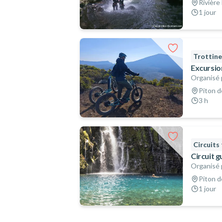
Rivière
1 jour
Trottin
Excursion
Organisé 
Piton d
3 h
Circuits
Circuit g
Organisé 
Piton d
1 jour