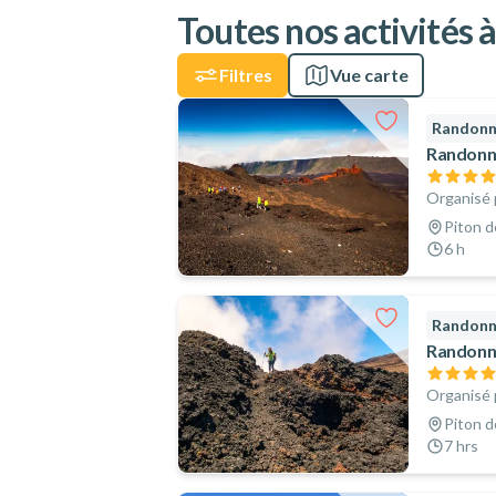
Toutes nos activités à
Filtres
Vue carte
Randon
Randonné
Organisé 
Piton d
6 h
Randon
Randonné
Organisé 
Piton d
7 hrs