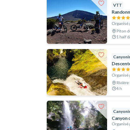
VTT
Randonnée
Organisé 
Piton d
1 half 
Canyoni
Descente
Organisé 
Rivière
4 h
Canyoni
Canyon d
Organisé 