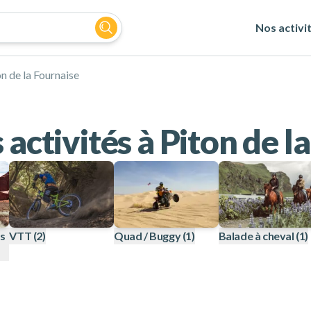
Nos activi
n de la Fournaise
 activités à Piton de l
es
VTT
(2)
Quad / Buggy
(1)
Balade à cheval
(1)