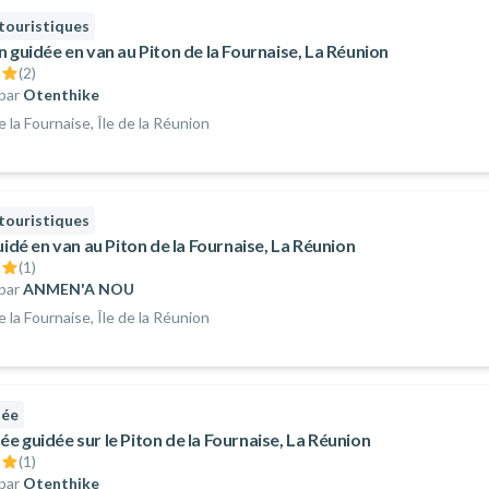
 touristiques
 guidée en van au Piton de la Fournaise, La Réunion
(
2
)
par
Otenthike
e la Fournaise, Île de la Réunion
 touristiques
uidé en van au Piton de la Fournaise, La Réunion
(
1
)
par
ANMEN'A NOU
e la Fournaise, Île de la Réunion
née
e guidée sur le Piton de la Fournaise, La Réunion
(
1
)
par
Otenthike