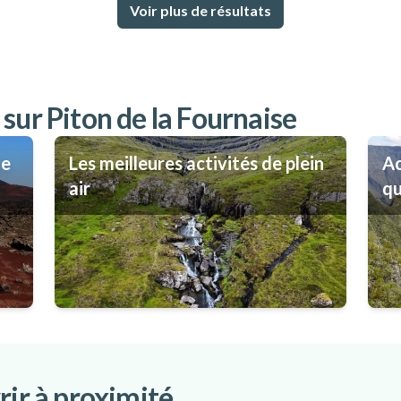
48
%
Voir plus de résultats
sur Piton de la Fournaise
de
Les meilleures activités de plein
Ac
air
qu
rir à proximité