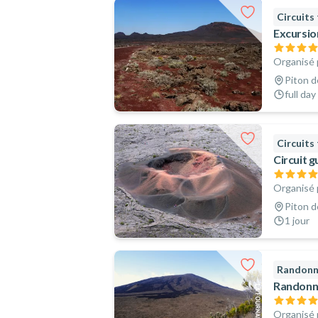
Circuits
Excursion
Organisé 
Piton d
full day
Circuits
Circuit g
Organisé 
Piton d
1 jour
Randon
Randonné
Organisé 