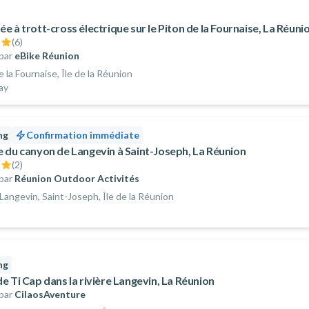
 à trott-cross électrique sur le Piton de la Fournaise, La Réuni
(
6
)
par
eBike Réunion
e la Fournaise, Île de la Réunion
day
ng
Confirmation immédiate
 du canyon de Langevin à Saint-Joseph, La Réunion
(
2
)
par
Réunion Outdoor Activités
 Langevin, Saint-Joseph, Île de la Réunion
ng
e Ti Cap dans la rivière Langevin, La Réunion
par
CilaosAventure