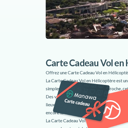
Carte Cadeau Vol en 
Offrez une Carte Cadeau Vol en Hélicoptèr
La Carte Cadeau Vol en Hélicoptère est une
simplement pour surprendre un proche, ce
Des volcans majestueux de l’île de la Réuni
lieux à couper le souffle dans le monde en
encore la Côte d’Azur.
La Carte Cadeau Vol en Hélicoptère est id