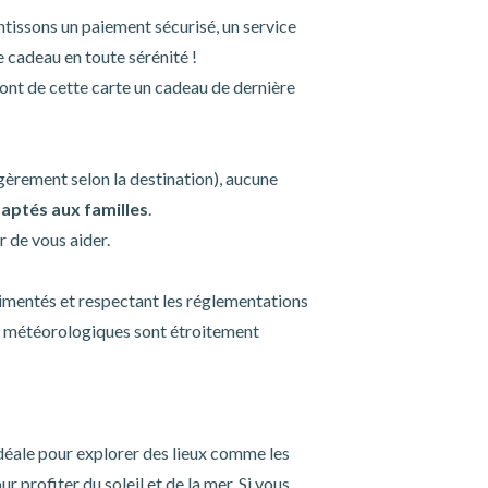
ntissons un paiement sécurisé, un service
e cadeau en toute sérénité !
 font de cette carte un cadeau de dernière
légèrement selon la destination), aucune
aptés aux familles
.
r de vous aider.
rimentés et respectant les réglementations
ns météorologiques sont étroitement
déale pour explorer des lieux comme les
our profiter du soleil et de la mer. Si vous