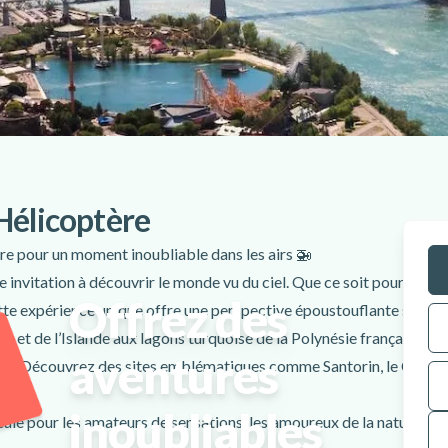
Hélicoptère
e pour un moment inoubliable dans les airs 🚁
 invitation à découvrir le monde vu du ciel. Que ce soit pour un an
Offrez des
tte expérience unique offre une perspective époustouflante sur d
on et de l’Islande aux lagons turquoise de la Polynésie française, c
aventures
tier. Découvrez des sites emblématiques comme Santorin, le Cap, le
inoubliables
éale pour les amateurs de sensations, les amoureux de la nature o