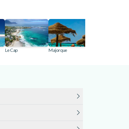
Le Cap
Majorque
Porto
e site www.manawa.com. Nos cartes cadeaux
 d'activité effectué parmi les 10 000