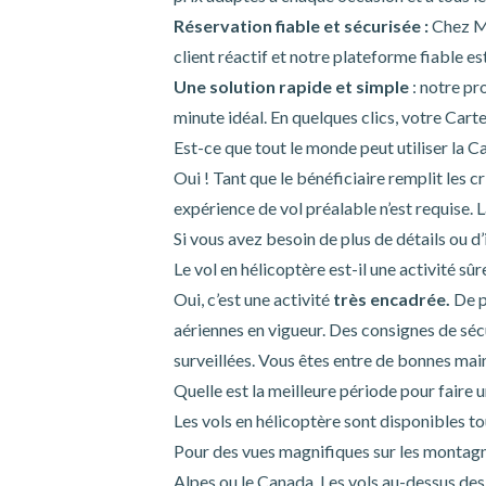
Réservation fiable et sécurisée :
Chez Ma
client réactif et notre plateforme fiable e
Une solution rapide et simple
: notre pr
minute idéal. En quelques clics, votre Cart
Est-ce que tout le monde peut utiliser la 
Oui ! Tant que le bénéficiaire remplit les c
expérience de vol préalable n’est requise. 
Si vous avez besoin de plus de détails ou d’i
Le vol en hélicoptère est-il une activité sûr
Oui, c’est une activité
très encadrée.
De p
aériennes en vigueur. Des consignes de sé
surveillées. Vous êtes entre de bonnes main
Quelle est la meilleure période pour faire u
Les vols en hélicoptère sont disponibles t
Pour des vues magnifiques sur les montagn
Alpes ou le Canada. Les vols au-dessus des 