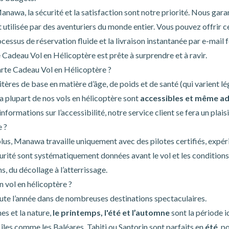
nawa, la sécurité et la satisfaction sont notre priorité. Nous gara
st utilisée par des aventuriers du monde entier. Vous pouvez offrir c
ocessus de réservation fluide et la livraison instantanée par e-mail
e Cadeau Vol en Hélicoptère est prête à surprendre et à ravir.
Carte Cadeau Vol en Hélicoptère ?
ritères de base en matière d’âge, de poids et de santé (qui varient 
La plupart de nos vols en hélicoptère sont
accessibles et même ad
nformations sur l’accessibilité, notre service client se fera un plaisi
e ?
lus, Manawa travaille uniquement avec des pilotes certifiés, expé
curité sont systématiquement données avant le vol et les conditio
s, du décollage à l’atterrissage.
n vol en hélicoptère ?
oute l’année dans de nombreuses destinations spectaculaires.
es et la nature,
le printemps, l'été et
l’automne
sont la période i
îles comme les Baléares, Tahiti ou Santorin sont parfaits en
été
, p