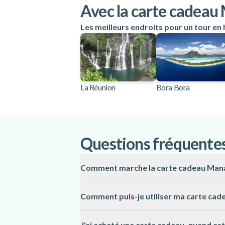
Avec la carte cadeau
Les meilleurs endroits pour un tour en
La Réunion
Bora Bora
Questions fréquente
Comment marche la carte cadeau Man
La carte cadeau Manawa a une valeur monét
Comment puis-je utiliser ma carte cad
sont non nominatives et peuvent être utilisé
Lorsque vous recevez votre carte cadeau, v
J'ai acheté une carte cadeau, quand est-