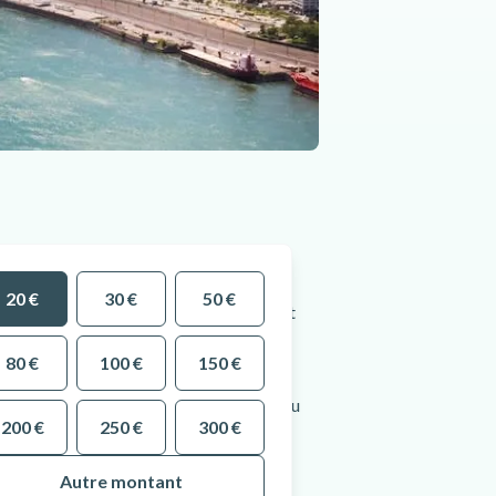
20 €
30 €
50 €
niversaire, un moment à célébrer ou tout
es paysages emblématiques.
80 €
100 €
150 €
ette carte permet de survoler plus de 30
s chutes du Niagara, les Alpes suisses ou
200 €
250 €
300 €
u toute personne rêvant d’un moment
Autre montant