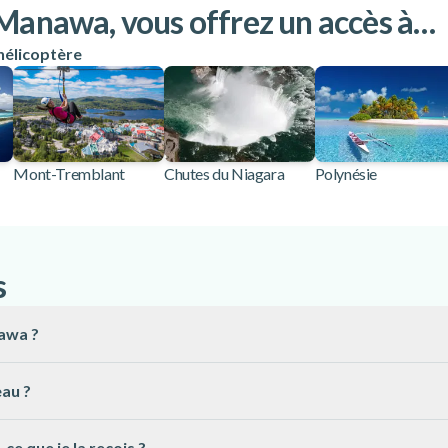
 Manawa, vous offrez un accès à…
 hélicoptère
Mont-Tremblant
Chutes du Niagara
Polynésie
s
awa ?
aire utilisable pour réserver n’importe quelle activité sur notr
eau ?
es en une ou plusieurs fois, exclusivement sur notre site.
ous trouverez un code unique à 16 caractères. Une fois votre choix
ce que je la reçois ?