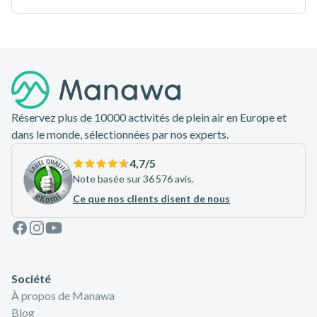
Pied de page
Réservez plus de 10000 activités de plein air en Europe et
dans le monde, sélectionnées par nos experts.
4,7
/5
Note basée sur 36 576 avis.
Ce que nos clients disent de nous
Facebook
Instagram
Youtube
Société
À propos de Manawa
Blog