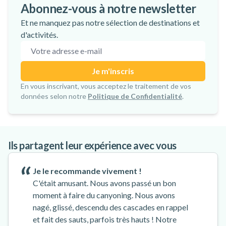
Les 10 meilleurs spots de canyoning en
Le Top 13 des Tyroliennes les Plus
Top 10 des meilleurs spots pour apprendre
Manawa & checkyeti unissent leurs forces
Abonnez-vous à notre newsletter
Corse
Exceptionnelles du Monde
le surf dans le monde
: une nouvelle ère pour les aventures
Et ne manquez pas notre sélection de destinations et
outdoor en Europe
d'activités.
Adresse e-mail
Je m'inscris
Inscription confirmée !
En vous inscrivant, vous acceptez le traitement de vos
données selon notre
Politique de Confidentialité
.
Ils partagent leur expérience avec vous
Je le recommande vivement !
C'était amusant. Nous avons passé un bon
moment à faire du canyoning. Nous avons
nagé, glissé, descendu des cascades en rappel
et fait des sauts, parfois très hauts ! Notre