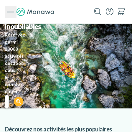
des
aventures
inoubliables
Réservez
parmi
10000
activités
outdoor
dans
le
monde
entier
Je trouve ma prochaine destination
Découvrez nos activités les plus populaires