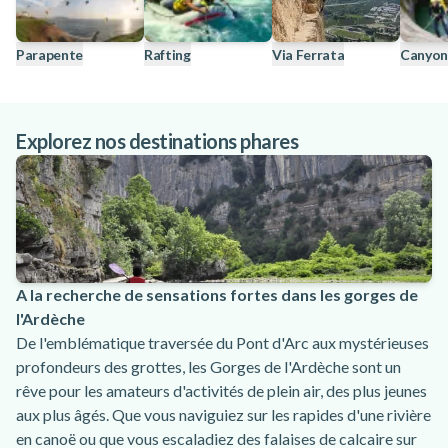
Parapente
Rafting
Via Ferrata
Canyon
Explorez nos destinations phares
A la recherche de sensations fortes dans les gorges de
l'Ardèche
De l'emblématique traversée du Pont d'Arc aux mystérieuses
profondeurs des grottes, les Gorges de l'Ardèche sont un
rêve pour les amateurs d'activités de plein air, des plus jeunes
aux plus âgés. Que vous naviguiez sur les rapides d'une rivière
en canoë ou que vous escaladiez des falaises de calcaire sur