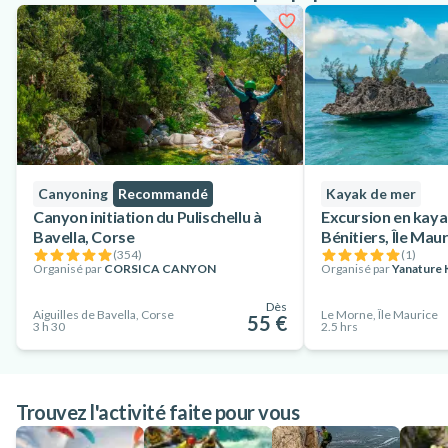
Canyoning
Recommandé
Kayak de mer
Canyon initiation du Pulischellu à
Excursion en kayak
Bavella, Corse
Bénitiers, Île Mau
(
354
)
(
1
)
Organisé par
CORSICA CANYON
Organisé par
Yanature 
Dès
Aiguilles de Bavella, Corse
Le Morne, Île Maurice
55 €
3 h 30
2.5 hrs
Trouvez l'activité faite pour vous