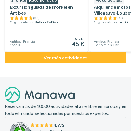
Snorkel
Recomendado
Moto de agua
Excursión guiada de snorkel en
Alquiler de motos
Antibes
Villeneuve-Loubet
(
30
)
(
10
)
Organizado por
BeFreeToDive
Organizado por
Jet 27
Desde
Antibes, Francia
Antibes, Francia
45 €
1/2 día
De 15 min a 1 hr
Ver más actividades
Pie de página
Reserva más de 10000 actividades al aire libre en Europa y en
todo el mundo, seleccionadas por nuestros expertos.
4,7
/5