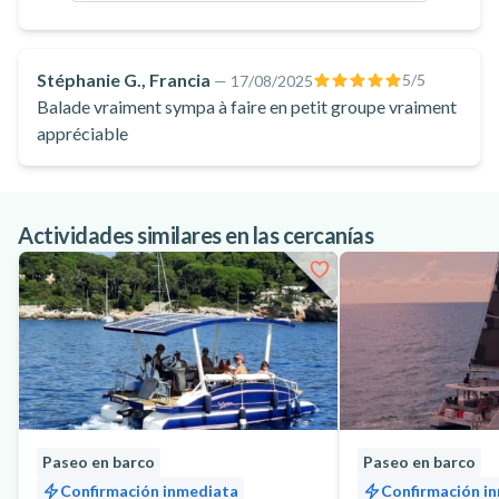
vírgenes, vegetación mediterránea y una biodiversidad
excepcional. Durante esta jornada en catamarán, le servirán
Stéphanie G., Francia
5
/5
—
17/08/2025
una deliciosa comida elaborada con productos locales
Balade vraiment sympa à faire en petit groupe vraiment
frescos.
appréciable
Sea cual sea el crucero que elija, tendrá la oportunidad de
navegar en catamarán por la Costa Azul y descubrir paisajes
impresionantes. Por supuesto, ¡tendrá tiempo de sobra para
Actividades similares en las cercanías
disfrutar de las aguas translúcidas! En cada viaje está
prevista una pausa para nadar, y a bordo dispondrá de tablas
de SUP y equipo de snorkel.
Embarque en este crucero en catamarán desde Villeneuve-
Loubet y disfrute de una experiencia rejuvenecedora que
combina relajación, descubrimiento y conexión con la
naturaleza durante su crucero por la Costa Azul.
Paseo en barco
Paseo en barco
Confirmación inmediata
Confirmación i