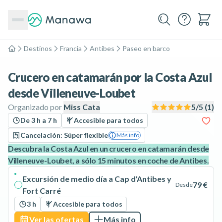
Destinos
Francia
Antibes
Paseo en barco
Inicio
Crucero en catamarán por la Costa Azul
desde Villeneuve-Loubet
Organizado por
Miss Cata
5
/5 (
1
)
De 3 h a 7 h
Accesible para todos
Cancelación: Súper flexible
Más info
Descubra la Costa Azul en un crucero en catamarán desde
Villeneuve-Loubet, a sólo 15 minutos en coche de Antibes.
Excursión de medio día a Cap d'Antibes y
79 €
Desde
Fort Carré
3 h
Accesible para todos
Ver las ofertas
Más info