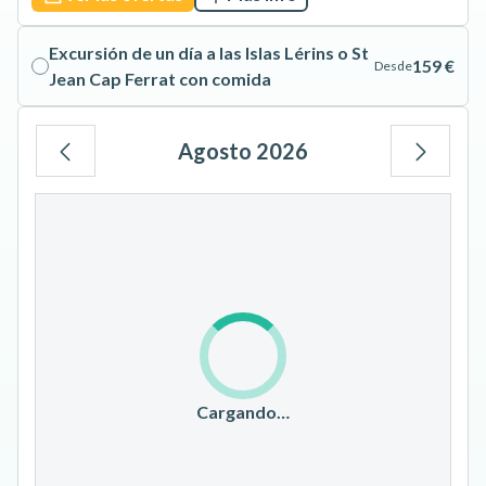
Excursión de un día a las Islas Lérins o St
159 €
Desde
Jean Cap Ferrat con comida
Agosto 2026
Lu
Ma
Mi
Ju
Vi
Sá
Do
1
2
3
4
5
6
7
8
9
10
11
12
13
14
15
16
17
18
19
20
21
22
23
Cargando…
24
25
26
27
28
29
30