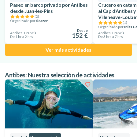
Paseo en barco privado por Antibes
Crucero en catam
desde Juan-les-Pins
al Cap d'Antibes 
(
2
)
Villeneuve-Loube
Organizado por
Seazen
(
1
)
Organizado por
Miss Ca
Desde
Antibes, Francia
Antibes, Francia
152 €
De 1 hr a 2 hrs
De 3 hrs a 7 hrs
Ver más actividades
Antibes: Nuestra selección de actividades