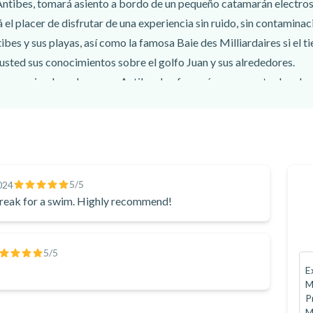
 Antibes, tomará asiento a bordo de un pequeño catamarán electro
á el placer de disfrutar de una experiencia sin ruido, sin contamina
s y sus playas, así como la famosa Baie des Milliardaires si el tie
sted sus conocimientos sobre el golfo Juan y sus alrededores.
rucero privado en barco en Antibes le ofrecerá un momento de relax,
ar como nunca del mar Mediterráneo.
5
/5
024
break for a swim. Highly recommend!
5
/5
E
M
P
M