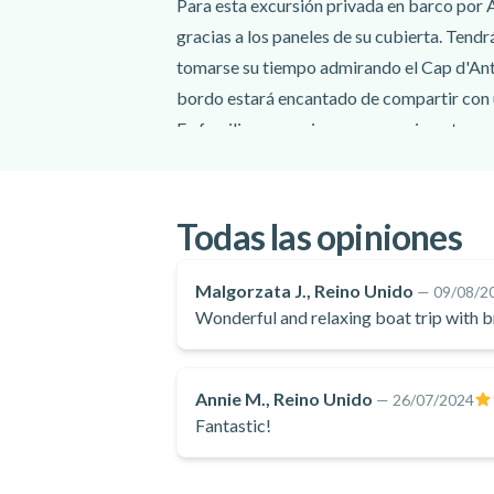
Para esta excursión privada en barco por
gracias a los paneles de su cubierta. Tendr
tomarse su tiempo admirando el Cap d'Antibe
bordo estará encantado de compartir con u
En familia, con amigos o en pareja, este c
para embarcar en Juan-les-Pins y disfrut
Todas las opiniones
Malgorzata J., Reino Unido
—
09/08/2
Wonderful and relaxing boat trip with 
Annie M., Reino Unido
—
26/07/2024
Fantastic!