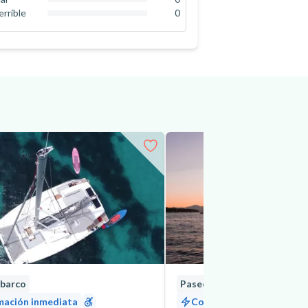
0
%
errible
0
0
%
 barco
Paseo en barco
mación inmediata
Confirmación inmediata