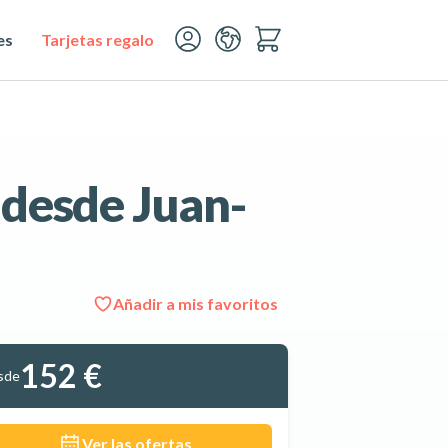
es
Tarjetas regalo
 desde Juan-
Añadir a mis favoritos
Ver las 6 fotos
152 €
sde
Ver las ofertas