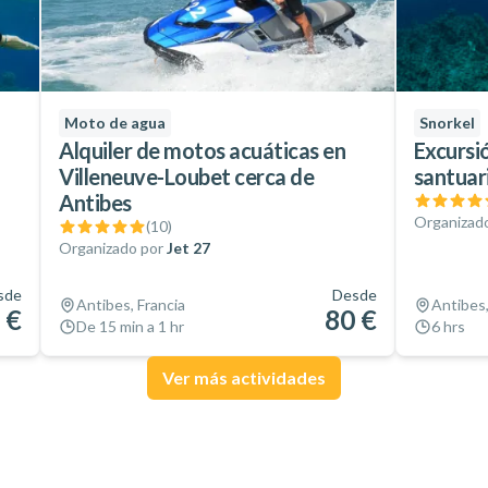
Moto de agua
Snorkel
Alquiler de motos acuáticas en
Excursió
Villeneuve-Loubet cerca de
santuar
Antibes
Organizad
(
10
)
Organizado por
Jet 27
sde
Desde
Antibes, Francia
Antibes,
 €
80 €
De 15 min a 1 hr
6 hrs
Ver más actividades