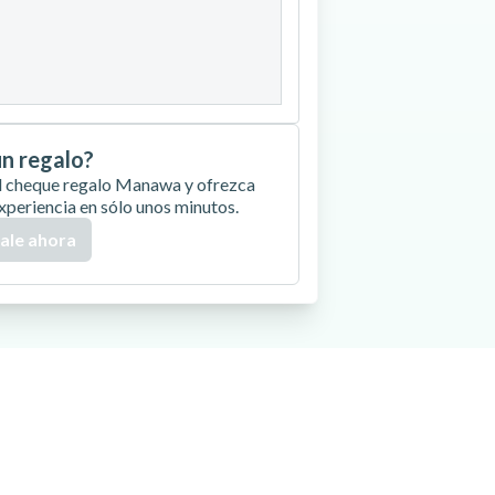
27
28
29
30
un regalo?
 el cheque regalo Manawa y ofrezca
xperiencia en sólo unos minutos.
ale ahora