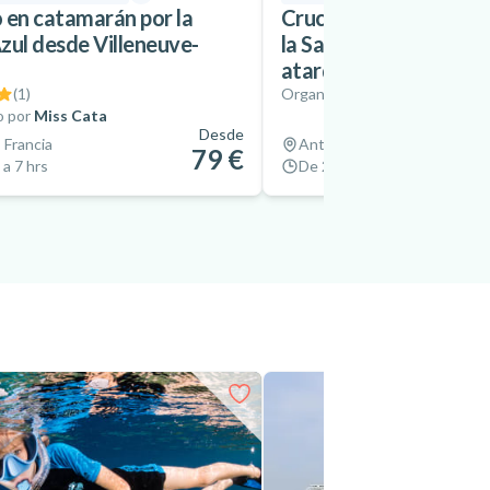
 en catamarán por la
Crucero en catamarán
zul desde Villeneuve-
la Salis desde Baie des
atardecer
(
1
)
Organizado por
AMC Cape Gr
o por
Miss Cata
Desde
 Francia
Antibes, Francia
79 €
 a 7 hrs
De 2 hrs a 3 hrs