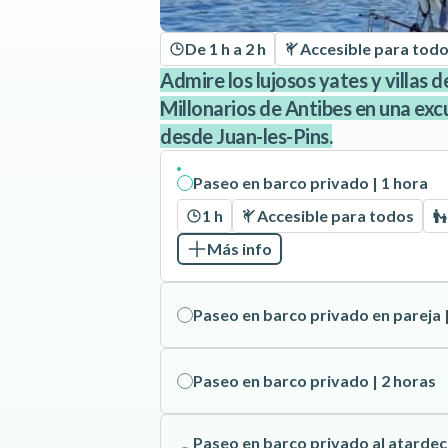
De 1 h a 2 h
Accesible para tod
Admire los lujosos yates y villas de
Millonarios de Antibes en una exc
desde Juan-les-Pins.
Paseo en barco privado | 1 hora
1 h
Accesible para todos
Más info
Paseo en barco privado en pareja |
Paseo en barco privado | 2 horas
Paseo en barco privado al atardece