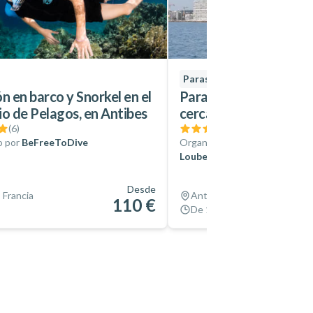
Parasailing
n en barco y Snorkel en el
Parasailing en la bahí
io de Pelagos, en Antibes
cerca de Antibes
(
6
)
(
3
)
o por
BeFreeToDive
Organizado por
Watersports 
Loubet
Desde
 Francia
Antibes, Francia
110 €
De 15 min a 1.5 hr