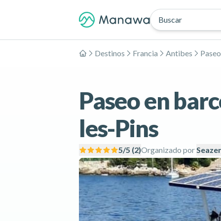
Buscar
Destinos
Francia
Antibes
Paseo
Inicio
Paseo en barc
les-Pins
5
/5 (
2
)
Organizado por
Seaze