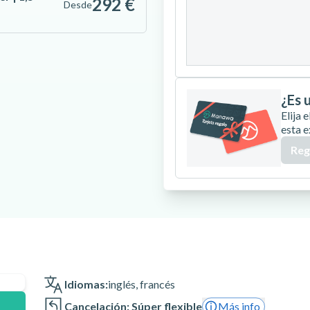
292 €
Desde
24
25
26
31
¿Es 
Elija
esta e
Reg
Idiomas:
inglés
,
francés
Cancelación: Súper flexible
Más info