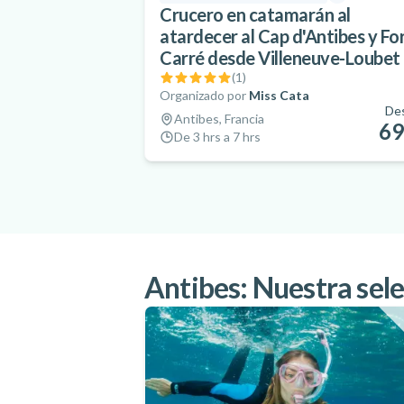
Crucero en catamarán al
atardecer al Cap d'Antibes y Fo
Carré desde Villeneuve-Loubet
(
1
)
Organizado por
Miss Cata
De
Antibes, Francia
69
De 3 hrs a 7 hrs
Antibes: Nuestra sele