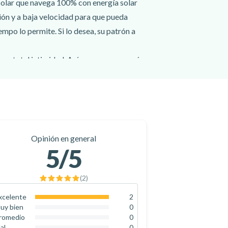
solar que navega 100% con energía solar
ción y a baja velocidad para que pueda
mpo lo permite. Si lo desea, su patrón a
 en total intimidad. Así que no espere más
Opinión en general
5
/5
(
2
)
xcelente
2
100
%
uy bien
0
0
%
romedio
0
0
%
al
0