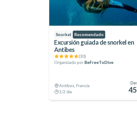
Snorkel
Recomendado
Excursión guiada de snorkel en
Antibes
(
30
)
Organizado por
BeFreeToDive
De
Antibes, Francia
45
1/2 día