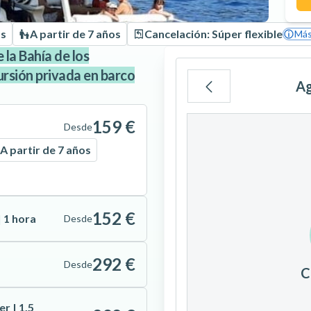
os
A partir de 7 años
Cancelación: Súper flexible
Más
 la Bahía de los
ursión privada en barco
Ag
Lu
Ma
Mi
159 €
Desde
A partir de 7 años
3
4
5
152 €
 1 hora
Desde
10
11
12
292 €
Desde
C
17
18
19
r | 1,5