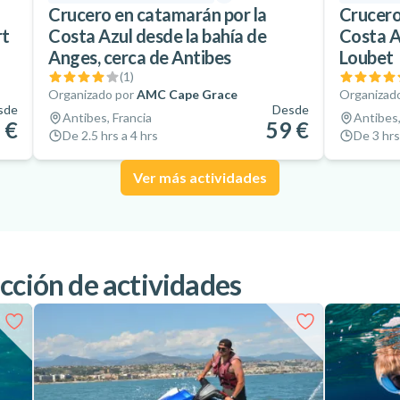
Crucero en catamarán por la
Crucero
rt
Costa Azul desde la bahía de
Costa A
Anges, cerca de Antibes
Loubet
(
1
)
Organizado por
AMC Cape Grace
Organizad
sde
Desde
Antibes, Francia
Antibes,
 €
59 €
De 2.5 hrs a 4 hrs
De 3 hrs
Ver más actividades
cción de actividades