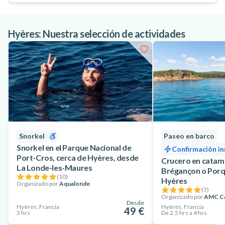
Hyères: Nuestra selección de actividades
Snorkel
Paseo en barco
Snorkel en el Parque Nacional de
Confirmación i
Port-Cros, cerca de Hyères, desde
Crucero en catama
La Londe-les-Maures
Brégançon o Porq
(
10
)
Hyères
Organizado por
Aqualonde
(
7
)
Organizado por
AMC Ca
Desde
Hyères, Francia
Hyères, Francia
49 €
3 hrs
De 2.5 hrs a 4 hrs