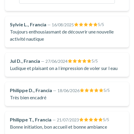
podrás controlar tu velocidad y trayectoria mediante un
mando a distancia inalámbrico, ofreciendo una experiencia
intuitiva y fluida. Los cursos de E-foil de Riding Watt son
Sylvie L., Francia
5
/5
—
16/08/2025
adecuados para todos los niveles, tanto si eres principiante
Toujours enthousiasmant de découvrir une nouvelle
como si ya tienes experiencia en otros deportes acuáticos.
activité nautique
Instructores experimentados le enseñarán los fundamentos
del E-foil, incluyendo el equilibrio, la gestión de la velocidad y
las técnicas de giro. Le sorprenderá la sensación de volar
Jul D., Francia
5
/5
—
27/06/2024
Ludique et plaisant on a l impression de voler sur l eau
sobre el agua y la libertad que le proporciona esta actividad.
Reserve ya su curso de E-foil con Riding Watt y prepárese
para una experiencia electrizante que le dejará recuerdos
Philippe D., Francia
5
/5
—
18/06/2026
imborrables.
Très bien encadré
Philippe T., Francia
5
/5
—
21/07/2023
Bonne initiation, bon accueil et bonne ambiance