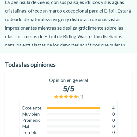
La península de Giens, con sus paisajes idílicos y sus aguas
cristalinas, ofrece un marco excepcional para el E-foil. Estará
rodeado de naturaleza virgen y disfrutará de unas vistas
impresionantes mientras se desliza grácilmente sobre las
olas. Los cursos de E-foil de Riding Watt están diseñados
para los entusiastas de los deportes acuáticos que quieran
descubrir una nueva forma de surcar las olas sin esfuerzo. En
familia, entre amigos o solo, esta actividad única en la
Todas las opiniones
península de Giens será sin duda uno de los momentos fuertes
de sus vacaciones en Hyères.
Opinión en general
5
/5
Con el equipo de instructores cualificados y apasionados de
Riding Watt, le guiarán paso a paso en el aprendizaje de esta
(
4
)
apasionante disciplina. El E-foil, también conocido como
Excelente
4
100
%
hidroala eléctrica, es una máquina innovadora que combina
Muy bien
0
0
%
Promedio
0
una tabla de surf y un foil propulsado por un motor eléctrico
0
%
Mal
0
silencioso. Una vez que domines el equilibrio sobre la tabla,
0
%
Terrible
0
0
%