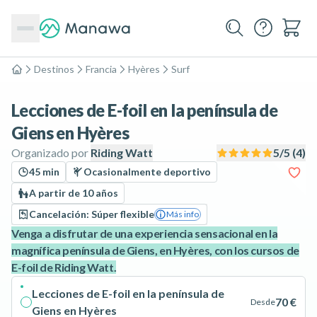
Destinos
Francia
Hyères
Surf
Inicio
Lecciones de E-foil en la península de
Giens en Hyères
Organizado por
Riding Watt
5
/5 (
4
)
45 min
Ocasionalmente deportivo
A partir de 10 años
Cancelación: Súper flexible
Más info
Venga a disfrutar de una experiencia sensacional en la
magnífica península de Giens, en Hyères, con los cursos de
E-foil de Riding Watt.
Lecciones de E-foil en la península de
70 €
Desde
Giens en Hyères