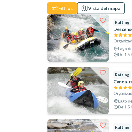
Filtros
Vista del mapa
Rafting
Descenso
Organizad
Lago de
De 1.5 h
Rafting
Canoa-ra
Organizad
Lago de
De 1.5 h
Rafting