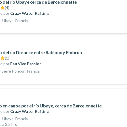
 del río Ubaye cerca de Barcelonnette
(
4
)
o por
Crazy Water Rafting
el Ubaye, Francia
 del río Durance entre Rabioux y Embrun
(
1
)
o por
Eau Vive Passion
 Serre Ponçon, Francia
 en canoa por el río Ubaye, cerca de Barcelonnette
o por
Crazy Water Rafting
el Ubaye, Francia
s a 3.5 hrs