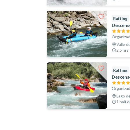
Rafting
Descenso
Organizad
Valle d
2.5 hrs
Rafting
Descenso
Organizad
Lago de
1 half 