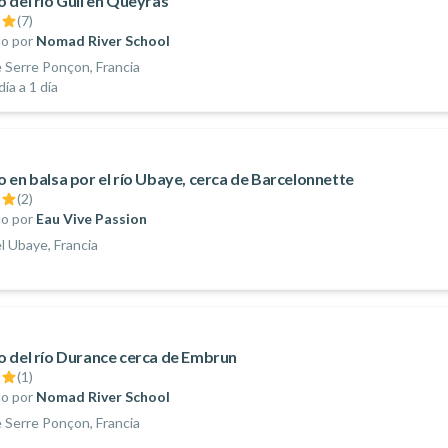
 del río Guil en Queyras
(
7
)
o por
Nomad River School
 Serre Ponçon, Francia
ía a 1 día
 en balsa por el río Ubaye, cerca de Barcelonnette
(
2
)
o por
Eau Vive Passion
el Ubaye, Francia
 del río Durance cerca de Embrun
(
1
)
o por
Nomad River School
 Serre Ponçon, Francia