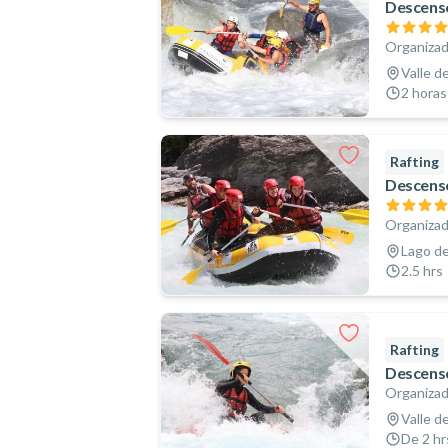
Descenso
Organizad
Valle d
2 horas
Rafting
Descenso
Organizad
Lago de
2.5 hrs
Rafting
Descenso
Organizad
Valle d
De 2 hr