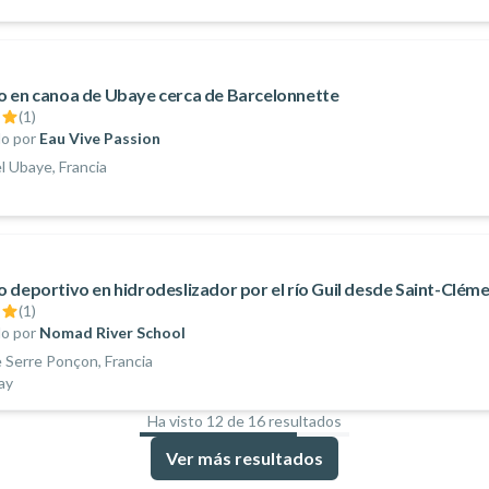
 en canoa de Ubaye cerca de Barcelonnette
(
1
)
o por
Eau Vive Passion
el Ubaye, Francia
 deportivo en hidrodeslizador por el río Guil desde Saint-Clé
(
1
)
o por
Nomad River School
 Serre Ponçon, Francia
day
Ha visto 12 de 16 resultados
75
%
Ver más resultados