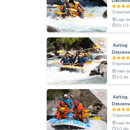
Descenso
Organizad
Lago de
De 1/2 d
Rafting
Descenso
Organizad
Valle d
1/2 día
Rafting
Descenso
Organizad
Lago de
1/2 día