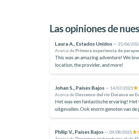
Las opiniones de nues
Laura A., Estados Unidos
—
25/06/202
Acerca de
Primera experiencia de parape
This was an amazing adventure! We love
location, the provider, and more!
Johan S., Países Bajos
—
14/07/2023
Acerca de
Descenso del río Durance en 
Het was een fantastische ervaring! Het 
uitgevallen. Ook enorm genoten van de 
Philip V., Países Bajos
—
09/08/2025
Acerca de
Descenso en kayak por el río 