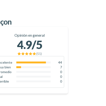
nçon
Opinión en general
4.9
/5
(
51
)
xcelente
44
86.3
%
uy bien
7
13.7
%
romedio
0
0
%
al
0
0
%
errible
0
0
%