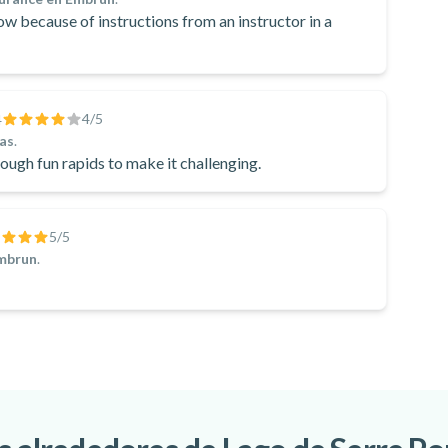
 slow because of instructions from an instructor in a
4
/5
4
ras
.
nough fun rapids to make it challenging.
5
/5
Embrun
.