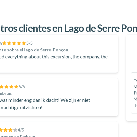
tros clientes en Lago de Serre Po
5
/5
6
nte sobre el lago de Serre-Ponçon
.
d everything about this excursion, the company, the
E
5
/5
M
P
Embrun
.
M
was minder eng dan ik dacht! We zijn er niet
T
prachtige uitzichten!
4
/5
Durance en Embrun
.