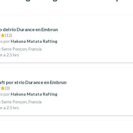
 del río Durance en Embrun
(
12
)
o por
Hakuna Matata Rafting
 Serre Ponçon, Francia
r a 2.5 hrs
ft por el río Durance en Embrun
(
3
)
o por
Hakuna Matata Rafting
 Serre Ponçon, Francia
r a 2.5 hrs