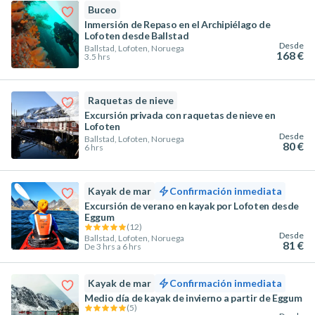
Buceo
Inmersión de Repaso en el Archipiélago de
Lofoten desde Ballstad
Desde
Ballstad, Lofoten, Noruega
168 €
3.5 hrs
Raquetas de nieve
Excursión privada con raquetas de nieve en
Lofoten
Desde
Ballstad, Lofoten, Noruega
80 €
6 hrs
Kayak de mar
Confirmación inmediata
Excursión de verano en kayak por Lofoten desde
Eggum
(
12
)
Desde
Ballstad, Lofoten, Noruega
81 €
De 3 hrs a 6 hrs
Kayak de mar
Confirmación inmediata
Medio día de kayak de invierno a partir de Eggum
(
5
)