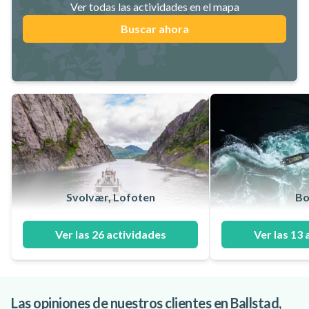
Ver todas las actividades en el mapa
Buscar ahora
Svolvær, Lofoten
Bo
Ver las 26 actividades
Ver las 13 
Las opiniones de nuestros clientes en Ballstad,