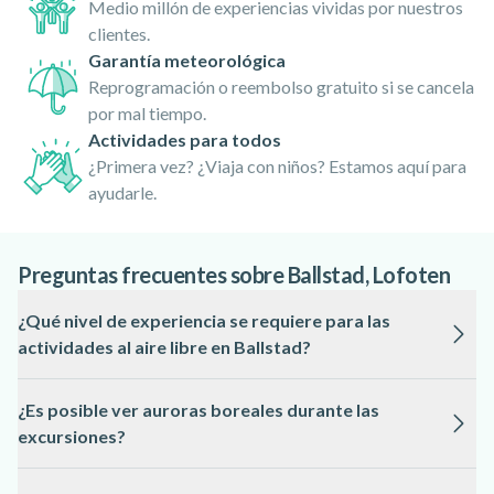
Medio millón de experiencias vividas por nuestros
clientes.
Garantía meteorológica
Reprogramación o reembolso gratuito si se cancela
por mal tiempo.
Actividades para todos
¿Primera vez? ¿Viaja con niños? Estamos aquí para
ayudarle.
Preguntas frecuentes sobre Ballstad, Lofoten
¿Qué nivel de experiencia se requiere para las
actividades al aire libre en Ballstad?
La mayoría de las experiencias están diseñadas para
¿Es posible ver auroras boreales durante las
principiantes y no requieren conocimientos previos. Los guías
excursiones?
proporcionan instrucciones y equipamiento, adaptando la
actividad al nivel de cada participante.
Sí, especialmente en los safaris nocturnos con raquetas de