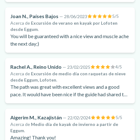
Joan N., Países Bajos
5
/5
—
28/06/2023
Acerca de
Excursión de verano en kayak por Lofoten
desde Eggum
.
You will be guaranteed with a nice view and muscle ache
the next day;)
Rachel A., Reino Unido
4
/5
—
23/02/2025
Acerca de
Excursión de medio día con raquetas de nieve
desde Eggum, Lofoten
.
The path was great with excellent views and a good
pace. It would have been nice if the guide had shared the
group photos or told us more about the plan for the day.
Aigerim M., Kazajistán
5
/5
—
22/02/2024
Acerca de
Medio día de kayak de invierno a partir de
Eggum
.
Amazing! Thank you!