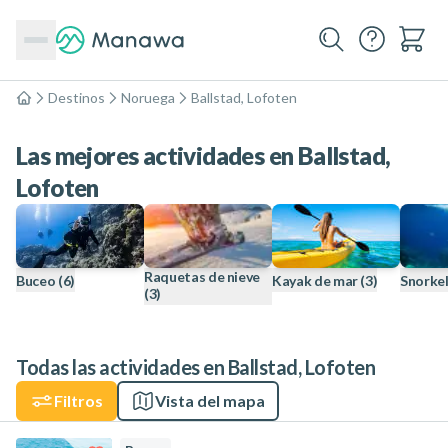
Destinos
Noruega
Ballstad, Lofoten
Inicio
Las mejores actividades en Ballstad,
Lofoten
Raquetas de nieve
Buceo
(6)
Kayak de mar
(3)
Snorke
(3)
Todas las actividades en Ballstad, Lofoten
Filtros
Vista del mapa