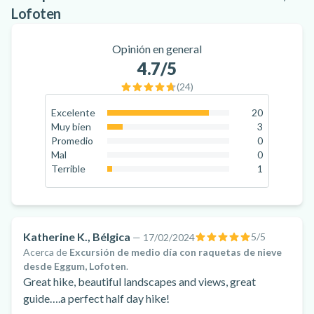
Lofoten
Opinión en general
4.7
/5
(
24
)
Excelente
20
83.3
%
Muy bien
3
12.5
%
Promedio
0
0
%
Mal
0
0
%
Terrible
1
4.2
%
Katherine K., Bélgica
5
/5
—
17/02/2024
Acerca de
Excursión de medio día con raquetas de nieve
desde Eggum, Lofoten
.
Great hike, beautiful landscapes and views, great
guide….a perfect half day hike!