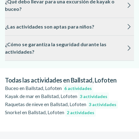
¿Qué debo llevar para una excursión de kayak o
nieve desde Eggum. La mejor época para observarlas es entre
buceo?
septiembre y marzo, cuando las noches son más largas y el
cielo está despejado.
El material técnico, como trajes de neopreno, chalecos y
¿Las actividades son aptas para niños?
equipo de buceo, está incluido. Se recomienda llevar ropa
térmica, una muda seca y protección solar en verano.
Algunas actividades pueden ser adecuadas para niños a partir
¿Cómo se garantiza la seguridad durante las
de cierta edad y estatura, siempre bajo la supervisión de un
actividades?
adulto y según las indicaciones del guía.
Todos los guías son profesionales certificados y cuentan con
seguros específicos. Antes de cada actividad, se realiza una
breve formación en seguridad y uso del equipo.
Todas las actividades en Ballstad, Lofoten
Buceo en Ballstad, Lofoten
6 actividades
Kayak de mar en Ballstad, Lofoten
3 actividades
Raquetas de nieve en Ballstad, Lofoten
3 actividades
Snorkel en Ballstad, Lofoten
2 actividades
Pie de página