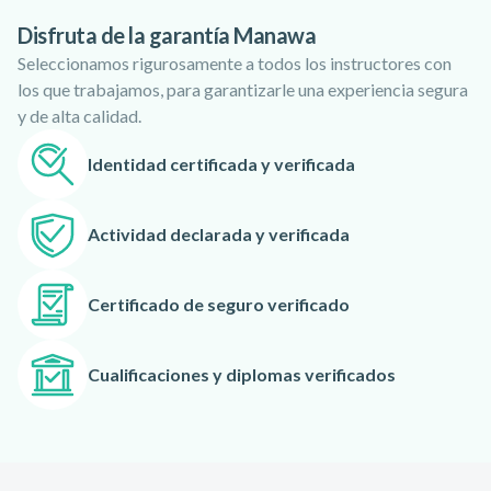
muchos años de experiencia y con un impulso de atención al
Disfruta de la garantía Manawa
cliente. La seguridad y la conciencia medioambiental son los
Seleccionamos rigurosamente a todos los instructores con
pilares de Sleds Cerler, por lo que año tras año intentan
los que trabajamos, para garantizarle una experiencia segura
mejorar su servicio.
y de alta calidad.
Para garantizarte el mejor servicio posible, invierten en
mantenimiento para mantener sus motos de nieve en
Identidad certificada y verificada
perfecto estado.
Actividad declarada y verificada
Certificado de seguro verificado
Cualificaciones y diplomas verificados
Pie de página