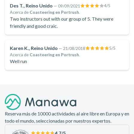
Des T., Reino Unido
4
/5
—
09/09/2021
Acerca de
Coasteering en Portrush
.
Two instructors out with our group of 5. They were
friendly and good craic.
Karen K., Reino Unido
5
/5
—
21/08/2018
Acerca de
Coasteering en Portrush
.
Well run
Pie de página
Reserva más de 10000 actividades al aire libre en Europa y en
todo el mundo, seleccionadas por nuestros expertos.
4,7
/5