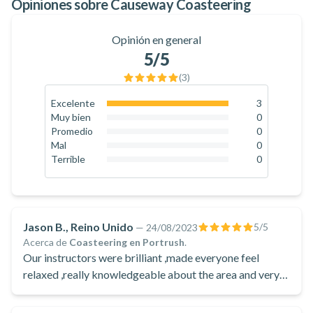
Opiniones sobre Causeway Coasteering
Opinión en general
5
/5
(
3
)
Excelente
3
100
%
Muy bien
0
0
%
Promedio
0
0
%
Mal
0
0
%
Terrible
0
0
%
Jason B., Reino Unido
5
/5
—
24/08/2023
Acerca de
Coasteering en Portrush
.
Our instructors were brilliant ,made everyone feel
relaxed ,really knowledgeable about the area and very
patient