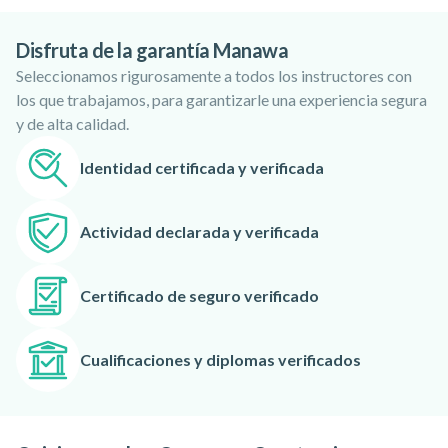
de experiencia combinada en este campo y un conocimiento
Disfruta de la garantía Manawa
aún mayor del litoral local. Únete a ellos en una aventura para
Seleccionamos rigurosamente a todos los instructores con
explorar las cuevas costeras poco profundas, las calas
los que trabajamos, para garantizarle una experiencia segura
escondidas y las pequeñas islas de los alrededores de
y de alta calidad.
Portrush.
Los chicos de Causeway Coasteering conocen esta zona
Identidad certificada y verificada
como la palma de su mano. Así podrás sentirte seguro
mientras saltas, te zambulles y escalas por la costa. Se
Actividad declarada y verificada
asegurarán de que disfrutes al máximo de tu estancia. ¡No te
olvides de la GoPro!
Certificado de seguro verificado
Cualificaciones y diplomas verificados