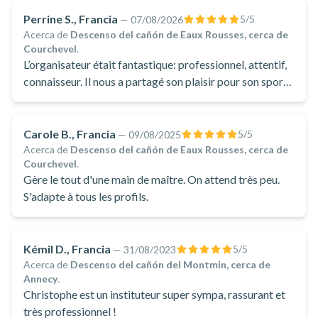
Perrine S., Francia
5
/5
—
07/08/2026
Acerca de
Descenso del cañón de Eaux Rousses, cerca de
Courchevel
.
L’organisateur était fantastique: professionnel, attentif,
connaisseur. Il nous a partagé son plaisir pour son sport
avec gentillesse et bienvaillance
Carole B., Francia
5
/5
—
09/08/2025
Acerca de
Descenso del cañón de Eaux Rousses, cerca de
Courchevel
.
Gère le tout d'une main de maître. On attend très peu.
S'adapte à tous les profils.
Kémil D., Francia
5
/5
—
31/08/2023
Acerca de
Descenso del cañón del Montmin, cerca de
Annecy
.
Christophe est un instituteur super sympa, rassurant et
très professionnel !