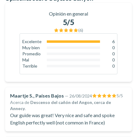
de unos conocimientos técnicos demostrados y de un
profundo amor por los barrancos.
Opinión en general
5
/5
(
6
)
Excelente
6
100
%
Muy bien
0
0
%
Promedio
0
0
%
Mal
0
0
%
Terrible
0
0
%
Maartje S., Países Bajos
5
/5
—
26/08/2024
Acerca de
Descenso del cañón del Angon, cerca de
Annecy
.
Our guide was great! Very nice and safe and spoke
English perfectly well (not common in France)