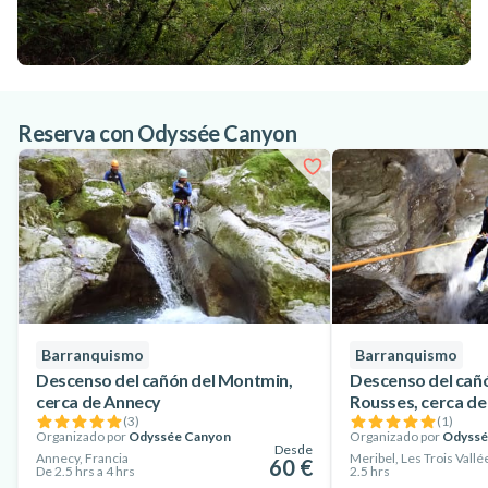
Reserva con Odyssée Canyon
Barranquismo
Barranquismo
Descenso del cañón del Montmin,
Descenso del cañ
cerca de Annecy
Rousses, cerca de
(
3
)
(
1
)
Organizado por
Odyssée Canyon
Organizado por
Odyssé
Desde
Annecy, Francia
Meribel, Les Trois Vallé
60 €
De 2.5 hrs a 4 hrs
2.5 hrs