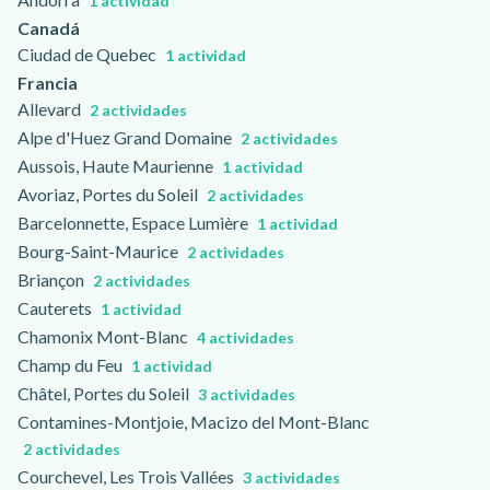
1 actividad
Canadá
Ciudad de Quebec
1 actividad
Francia
Allevard
2 actividades
Alpe d'Huez Grand Domaine
2 actividades
Aussois, Haute Maurienne
1 actividad
Avoriaz, Portes du Soleil
2 actividades
Barcelonnette, Espace Lumière
1 actividad
Bourg-Saint-Maurice
2 actividades
Briançon
2 actividades
Cauterets
1 actividad
Chamonix Mont-Blanc
4 actividades
Champ du Feu
1 actividad
Châtel, Portes du Soleil
3 actividades
Contamines-Montjoie, Macizo del Mont-Blanc
2 actividades
Courchevel, Les Trois Vallées
3 actividades