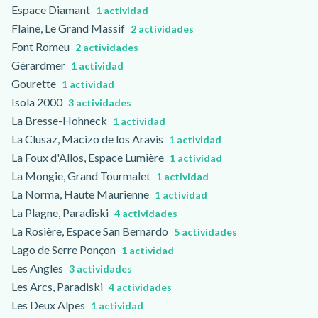
Espace Diamant
1 actividad
Flaine, Le Grand Massif
2 actividades
Font Romeu
2 actividades
Gérardmer
1 actividad
Gourette
1 actividad
Isola 2000
3 actividades
La Bresse-Hohneck
1 actividad
La Clusaz, Macizo de los Aravis
1 actividad
La Foux d'Allos, Espace Lumière
1 actividad
La Mongie, Grand Tourmalet
1 actividad
La Norma, Haute Maurienne
1 actividad
La Plagne, Paradiski
4 actividades
La Rosière, Espace San Bernardo
5 actividades
Lago de Serre Ponçon
1 actividad
Les Angles
3 actividades
Les Arcs, Paradiski
4 actividades
Les Deux Alpes
1 actividad