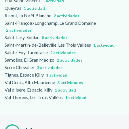
Puy-Saint-Vincent
1 actividad
Queyras
1 actividad
Risoul, La Forêt Blanche
2 actividades
Saint-François-Longchamp, Le Grand Domaine
2 actividades
Saint-Lary-Soulan
8 actividades
Saint-Martin-de-Belleville, Les Trois Vallées
1 actividad
Sainte-Foy-Tarentaise
2 actividades
Samoëns, El Gran Macizo
2 actividades
Serre Chevalier
3 actividades
Tignes, Espace Killy
1 actividad
Val Cenis, Alta Maurienne
3 actividades
Val d'Isère, Espacio Killy
1 actividad
Val Thorens, Les Trois Vallées
1 actividad
Pie de página