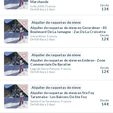
Marchande
Desde
Isola 2000, Francia
13 €
De full day a 2 days
Alquiler de raquetas de nieve
Alquiler de raquetas de nieve en Gerardmer - 85
Boulevard De La Jamagne - Zac De La Croisette
Desde
Gérardmer, Francia
12 €
De full day a 2 days
Alquiler de raquetas de nieve
Alquiler de raquetas de nieve en Embrun - Zone
Commerciale De Baratier
Desde
Lago de Serre Ponçon, Francia
12 €
De full day a 2 days
Alquiler de raquetas de nieve
Alquiler de raquetas de nieve en Ste Foy
Tarentaise - Les Balcons De Ste Foy
Desde
Sainte-Foy-Tarentaise, Francia
14 €
De full day a 2 days