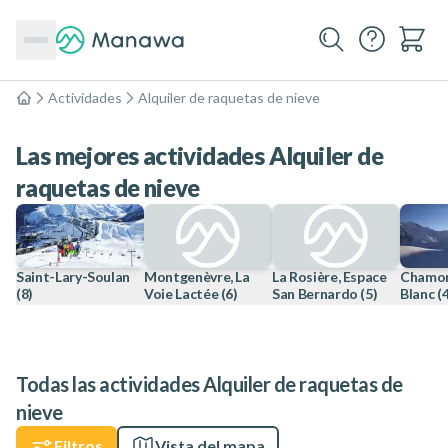
Actividades
Alquiler de raquetas de nieve
Inicio
Las mejores actividades Alquiler de
raquetas de nieve
Saint-Lary-Soulan
Montgenèvre, La
La Rosière, Espace
Chamon
(8)
Voie Lactée
(6)
San Bernardo
(5)
Blanc
(
Todas las actividades Alquiler de raquetas de
nieve
Filtros
Vista del mapa