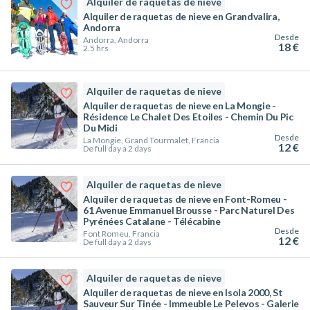
Alquiler de raquetas de nieve
Alquiler de raquetas de nieve en Grandvalira,
Andorra
Desde
Andorra, Andorra
18 €
2.5 hrs
Alquiler de raquetas de nieve
Alquiler de raquetas de nieve en La Mongie -
Résidence Le Chalet Des Etoiles - Chemin Du Pic
Du Midi
Desde
La Mongie, Grand Tourmalet, Francia
12 €
De full day a 2 days
Alquiler de raquetas de nieve
Alquiler de raquetas de nieve en Font-Romeu -
61 Avenue Emmanuel Brousse - Parc Naturel Des
Pyrénées Catalane - Télécabine
Desde
Font Romeu, Francia
12 €
De full day a 2 days
Alquiler de raquetas de nieve
Alquiler de raquetas de nieve en Isola 2000, St
Sauveur Sur Tinée - Immeuble Le Pelevos - Galerie