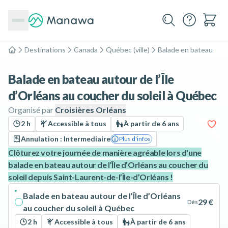
Destinations
Canada
Québec (ville)
Balade en bateau
Accueil
Balade en bateau autour de l’Île
d’Orléans au coucher du soleil à Québec
Organisé par
Croisières Orléans
2 h
Accessible à tous
À partir de 6 ans
Annulation : Intermediaire
Plus d'infos
Clôturez votre journée de manière agréable lors d'une
balade en bateau autour de l’Île d’Orléans au coucher du
soleil depuis Saint-Laurent-de-l’Île-d’Orléans !
Balade en bateau autour de l’Île d’Orléans
29 €
Dès
au coucher du soleil à Québec
2 h
Accessible à tous
À partir de 6 ans