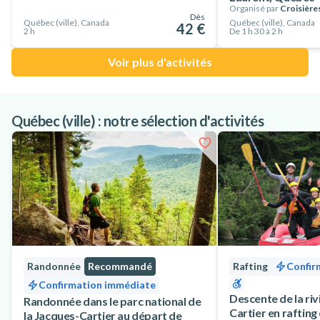
Organisé par
Croisière
Dès
Québec (ville), Canada
Québec (ville), Canada
42 €
2 h
De 1 h 30 à 2 h
Voir plus d'activités
Québec (ville) : notre sélection d'activités
Randonnée
Recommandé
Rafting
Confir
Confirmation immédiate
Descente de la riv
Randonnée dans le parc national de
Cartier en rafting
la Jacques-Cartier au départ de