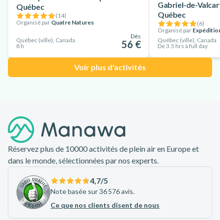
Gabriel-de-Valcart
Québec
Québec
(
14
)
Organisé par
Quatre Natures
(
6
)
Organisé par
Expéditio
Dès
Québec (ville), Canada
Québec (ville), Canada
56 €
8 h
De 3.5 hrs à full day
Voir plus d'activités
Pied de page
Réservez plus de 10000 activités de plein air en Europe et
dans le monde, sélectionnées par nos experts.
4,7
/5
Note basée sur 36 576 avis.
Ce que nos clients disent de nous