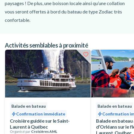
paysages ! De plus, une boisson locale ainsi qu’une collation
vous seront offertes à bord du bateau de type Zodiac très
confortable.
D’une durée de 2 heures environ, cette balade en bateau
autour de l’Île d’Orléans au coucher du soleil vous mènera le
Activités semblables à proximité
long du fleuve Saint-Laurent découvrir le Vieux-Québec, le
pont de l’Île d’Orléans et la célèbre Chute Montmorency.
L’ambiance de la croisière sera des plus agréables sous les
couleurs chaleureuses du coucher du soleil, et ce au sein d’un
petit comité de 12 participants maximum.
Afin de passer une belle fin de journée à Québec en famille, en
couple ou entre amis, réservez dès maintenant votre tour en
bateau au coucher du soleil sur le fleuve Saint-Laurent depuis
Balade en bateau
Balade en bateau
l’Île d’Orléans !
Confirmation immédiate
Confirmation i
Croisière guidée sur le Saint-
Balade en bateau a
Laurent à Québec
d’Orléans sur le f
Organisé par
Croisières AML
Laurent, Québec