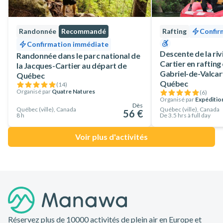
Randonnée
Recommandé
Rafting
Confir
Confirmation immédiate
Descente de la riv
Randonnée dans le parc national de
Cartier en rafting
la Jacques-Cartier au départ de
Gabriel-de-Valcart
Québec
Québec
(
14
)
Organisé par
Quatre Natures
(
6
)
Organisé par
Expéditio
Dès
Québec (ville), Canada
Québec (ville), Canada
56 €
8 h
De 3.5 hrs à full day
Voir plus d'activités
Pied de page
Réservez plus de 10000 activités de plein air en Europe et