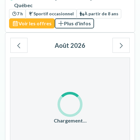
Québec
7 h
Sportif occasionnel
À partir de 8 ans
Voir les offres
Plus d'infos
Août 2026
Lu
Ma
Me
Je
Ve
Sa
Di
1
2
3
4
5
6
7
8
9
10
11
12
13
14
15
16
17
18
19
20
21
22
23
Chargement…
24
25
26
27
28
29
30