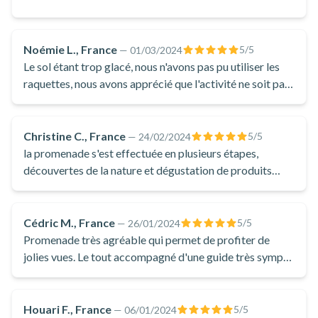
A la fin de votre randonnée en raquettes au Québec, un arrêt
sera fait pour vous permettre de profiter d'un déjeuner avec
une boisson chaude. Tous les produits que vous
Noémie L., France
5
/5
—
01/03/2024
consommerez proviennent d'un approvisionnement local ce
Le sol étant trop glacé, nous n'avons pas pu utiliser les
qui vous permettra de goûter aux saveurs de la région.
raquettes, nous avons apprécié que l'activité ne soit pas
annulée. Nous sommes partis en balade avec des bâtons
Ensuite, vous rejoindrez la navette qui vous déposera dans la
et des crampons.
vieille ville de Québec.
Christine C., France
5
/5
—
24/02/2024
N'hésitez plus et découvrez le parc Jacques-Cartier en
la promenade s'est effectuée en plusieurs étapes,
raquettes pour une journée de randonnée incroyable au
découvertes de la nature et dégustation de produits
départ de Québec !
régionaux.
Cédric M., France
5
/5
—
26/01/2024
Promenade très agréable qui permet de profiter de
jolies vues. Le tout accompagné d'une guide très sympa
et professionnelle. Elle nous apprend beaucoup de
choses sur la faune et la flore, avec des explications
précises et des feuilles pour illustrer. Les pauses de
Houari F., France
5
/5
—
06/01/2024