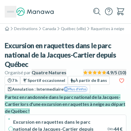
Destinations
Canada
Québec (ville)
Raquettes à neige
Accueil
Excursion en raquettes dans le parc
national de la Jacques-Cartier depuis
Québec
Organisé par
Quatre Natures
4.9
/5 (
10
)
7 h
Sportif occasionnel
À partir de 8 ans
Annulation : Intermediaire
Plus d'infos
Partez en randonnée dans le parc national de la Jacques-
Cartier lors d'une excursion en raquettes à neige au départ
de Québec !
Excursion en raquettes dans le parc
national de la Jacques-Cartier depuis
44 €
Dès