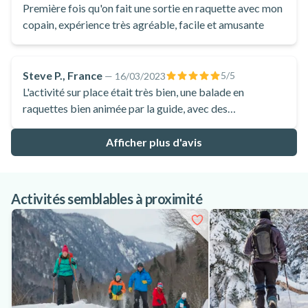
dégustation de produit locaux sont les bienvenues
Première fois qu'on fait une sortie en raquette avec mon
également :) . Bref, un bon moment dans la forêt
copain, expérience très agréable, facile et amusante
enneigée.
Steve P., France
5
/5
—
16/03/2023
L'activité sur place était très bien, une balade en
raquettes bien animée par la guide, avec des
informations enrichissantes sur la faune et la flore locale
Afficher plus d'avis
Activités semblables à proximité