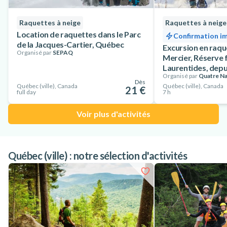
Raquettes à neige
Raquettes à neige
Location de raquettes dans le Parc
Confirmation i
de la Jacques-Cartier, Québec
Excursion en raq
Organisé par
SEPAQ
Mercier, Réserve 
Laurentides, dep
Organisé par
Quatre Na
Dès
Québec (ville), Canada
Québec (ville), Canada
21 €
full day
7 h
Voir plus d'activités
Québec (ville) : notre sélection d'activités