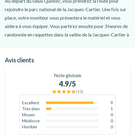
Au départ du vieux Québec, vous prendrez la route pour
rejoindre le parc national de la Jacques-Cartier. Une fois sur
place, votre moniteur vous présentera le matériel et vous
aidera à vous équiper. Vous partirez ensuite pour 3 heures de
randonnée en raquettes dans la vallée de la Jacques-Cartier à
la découverte de l'un des plus célèbres parcs nationaux de la
région.
Avis clients
Au cours de votre randonnée en raquettes au parc national de
la Jacques-Cartier, vous pourrez profiter des incroyables
Note globale
paysages forestiers, découvrir des vues incroyables sur le
4.9
/5
parc Jacques-Cartier et, si vous avez de la chance, croiser
(
10
)
quelques animaux (orignal, cerf de Virginie, mésange, geai,
renard, lièvre). Bien sûr, votre guide professionnel sera
Excellent
9
90
%
Très bien
1
présent tout au long de l'expérience pour vous transmettre
10
%
Moyen
0
ses connaissances sur ces animaux ainsi que sur la géologie
0
%
Médiocre
0
0
%
Horrible
0
de la vallée, l'histoire du parc ou encore la sécurité hivernale.
0
%