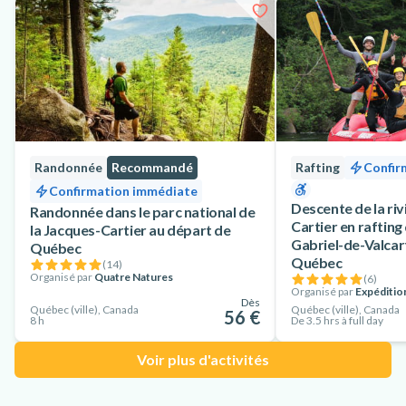
"sportive"
la même activité est disponible à bord d'un zodiac
pour plus de proximité avec l'eau. Bien sûr, ce bateau n'est pas
le plus confortable (pas de toilettes, d'espace couvert ou de
cafétaria à bord) mais il convient à ceux qui cherchent une
véritable immersion dans l'environnement naturel du fjord.
Choisissez le confort et l'accessibilité en réservant cette
croisière en bateau sur le Saint-Laurent et partez observer les
Randonnée
Recommandé
Rafting
Confir
baleines au départ de Québec !
Confirmation immédiate
Descente de la riv
Randonnée dans le parc national de
Cartier en rafting
la Jacques-Cartier au départ de
Gabriel-de-Valcart
Québec
Québec
(
14
)
Organisé par
Quatre Natures
(
6
)
Organisé par
Expéditio
Dès
Québec (ville), Canada
Québec (ville), Canada
56 €
8 h
De 3.5 hrs à full day
Voir plus d'activités