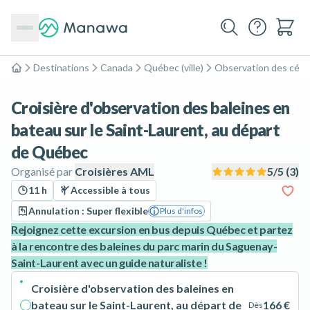
Destinations
Canada
Québec (ville)
Observation des céta
Accueil
Croisière d'observation des baleines en
bateau sur le Saint-Laurent, au départ
de Québec
Organisé par
Croisières AML
5
/5 (
3
)
11 h
Accessible à tous
Annulation : Super flexible
Plus d'infos
Rejoignez cette excursion en bus depuis Québec et partez
à la rencontre des baleines du parc marin du Saguenay-
Saint-Laurent avec un guide naturaliste !
Croisière d'observation des baleines en
bateau sur le Saint-Laurent, au départ de
166 €
Dès