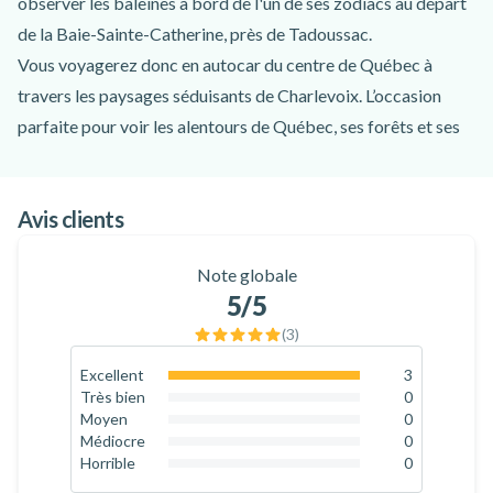
observer les baleines à bord de l'un de ses zodiacs au départ
de la Baie-Sainte-Catherine, près de Tadoussac.
Vous voyagerez donc en autocar du centre de Québec à
travers les paysages séduisants de Charlevoix. L’occasion
parfaite pour voir les alentours de Québec, ses forêts et ses
lacs avant d’aller naviguer sur le Saint-Laurent !
Le Québec a beaucoup à offrir, mais l'activité incontournable
Avis clients
est de venir à la rencontre des baleines. Elles parcourent des
milliers de kilomètres pour venir se nourrir dans le
Note globale
gigantesque garde-manger naturel du parc marin du
5
/5
Saguenay-Saint-Laurent, l'un des plus beaux sites
(
3
)
d'observation des baleines au monde.
Au cœur d'un environnement unique, votre capitaine-
Excellent
3
100
%
Très bien
0
naturaliste vous emmènera observer les baleines dans le
0
%
Moyen
0
respect de la réglementation du parc marin du Saguenay-
0
%
Médiocre
0
0
%
Horrible
0
Saint-Laurent avant de terminer l'aventure par une incursion
0
%