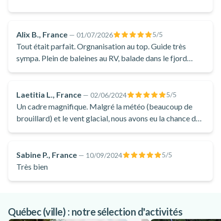
dans le majestueux fjord du Saguenay. Les espèces de
baleines que vous verrez le plus souvent sont le béluga, le
rorqual commun, le petit rorqual, la baleine bleue, la baleine à
Alix B., France
5
/5
—
01/07/2026
bosse, le marsouin commun et le phoque gris.
Tout était parfait. Orgnanisation au top. Guide très
Accessible à tous les âges, cette croisière a été pensée pour
sympa. Plein de baleines au RV, balade dans le fjord
magnifique. MERCI! 🤩
offrir un maximum de confort. Le bateau dispose de vastes
ponts extérieurs offrant des vues panoramiques
Laetitia L., France
5
/5
—
02/06/2024
exceptionnelles et pour ceux qui souhaitent se détendre et
Un cadre magnifique. Malgré la météo (beaucoup de
profiter du moment, un bar-bistro à bord propose un choix
brouillard) et le vent glacial, nous avons eu la chance de
de boissons avec ou sans alcool ainsi qu’une sélection de
voir des phoques, pleins de bélugas et des rorquals
collations légères. Afin d’assurer un confort optimal en toute
communs !
circonstance, le bateau comprend également un espace
Sabine P., France
5
/5
—
10/09/2024
Très bien
entièrement couvert, permettant d’admirer ces paysages
spectaculaires quelles que soient les conditions
météorologiques.
Cependant, sachez que si vous souhaitez une expérience plus
Québec (ville) : notre sélection d'activités