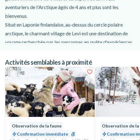
aventuriers de l'Arctique âgés de 4 ans et plus sont les
bienvenus.
Situé en Laponie finlandaise, au-dessus du cercle polaire
arctique, le charmant village de Levi est une destination de
voyage recherchée par les personnes en quête d'expériences
arctiques authentiques en plein air. Le Levi Fell, les rivières et
les lacs vierges, les forêts denses, la toundra arctique et la
Activités semblables à proximité
taïga sont autant de caractéristiques impressionnantes de la
topographie unique de la Laponie finlandaise, que vous
pourrez explorer avec un guide local compétent et
rencontrer de nouveaux amis à quatre pattes lors de cette
excursion touristique et animalière au départ de Levi !
L'aventure commence à l'un des points de rencontre
répertoriés à Levi (veuillez consulter les "conditions
Observation de la faune
Observation de la
spéciales" et les préciser lors de la réservation). Là, vous
Confirmation immédiate
Confirmation i
serez accueilli par votre sympathique guide qui vous donnera