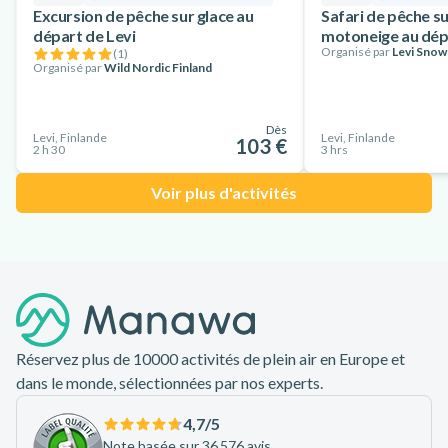
Excursion de pêche sur glace au
Safari de pêche su
départ de Levi
motoneige au dép
Organisé par
Levi Snow
(
1
)
Organisé par
Wild Nordic Finland
Dès
Levi, Finlande
Levi, Finlande
103 €
2 h 30
3 hrs
Voir plus d'activités
Pied de page
Réservez plus de 10000 activités de plein air en Europe et
dans le monde, sélectionnées par nos experts.
4,7
/5
Note basée sur 36 576 avis.