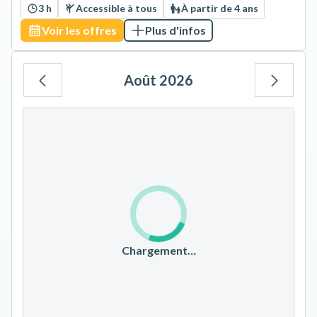
3 h
Accessible à tous
À partir de 4 ans
Voir les offres
Plus d'infos
Août 2026
Lu
Ma
Me
Je
Ve
Sa
Di
1
2
3
4
5
6
7
8
9
10
11
12
13
14
15
16
17
18
19
20
21
22
23
Chargement…
24
25
26
27
28
29
30