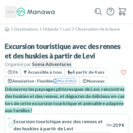
Destinations
Finlande
Levi
Observation de la faune
Accueil
Excursion touristique avec des rennes
et des huskies à partir de Levi
Organisé par
Soma Adventures
3 h
Accessible à tous
À partir de 4 ans
Annulation : Flexible
Nouveau
Plus d'infos
Découvrez les paysages pittoresques de Levi, rencontrez
des huskies et des rennes, et dégustez de délicieux en-cas
lors de cette excursion touristique et animalière adaptée
aux familles !
Excursion touristique avec des rennes et
219 €
Dès
des huskies à partir de Levi