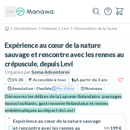
Destinations
Finlande
Levi
Observation de la faune
Accueil
Expérience au cœur de la nature
sauvage et rencontre avec les rennes au
crépuscule, depuis Levi
Organisé par
Soma Adventures
3 h 30
Accessible à tous
À partir de 3 ans
Annulation : Flexible
Nouveau
Plus d'infos
Découvrez les délices de la Laponie finlandaise : paysages
époustouflants, gastronomie finlandaise et rennes
emblématiques au départ de Levi !
Expérience au cœur de la nature sauvage
et rencontre avec les rennes au
199 €
Dès