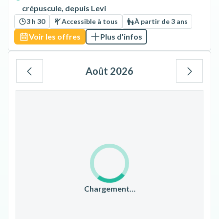
crépuscule, depuis Levi
3 h 30
Accessible à tous
À partir de 3 ans
Voir les offres
Plus d'infos
Août 2026
Lu
Ma
Me
Je
Ve
Sa
Di
1
2
3
4
5
6
7
8
9
10
11
12
13
14
15
16
17
18
19
20
21
22
23
Chargement…
24
25
26
27
28
29
30