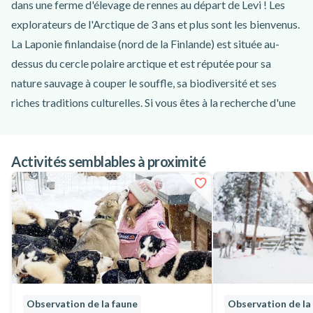
dans une ferme d'élevage de rennes au départ de Levi ! Les
explorateurs de l'Arctique de 3 ans et plus sont les bienvenus.
La Laponie finlandaise (nord de la Finlande) est située au-
dessus du cercle polaire arctique et est réputée pour sa
nature sauvage à couper le souffle, sa biodiversité et ses
riches traditions culturelles. Si vous êtes à la recherche d'une
expérience arctique authentique et relaxante lors de votre
voyage dans le nord de la Finlande, cette expérience guidée
Activités semblables à proximité
en milieu sauvage et dans une ferme d'élevage de rennes
proposée par Levi est exactement ce qu'il vous faut !
Le plaisir commence à l'un des points de rencontre indiqués à
Levi, où vous et votre petit groupe serez accueillis par votre
guide local amical et bien informé. Une fois que tout le
monde est monté à bord du véhicule, vous recevrez un
briefing sur la sécurité et l'itinéraire, puis vous partirez pour
un trajet de 40 minutes jusqu'au village isolé de Lompolo, où
Observation de la faune
Observation de la