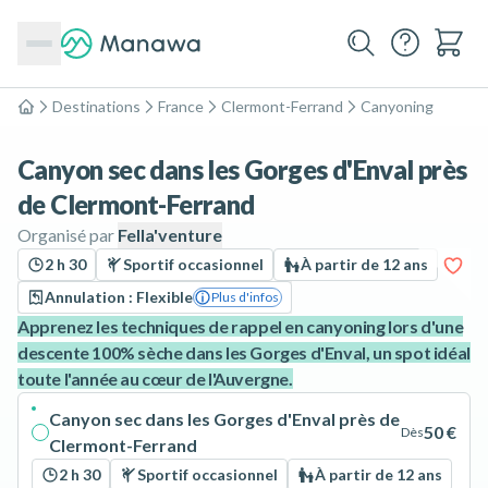
Destinations
France
Clermont-Ferrand
Canyoning
Accueil
Canyon sec dans les Gorges d'Enval près
de Clermont-Ferrand
Organisé par
Fella'venture
2 h 30
Sportif occasionnel
À partir de 12 ans
Annulation : Flexible
Plus d'infos
Apprenez les techniques de rappel en canyoning lors d'une
descente 100% sèche dans les Gorges d'Enval, un spot idéal
toute l'année au cœur de l'Auvergne.
Canyon sec dans les Gorges d'Enval près de
50 €
Dès
Clermont-Ferrand
2 h 30
Sportif occasionnel
À partir de 12 ans