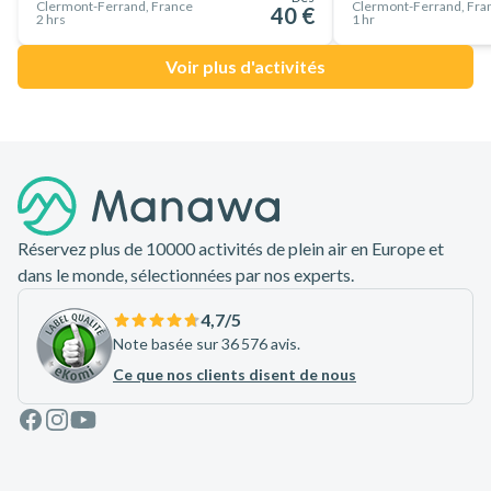
Clermont-Ferrand, France
Clermont-Ferrand, Fra
un groupe limité à 8 participants, vous profitez d'un
40 €
2 hrs
1 hr
encadrement personnalisé et de conseils techniques précis
Voir plus d'activités
sur l'utilisation du matériel de marques reconnues comme
Petzl ou Beal.
Prêt à relever le défi et à franchir le pas dans le vide ?
Pied de page
Rejoignez Edgar pour une demi-journée de pur fun vertical en
Auvergne, où chaque rappel vous rapproche un peu plus de la
maîtrise d'un véritable explorateur de canyons.
Réservez plus de 10000 activités de plein air en Europe et
dans le monde, sélectionnées par nos experts.
4,7
/5
Note basée sur 36 576 avis.
Ce que nos clients disent de nous
Facebook
Instagram
Youtube