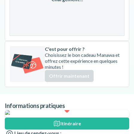
24
25
26
27
28
29
30
31
C'est pour offrir ?
Choisissez le bon cadeau Manawa et
offrez cette expérience en quelques
minutes !
Offrir maintenant
Informations pratiques
Itinéraire
Lieu de rendez-vous :