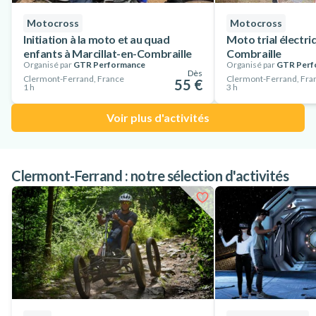
Motocross
Motocross
Initiation à la moto et au quad
Moto trial électri
enfants à Marcillat-en-Combraille
Combraille
Organisé par
GTR Performance
Organisé par
GTR Perf
Dès
Clermont-Ferrand, France
Clermont-Ferrand, Fra
55 €
1 h
3 h
Voir plus d'activités
Clermont-Ferrand : notre sélection d'activités