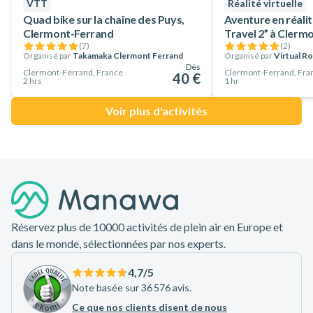
VTT
Réalité virtuelle
Quad bike sur la chaîne des Puys,
Aventure en réalité
Clermont-Ferrand
Travel 2” à Clerm
(
7
)
(
2
)
Organisé par
Takamaka Clermont Ferrand
Organisé par
Virtual R
Dès
Clermont-Ferrand, France
Clermont-Ferrand, Fra
40 €
2 hrs
1 hr
Voir plus d'activités
Pied de page
Réservez plus de 10000 activités de plein air en Europe et
dans le monde, sélectionnées par nos experts.
4,7
/5
Note basée sur 36 576 avis.
Ce que nos clients disent de nous