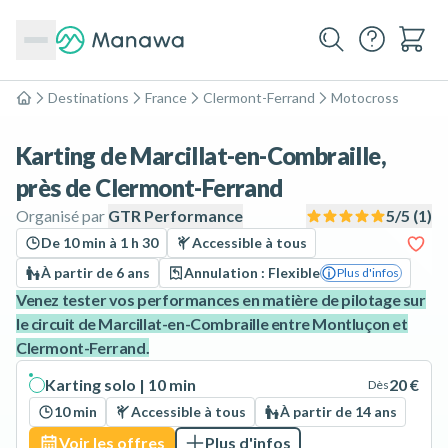
Destinations
France
Clermont-Ferrand
Motocross
Accueil
Karting de Marcillat-en-Combraille,
près de Clermont-Ferrand
Organisé par
GTR Performance
5
/5 (
1
)
De 10 min à 1 h 30
Accessible à tous
À partir de 6 ans
Annulation : Flexible
Plus d'infos
Venez tester vos performances en matière de pilotage sur
le circuit de Marcillat-en-Combraille entre Montluçon et
Clermont-Ferrand.
Karting solo | 10 min
20 €
Dès
10 min
Accessible à tous
À partir de 14 ans
Voir les offres
Plus d'infos