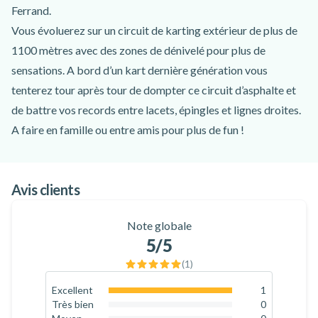
Ferrand.
Vous évoluerez sur un circuit de karting extérieur de plus de
1100 mètres avec des zones de dénivelé pour plus de
sensations. A bord d’un kart dernière génération vous
tenterez tour après tour de dompter ce circuit d’asphalte et
de battre vos records entre lacets, épingles et lignes droites.
A faire en famille ou entre amis pour plus de fun !
Bon à savoir : les plus jeunes pourront également participer à
l’activité et monter à bord de karting biplaces avec leurs
Avis clients
parents.
Note globale
5
/5
(
1
)
Excellent
1
100
%
Très bien
0
0
%