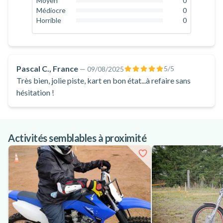
Moyen
0
0
%
Médiocre
0
0
%
Horrible
0
0
%
Pascal C., France
5
/5
—
09/08/2025
Très bien, jolie piste, kart en bon état...à refaire sans
hésitation !
Activités semblables à proximité