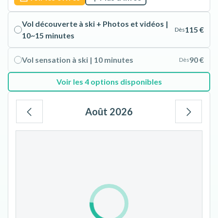
Vol découverte à ski + Photos et vidéos |
115 €
Dès
10~15 minutes
Vol sensation à ski | 10 minutes
90 €
Dès
Voir les 4 options disponibles
Août 2026
Lu
Ma
Me
Je
Ve
Sa
Di
1
2
3
4
5
6
7
8
9
10
11
12
13
14
15
16