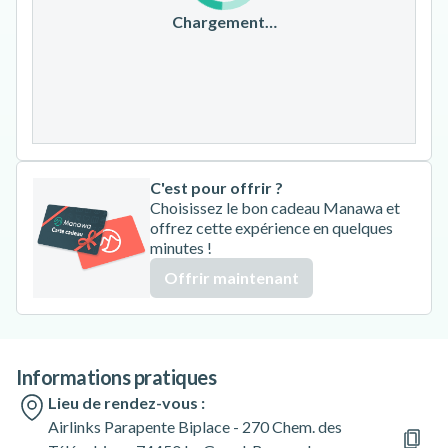
17
18
19
20
21
22
23
Chargement…
24
25
26
27
28
29
30
31
C'est pour offrir ?
Choisissez le bon cadeau Manawa et
offrez cette expérience en quelques
minutes !
Offrir maintenant
Informations pratiques
Lieu de rendez-vous :
Airlinks Parapente Biplace - 270 Chem. des