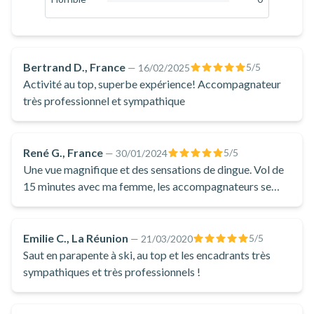
pour un vol sensation qui permettra aux plus aventuriers
0
%
d'entre vous de faire monter l'adrénaline grâce à des
acrobaties plus ou moins sensationnelles selon vos envies.
Dans tous les cas, le moniteur installé derrière vous dans la
Bertrand D., France
5
/5
—
16/02/2025
sellette sera à votre écoute afin que cette aventure se passe
Activité au top, superbe expérience! Accompagnateur
comme vous le souhaitez !
très professionnel et sympathique
Découvrir le parapente en hiver au Grand-Bornand est une
chose à faire absolument si vous avez envie de casser la
René G., France
5
/5
—
30/01/2024
routine, cette expérience offrant à la fois des vues
Une vue magnifique et des sensations de dingue. Vol de
imprenables sur les montagnes alentour et des sensations
15 minutes avec ma femme, les accompagnateurs se
uniques jusqu'à environ 1 100 mètres au-dessus du sol.
sont adaptés à notre demande, calme pour l’un et
N'attendez donc plus et laissez-vous tenter en rejoignant
sensation pour l’autre. Le top.
l'équipe d'Airlinks Parapente soit à leur local au Grand-
Emilie C., La Réunion
5
/5
—
21/03/2020
Saut en parapente à ski, au top et les encadrants très
Bornand, soit au pied du télésiège du Lachat si vous êtes déjà
sympathiques et très professionnels !
sur les pistes à ski !