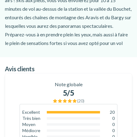
airs ! Skis aux pieds, vous vous envolerez pour 10 à 15
minutes de vol au-dessus de la station et la vallée du Bouchet,
entourés des chaînes de montagne des Aravis et du Bargy sur
lesquelles vous aurez des panoramas spectaculaires.
Préparez-vous à en prendre plein les yeux, mais aussi à faire
le plein de sensations fortes si vous avez opté pour un vol
sensation !
Ce baptême de parapente à ski au Grand-Bornand est ouvert
Avis clients
aux skieurs de tous les niveaux, tout comme à ceux n'en ayant
jamais fait. Vous serez encadrés par des moniteurs diplômés
Note globale
d’Etat qui vous assureront une sécurité optimale tout au long
5
/5
de l'activité, vous fournissant également tout le matériel
(
20
)
nécessaire à sa réalisation, même le matériel de ski si besoin
(chaussures et skis). Vous vous envolerez au choix pour un vol
Excellent
20
100
%
Très bien
0
découverte, une expérience parfaite pour les débutants qui
0
%
Moyen
0
souhaitent profiter du paysage, en toute tranquillité, ou alors
0
%
Médiocre
0
0
%
Horrible
0