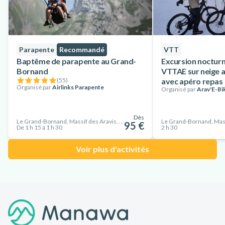
Parapente
Recommandé
VTT
Baptême de parapente au Grand-
Excursion nocturn
Bornand
VTTAE sur neige 
(
55
)
avec apéro repas
Organisé par
Airlinks Parapente
Organisé par
Arav'E-Bi
Dès
Le Grand-Bornand, Massif des Aravis, France
95 €
De 1 h 15 à 1 h 30
2 h 30
Voir plus d'activités
Pied de page