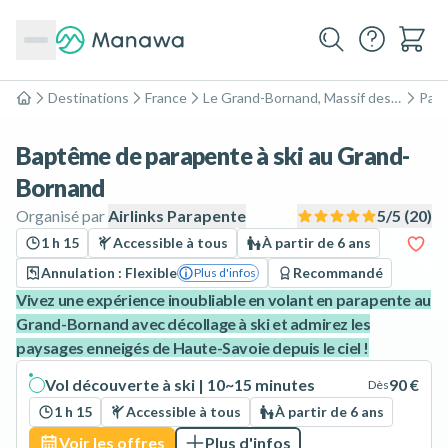
Destinations
France
Le Grand-Bornand, Massif des Aravis
Par
Accueil
Baptême de parapente à ski au Grand-
Bornand
Organisé par
Airlinks Parapente
5
/5 (
20
)
1 h 15
Accessible à tous
À partir de 6 ans
Annulation : Flexible
Recommandé
Plus d'infos
Vivez une expérience inoubliable en volant en parapente au
Grand-Bornand avec décollage à ski et admirez les
paysages enneigés de Haute-Savoie depuis le ciel !
Vol découverte à ski | 10~15 minutes
90 €
Dès
1 h 15
Accessible à tous
À partir de 6 ans
Voir les offres
Plus d'infos