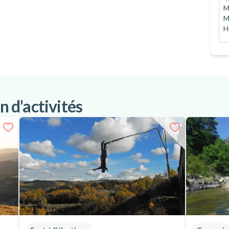
M
M
H
n d'activités