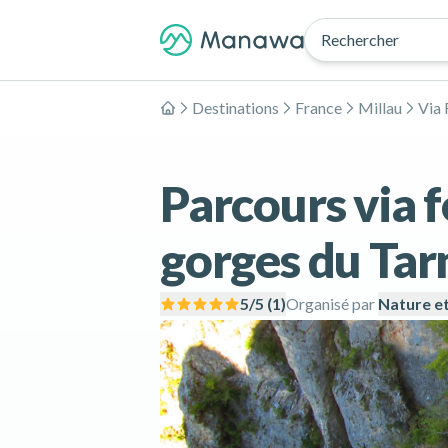
Rechercher
Destinations
France
Millau
Via 
Accueil
Parcours via 
gorges du Tarn
5
/5 (
1
)
Organisé par
Nature e