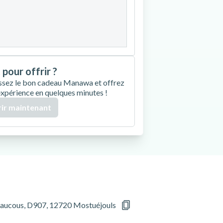
27
28
29
30
 pour offrir ?
ssez le bon cadeau Manawa et offrez
expérience en quelques minutes !
ir maintenant
e Liaucous, D907, 12720 Mostuéjouls