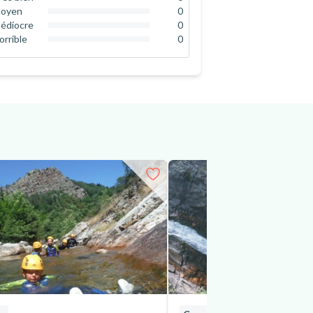
0
%
oyen
0
0
%
édiocre
0
0
%
orrible
0
0
%