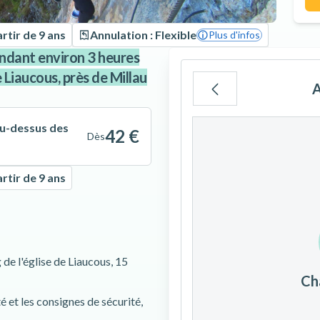
rtir de 9 ans
Annulation : Flexible
Plus d'infos
ndant environ 3 heures
e Liaucous, près de Millau
A
Lu
Ma
Me
au-dessus des
42 €
Dès
rtir de 9 ans
3
4
5
10
11
12
 de l'église de Liaucous, 15
Ch
17
18
19
té et les consignes de sécurité,