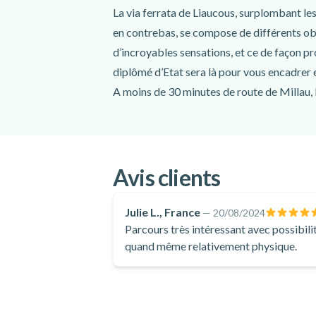
Photos
La via ferrata de Liaucous, surplombant les
en contrebas, se compose de différents obst
À prévoir
d’incroyables sensations, et ce de façon pr
diplômé d’Etat sera là pour vous encadrer et
Vêtements de sport adaptés à la météo
Chaussures de sport ou de randonnée
A moins de 30 minutes de route de Millau, l
Crème solaire
avec de belles photos à l’issue du parcours
Petit sac à dos
Bouteille d'eau
En-cas
Avis clients
Julie L., France
—
20/08/2024
Parcours très intéressant avec possibilit
quand même relativement physique.