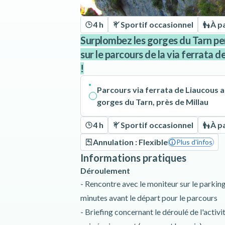
4 h
Sportif occasionnel
À pa
Surplombez les gorges du Tarn pe
sur le parcours de la via ferrata d
!
Parcours via ferrata de Liaucous 
gorges du Tarn, près de Millau
4 h
Sportif occasionnel
À pa
Annulation : Flexible
Plus d'infos
Informations pratiques
Déroulement
- Rencontre avec le moniteur sur le parking
minutes avant le départ pour le parcours
- Briefing concernant le déroulé de l'activi