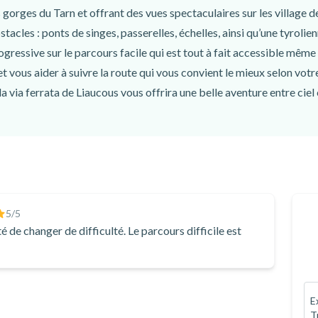
 gorges du Tarn et offrant des vues spectaculaires sur les village 
acles : ponts de singes, passerelles, échelles, ainsi qu’une tyrolie
ogressive sur le parcours facile qui est tout à fait accessible mêm
 vous aider à suivre la route qui vous convient le mieux selon votre
a via ferrata de Liaucous vous offrira une belle aventure entre ciel
, prises par votre moniteur tout au long du parcours !
5
/5
é de changer de difficulté. Le parcours difficile est
E
T