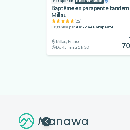
Parapente
Recommandé
Baptême en parapente tandem
Millau
(
22
)
Organisé par
Air Zone Parapente
Millau, France
70
De 45 min à 1 h 30
Pied de page