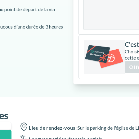
24
25
26
 point de départ de la via
31
iaucous d'une durée de 3 heures
C'est
Choisi
cette 
Offr
e l’activité.
 adulte.
ntre-indications médicales à la
es, opération ou blessure
es
Lieu de rendez-vous :
Sur le parking de l'église d
écessaire pour que l’activité
Langues parlées :
français
,
anglais