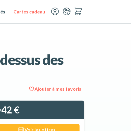
tés
Cartes cadeau
-dessus des
Ajouter à mes favoris
Voir les 6 photos
42 €
s
Voir les offres