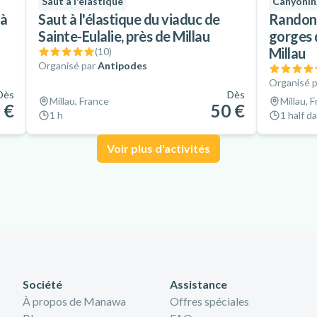
Saut à l'élastique
Canyonin
 à
Saut à l'élastique du viaduc de
Randonn
Sainte-Eulalie, près de Millau
gorges 
Millau
(
10
)
Organisé par
Antipodes
Organisé p
Dès
Dès
Millau, France
Millau, 
 €
50 €
1 h
1 half d
Voir plus d'activités
Société
Assistance
À propos de Manawa
Offres spéciales