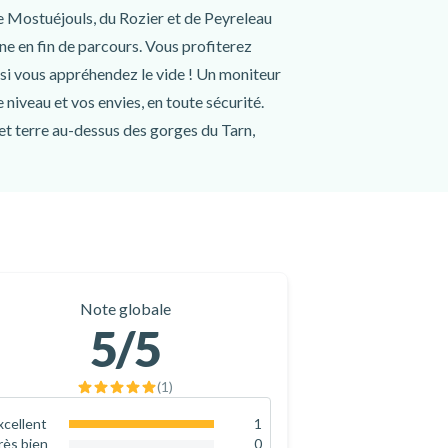
de Mostuéjouls, du Rozier et de Peyreleau
nne en fin de parcours. Vous profiterez
e si vous appréhendez le vide ! Un moniteur
 niveau et vos envies, en toute sécurité.
 et terre au-dessus des gorges du Tarn,
Note globale
5
/5
(
1
)
xcellent
1
100
%
rès bien
0