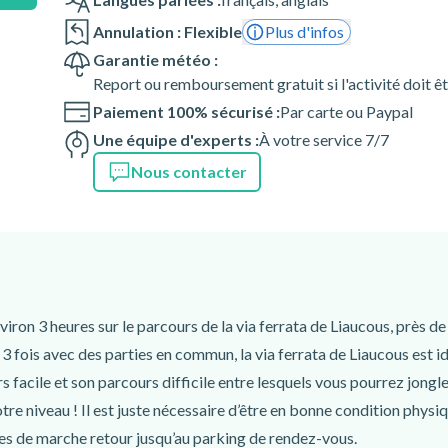
Annulation : Flexible
Plus d'infos
à titre indicatif : veuillez
Garantie météo :
rvation confirmée afin
Report ou remboursement gratuit si l'activité doit ê
Paiement 100% sécurisé :
Par carte ou Paypal
Une équipe d'experts :
À votre service 7/7
, D907, 12720
Nous contacter
on 3 heures sur le parcours de la via ferrata de Liaucous, près de 
3 fois avec des parties en commun, la via ferrata de Liaucous est id
 facile et son parcours difficile entre lesquels vous pourrez jongle
re niveau ! Il est juste nécessaire d’être en bonne condition physiq
utes de marche retour jusqu’au parking de rendez-vous.