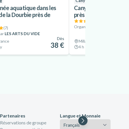
g
Canyoning
ée aquatique dans les
Canyoning dans le Br
de la Dourbie près de
près de Millau
(
2
)
Organisé par
Nature et Sens
(
7
)
ar
LES ARTS DU VIDE
Dès
France
Millau, France
38 €
ay
4 h
Partenaires
Langue et Monnaie
Langue
Réservations de groupe