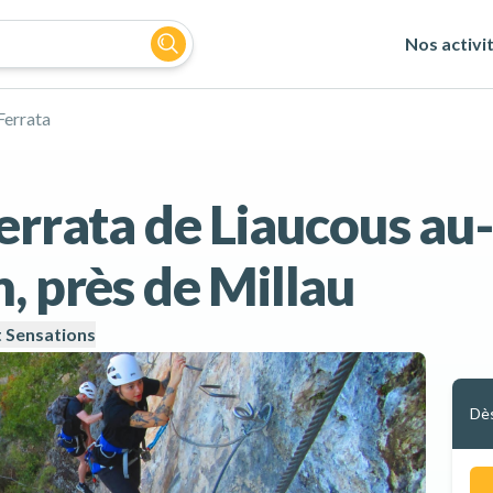
Nos activi
Ferrata
ferrata de Liaucous au
, près de Millau
t Sensations
Dè