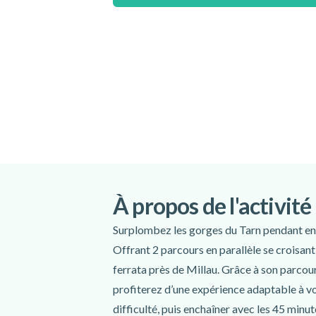
ait lieu.
L'heure de RDV de cette activité est donnée 
contacter l'instructeur une fois votre rése
de confirmer votre heure de RDV avec lui.
Lieu de rendez-vous :
Sur le parking de l'église de Liaucous
Mostuéjouls
Itinéraire
Langues parlées :
français
,
anglais
À propos de l'activité
Comprend
Surplombez les gorges du Tarn pendant envir
Moniteur
Offrant 2 parcours en parallèle se croisant 
Casque
ferrata près de Millau. Grâce à son parcours
Harnais
Longes de sécurité
profiterez d’une expérience adaptable à vot
Poulie
difficulté, puis enchaîner avec les 45 min