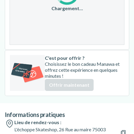
17
18
19
20
21
22
23
Chargement…
24
25
26
27
28
29
30
31
C'est pour offrir ?
Choisissez le bon cadeau Manawa et
offrez cette expérience en quelques
minutes !
Offrir maintenant
Informations pratiques
Lieu de rendez-vous :
L'échoppe Skateshop, 26 Rue au maire 75003