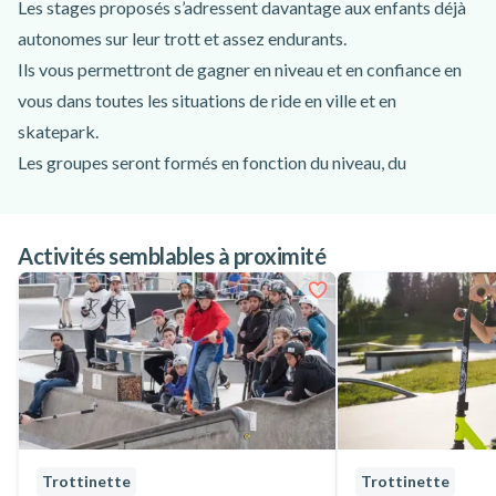
Les stages proposés s’adressent davantage aux enfants déjà
autonomes sur leur trott et assez endurants.
Ils vous permettront de gagner en niveau et en confiance en
vous dans toutes les situations de ride en ville et en
skatepark.
Les groupes seront formés en fonction du niveau, du
débutant avec un minimum d'autonomie dans les roues au
perfectionnement courbe et street.
Activités semblables à proximité
Programme :
- RDV au local de PSC (26 rue au Maire, 75003 Paris), à la
station Arts et Métiers sur les lignes 3 ou 11.
- Rencontre et présentation du groupe
- Brief sur l’itinéraire de la journée
- Départ en trottinette ou en métro vers l’un des nombreux
spots d'île de France
- Coaching, conseils et exercices ludiques pour progresser
Trottinette
Trottinette