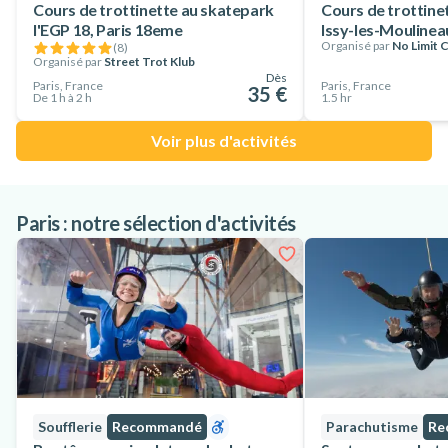
- Pause déjeuner (prévoir pique-nique)
Cours de trottinette au skatepark
Cours de trottinet
l'EGP 18, Paris 18eme
Issy-les-Moulinea
- Débriefing sur la session du matin
Organisé par
No Limit 
(
8
)
- Départ vers un autre spot (trott ou métro)
Organisé par
Street Trot Klub
Dès
Paris, France
Paris, France
- Pause pour le gouter (prévoir barre de céréale, gâteau)
35 €
De 1 h à 2 h
1.5 hr
- Retour au local PSC en fonction du trafic
Voir plus d'activités
Paris : notre sélection d'activités
Soufflerie
Recommandé
Parachutisme
Re