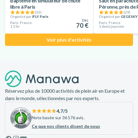
Baptême en simulateur de chute
Saut en parachut
libre à Paris
Péronne, près de 
(
32
)
(
29
)
Organisé par
iFLY Paris
Organisé par
GEGESKY
Dès
Paris, France
Paris, France
70 €
1.5 hr
1 demi journée
Voir plus d'activités
Pied de page
Réservez plus de 10000 activités de plein air en Europe et
dans le monde, sélectionnées par nos experts.
4,7
/5
Note basée sur 36 576 avis.
Ce que nos clients disent de nous
Facebook
Instagram
Youtube