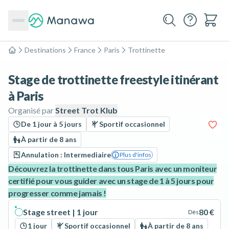
Destinations
France
Paris
Trottinette
Accueil
Stage de trottinette freestyle itinérant
à Paris
Organisé par
Street Trot Klub
De 1 jour à 5 jours
Sportif occasionnel
À partir de 8 ans
Annulation : Intermediaire
Plus d'infos
Découvrez la trottinette dans tous Paris avec un moniteur
certifié pour vous guider avec un stage de 1 à 5 jours pour
progresser comme jamais !
Stage street | 1 jour
80 €
Dès
1 jour
Sportif occasionnel
À partir de 8 ans