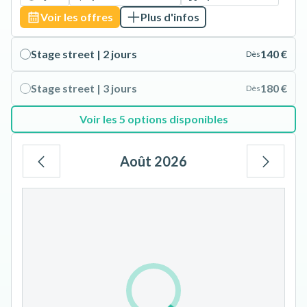
Voir les offres
Plus d'infos
Stage street | 2 jours
140 €
Dès
Stage street | 3 jours
180 €
Dès
Voir les 5 options disponibles
Août 2026
Lu
Ma
Me
Je
Ve
Sa
Di
1
2
3
4
5
6
7
8
9
10
11
12
13
14
15
16