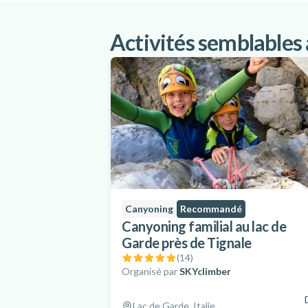
Activités semblables
Canyoning
Recommandé
Canyoning familial au lac de
Garde près de Tignale
(
14
)
Organisé par
SKYclimber
Lac de Garde, Italie