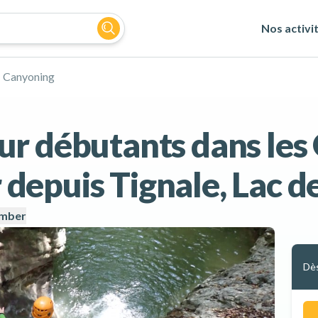
Nos activi
Canyoning
r débutants dans les
epuis Tignale, Lac d
imber
Dè