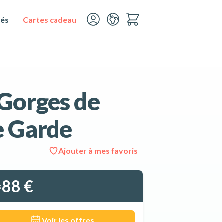
tés
Cartes cadeau
 Gorges de
e Garde
Ajouter à mes favoris
Voir les 10 photos
88 €
s
Voir les offres