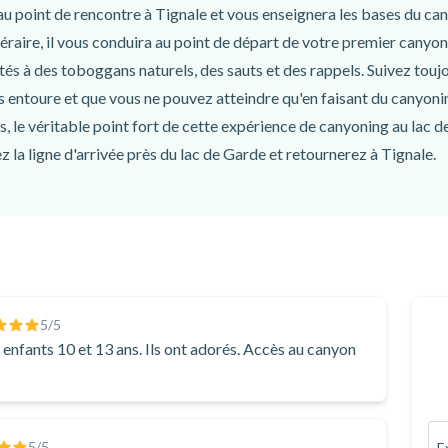
u point de rencontre à Tignale et vous enseignera les bases du can
néraire, il vous conduira au point de départ de votre premier canyo
és à des toboggans naturels, des sauts et des rappels. Suivez toujo
 entoure et que vous ne pouvez atteindre qu'en faisant du canyoni
s, le véritable point fort de cette expérience de canyoning au lac
 la ligne d'arrivée près du lac de Garde et retournerez à Tignale.
e de canyoning spéciale et amusante au lac de Garde, ce canyoning 
daptée aux débutants, cette excursion vous apprendra à faire du ca
rons.
yoning pour débutants au départ de Tignale. Réservez votre place 
5
/5
enfants 10 et 13 ans. Ils ont adorés. Accès au canyon
5
/5
E