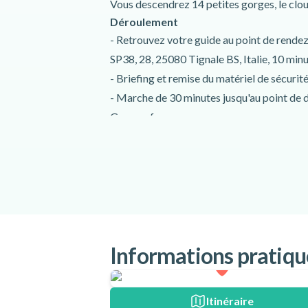
Vous descendrez 14 petites gorges, le clou 
Déroulement
- Retrouvez votre guide au point de rende
SP38, 28, 25080 Tignale BS, Italie, 10 minut
- Briefing et remise du matériel de sécurité
- Marche de 30 minutes jusqu'au point de 
Gumpenfever.
- Début de votre descente de 2 heures da
- Retour au point de rendez-vous.
Pré-requis
- Il est nécessaire d'être en bonne conditi
cette activité.
- Il est obligatoire de savoir nager pour par
- L'âge minimum requis pour cette activité 
Informations pratiqu
moins de 18 ans doivent être accompagnés
- La taille minimale requise pour cette activ
Itinéraire
- Le poids minimum requis est de 30 kg / 66