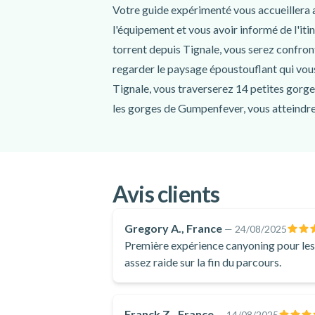
Guide
Votre guide expérimenté vous accueillera a
Combinaison en néoprène
l'équipement et vous avoir informé de l'iti
Harnais
torrent depuis Tignale, vous serez confront
Casque
Chaussettes en néoprène
regarder le paysage époustouflant qui vous
Photos
Tignale, vous traverserez 14 petites gorge
les gorges de Gumpenfever, vous atteindrez
Ne comprend pas
Si vous êtes à la recherche d'une aventur
expérience à ne pas manquer. Idéalement a
Chaussures de randonnée
imprenables sur le lac de Garde et ses envi
Prise en charge / dépose à l'hôtel
Rassemblez vos amis et participez à ce can
Avis clients
À prévoir
Garde !
Gregory A., France
—
24/08/2025
Chaussures de randonnée
Première expérience canyoning pour les 
Crème solaire
assez raide sur la fin du parcours.
Serviette
Vêtements de rechange
Collation
Franck Z., France
—
14/08/2025