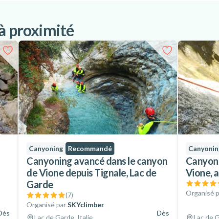
 à proximité
Canyoning
Recommandé
Canyonin
Canyoning avancé dans le canyon
Canyoni
de Vione depuis Tignale, Lac de
Vione, 
Garde
Organisé p
(
7
)
Organisé par
SKYclimber
Dès
Dès
Lac de Garde, Italie
Lac de G