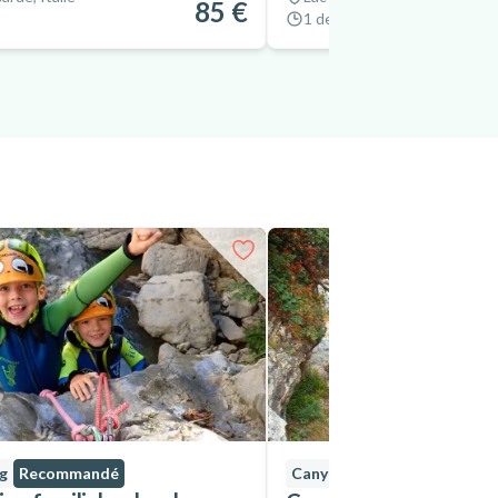
85 €
1 demi journée
g
Recommandé
Canyoning
Recommandé