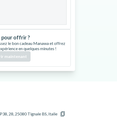
27
28
29
30
 pour offrir ?
ssez le bon cadeau Manawa et offrez
expérience en quelques minutes !
ir maintenant
P38, 28, 25080 Tignale BS, Italie