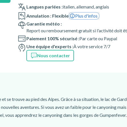
Langues parlées :
italien
,
allemand
,
anglais
pas avoir le vertige ni souffrir
Annulation : Flexible
Plus d'infos
Garantie météo :
ur que cette activité ait lieu.
Report ou remboursement gratuit si l'activité doit ê
enant toutes les informations
Paiement 100% sécurisé :
Par carte ou Paypal
e recevez pas cet e-mail dans
Une équipe d'experts :
À votre service 7/7
ganisateur. Il suffit d'arriver au
Nous contacter
re prévue.
g à Tignale - SP38, 28,
e et se trouve au pied des Alpes. Grâce à sa situation, le lac de Gard
nglais
 nouvelles aventures. Si vous avez un faible pour le canyoning mais
nel, vous apprendrez le canyoning dans les gorges de Gumpenfever.