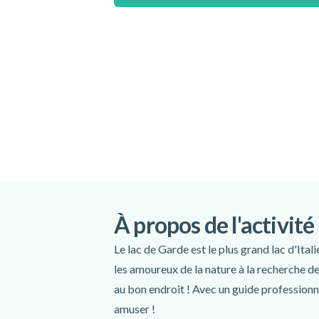
Conditions particulières
- Pour participer à cette activité, il ne faut 
de vertiges.
- Un minimum de 3 participants est requis po
L'organisateur vous enverra un e-mail cont
importantes concernant la visite. Si vous n
les jours qui suivent, veuillez contacter l'or
point de rendez-vous 5 minutes avant l'heu
Lieu de rendez-vous :
Point de rendez-vous pour le canyonin
25080 Tignale BS, Italie
À propos de l'activité
Itinéraire
Le lac de Garde est le plus grand lac d'Itali
Langues parlées :
italien
,
allemand
,
a
les amoureux de la nature à la recherche de
Comprend
au bon endroit ! Avec un guide profession
amuser !