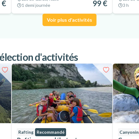
 €
99 €
1 demi journée
3 h
Voir plus d'activités
élection d'activités
Rafting
Recommandé
Canyonin