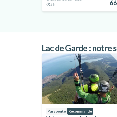
66
2 h
Lac de Garde : notre s
Parapente
Recommandé