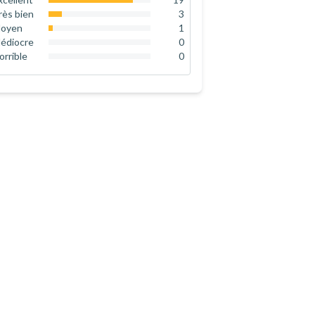
82.6
%
rès bien
3
13
%
oyen
1
4.3
%
édiocre
0
0
%
orrible
0
0
%