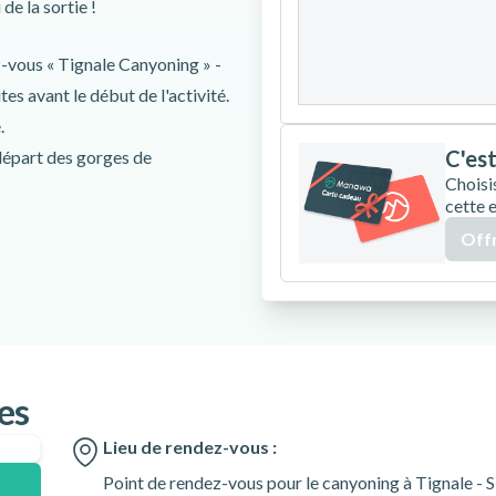
de la sortie !
24
25
26
z-vous « Tignale Canyoning » -
31
es avant le début de l'activité.
.
C'est
départ des gorges de
Choisi
cette 
ns les gorges de Gumpenfever.
Offr
on physique pour participer à
ticiper à cette activité.
est de 10 ans. Les mineurs de
es
 d'un adulte.
Lieu de rendez-vous :
ité est de 1,30 m / 4,2 ft.
Point de rendez-vous pour le canyoning à Tignale - S
 lbs.