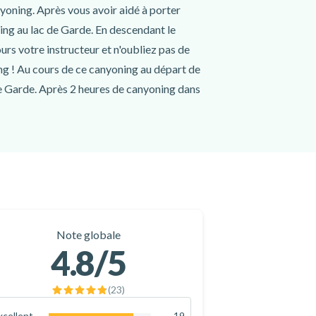
yoning. Après vous avoir aidé à porter
ning au lac de Garde. En descendant le
urs votre instructeur et n'oubliez pas de
ng ! Au cours de ce canyoning au départ de
 de Garde. Après 2 heures de canyoning dans
dans les gorges de Gumpenfever est une
nyoning et vous offrira des vues
et mettez en valeur votre séjour au lac de
Note globale
4.8
/5
(
23
)
xcellent
19