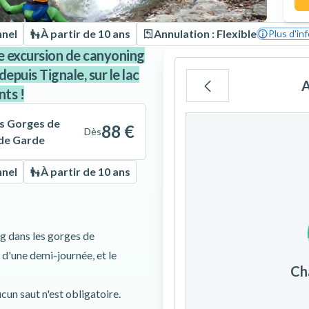
nnel
À partir de 10 ans
Annulation : Flexible
Plus d'in
e excursion de canyoning
puis Tignale, sur le lac
A
nts !
Lu
Ma
Me
s Gorges de
88 €
Dès
 de Garde
nnel
À partir de 10 ans
3
4
5
ng dans les gorges de
10
11
12
d'une demi-journée, et le
Ch
17
18
19
ucun saut n'est obligatoire.