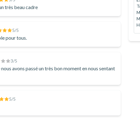
T
 un très beau cadre
M
M
H
5
/5
ble pour tous.
3
/5
e nous avons passé un très bon moment en nous sentant
5
/5